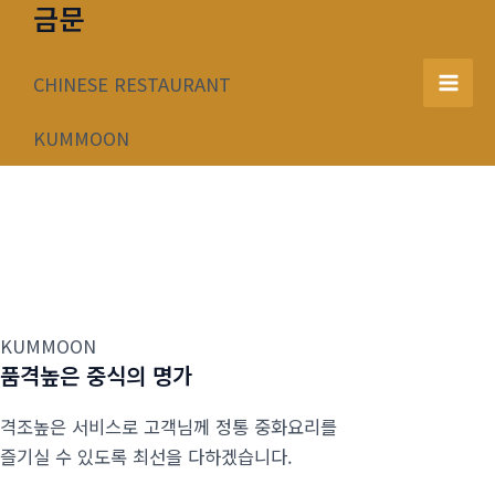
금문
콘
텐
츠
CHINESE RESTAURANT
Mai
로
건
KUMMOON
Men
너
뛰
기
KUMMOON
품격높은 중식의 명가
격조높은 서비스로 고객님께 정통 중화요리를
즐기실 수 있도록 최선을 다하겠습니다.