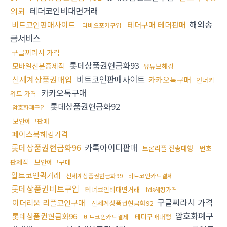
의뢰
테더코인비대면거래
해외송
비트코인판매사이트
테더구매 테더판매
다바오포커구입
금서비스
구글찌라시 가격
롯데상품권현금화93
모바일신분증제작
유튜브해킹
신세계상품권매입
비트코인판매사이트
카카오톡구매
언더키
카카오톡구매
워드 가격
롯데상품권현금화92
암호화폐구입
보안에그판매
페이스북해킹가격
롯데상품권현금화96
카톡아이디판매
트론리플 전송대행
번호
판제작
보안에그구매
알트코인퀵거래
신세계상품권현금화99
비트코인카드결제
롯데상품권비트구입
테더코인비대면거래
fds해킹가격
구글찌라시 가격
이더리움 리플코인구매
신세계상품권현금화92
암호화폐구
롯데상품권현금화96
테더구매대행
비트코인카드결제