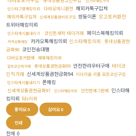
다바오포커구입
롯데상품권코인구입
인스타해킹가격
해외카톡구입처
다바오머니환전
인스타그램해킹의뢰
쌍둥이폰
망고포커환전
해외카톡구입처
신세계상품권비트구입
트위터해킹의뢰
페이스북해킹의뢰
코인돈세탁 테더거래
인스타게시물내리기
카카오톡해킹의뢰
인스타해킹의뢰
롯데상품권현
카카오톡해킹
코인전송대행
금화90
다바오포커판매
페북해킹의뢰
안전한라우터구매
테더코
롯데상품권현금화99
알트코인퀵거래
인직거래
신세계상품권현금화94
이더리움 리플 모든코인구입
폰해킹
인스타게시물내리기
인스타해
신세계상품권현금화97
안전한에그판매
인스타해킹의뢰
킹의뢰
fds의뢰
좋아요
0
싫어요
0
인쇄
전체
0