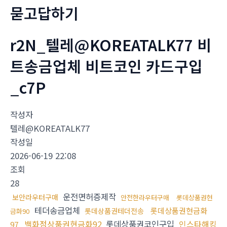
묻고답하기
r2N_텔레@KOREATALK77 비
트송금업체 비트코인 카드구입
_c7P
작성자
텔레@KOREATALK77
작성일
2026-06-19 22:08
조회
28
운전면허증제작
보안라우터구매
안전한라우터구매
롯데상품권현
테더송금업체
롯데상품권현금화
롯데상품권테더전송
금화90
백화점상품권현금화92
롯데상품권코인구입
인스타해킹
97