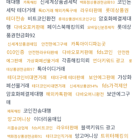
매대행
신세계상품권세탁
코인돈
카톡해킹
백화점상품권현금화93
세탁 테더거래
롯데상품권
라우터판매
톡ID거래 해외카톡구매
테더전송
비트코인환전
암호화폐결제대
롯데상품권비트코인구입
행
페이스북해킹의뢰
롯데상
다바오포커판매
모바일신분증제작
품권현금화92
카톡아이디파는곳
신세계상품권매입
안전한에그구매
010인증
fds코인
다바오포커판매
안전한
안전한라우터판매
각종해킹의뢰
언더키워드 광고
에그판매
가상화폐선물거래
롯
톡아이디거래
데상품권현금화97
가상화
테더코인비대면거래
보안에그판매
테더구매 테더판매
폐선물거래
fds가격제안
테더코인비대면거래
신세계상품권94%
암호화폐결제대행
보안에그구
해외카톡판매
다바오머니환전
매
코인전송대행
페북해킹
망고머니상
이더리움매입
블랙키워드 광고
라우터판매
fds비트코인
리플송금업체
망고머니상
트위터해킹의
테더코인직거래
백화점상품권현금화91