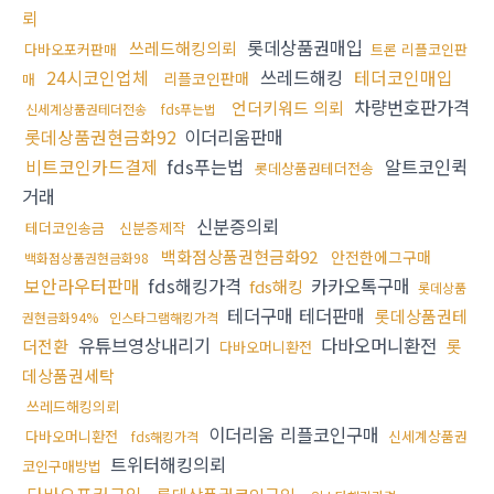
뢰
롯데상품권매입
쓰레드해킹의뢰
다바오포커판매
트론 리플코인판
24시코인업체
쓰레드해킹
테더코인매입
리플코인판매
매
차량번호판가격
언더키워드 의뢰
신세계상품권테더전송
fds푸는법
롯데상품권현금화92
이더리움판매
비트코인카드결제
fds푸는법
알트코인퀵
롯데상품권테더전송
거래
신분증의뢰
테더코인송금
신분증제작
백화점상품권현금화92
안전한에그구매
백화점상품권현금화98
보안라우터판매
fds해킹가격
카카오톡구매
fds해킹
롯데상품
테더구매 테더판매
롯데상품권테
권현금화94%
인스타그램해킹가격
유튜브영상내리기
다바오머니환전
더전환
롯
다바오머니환전
데상품권세탁
쓰레드해킹의뢰
이더리움 리플코인구매
다바오머니환전
신세계상품권
fds해킹가격
트위터해킹의뢰
코인구매방법