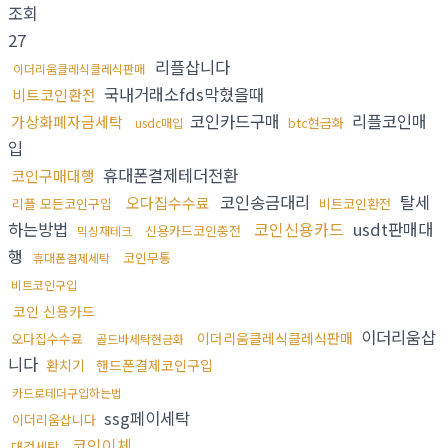
조회
27
리플삽니다
이더리움클레식클레식판매
국내거래소fds막혔을때
비트코인환전
코인카드구매
리플코인매
가상화폐자금세탁
btc현금화
usdc매입
입
휴대폰결제테더전환
코인구매대행
코인송금대리
탈세
오다집수수료
리플 모든코인구입
비트코인환전
하는방법
코인신용카드
usdt판매대
신용카드코인충전
믹싱재테크
행
코인무통
휴대폰결제세탁
비트코인구입
코인 신용카드
이더리움삽
이더리움클레식클레식판매
오다집수수료
골드바세탁현금화
니다
환치기
핸드폰결제코인구입
카드로테더구입하는법
ssg페이세탁
이더리움삽니다
코인이체
대검세탁