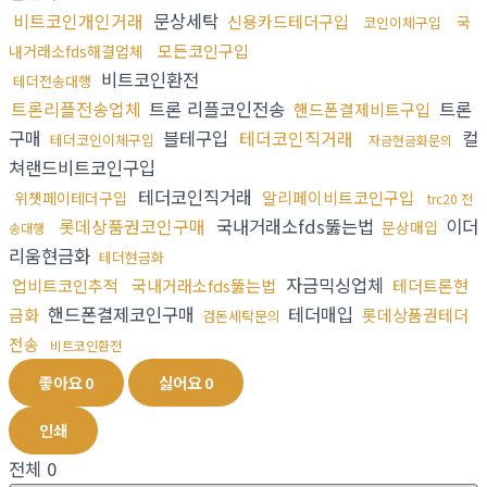
비트코인개인거래
문상세탁
신용카드테더구입
국
코인이체구입
모든코인구입
내거래소fds해결업체
비트코인환전
테더전송대행
트론리플전송업체
트론 리플코인전송
트론
핸드폰결제비트구입
구매
블테구입
테더코인직거래
컬
테더코인이체구입
자금현금화문의
쳐랜드비트코인구입
테더코인직거래
알리페이비트코인구입
위쳇페이테더구입
trc20 전
롯데상품권코인구매
국내거래소fds뚫는법
이더
문상매입
송대행
리움현금화
테더현금화
자금믹싱업체
업비트코인추적
국내거래소fds뚫는법
테더트론현
핸드폰결제코인구매
테더매입
금화
롯데상품권테더
검돈세탁문의
전송
비트코인환전
좋아요
0
싫어요
0
인쇄
전체
0