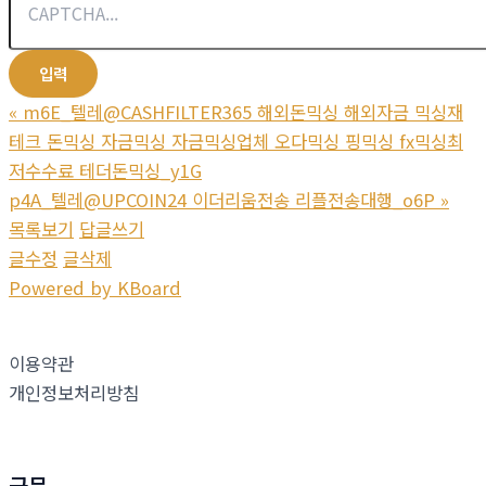
«
m6E_텔레@CASHFILTER365 해외돈믹싱 해외자금 믹싱재
테크 돈믹싱 자금믹싱 자금믹싱업체 오다믹싱 핑믹싱 fx믹싱최
저수수료 테더돈믹싱_y1G
p4A_텔레@UPCOIN24 이더리움전송 리플전송대행_o6P
»
목록보기
답글쓰기
글수정
글삭제
Powered by KBoard
이용약관
개인정보처리방침
금문