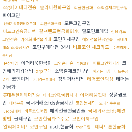
ssg페이테더전송
솔라나원화구입
리플현금화
소액결제코인구입
파이코인
모든코인구입
코인원화구입
신세계상품권테더구매
컬쳐랜드현금화91%
엘포인트매입
비트코인송금대행
신용카드
코인이체구입
코인전송
가상화폐선물거래
해외선물현금인출
국내거
코인구매대행 24시
비트코인 체크카드
래소fds출금시간
아프리카tv
돈믹싱
이더리움현금화
코
코인손대손
비트코인퀵거래
문상매입
무통코인
인해외지갑매입
xrp구매
소액결제코인구입
해외돈믹싱
비트송금
코인이체
장외거래업체
테더코인믹싱
테더돈
업체
이더리움클레식
현금화
이더리움판매
상품권코
휴대폰결제테더전송
테더코인판매합니다
인
국내거래소fds출금시간
코인돈세탁
테더무통
오다집수수료
해외선물현금인출
국내거래소fds해결
비트코인매입
usdc판매처
방법
블테구입
코인현금화수수료
코인이체구입
알리페이비트코인구입
usdt현금화
테더트론현금화
tron구입