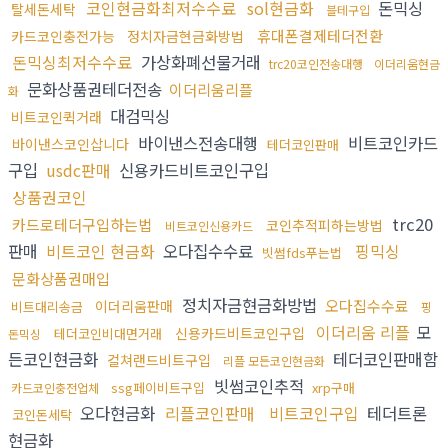
코인현금화최저수수료
sol현금화
돈믹싱
탈세돈세탁
블테구입
휴대폰결제테더전환
카드코인충전가능
정치자금현금화방법
돈믹싱최저수수료
가상화폐선물거래
trc20코인전송대행
이더리움현금
문화상품권테더전송
이더리움리플
화
대검믹싱
비트코인퀵거래
바이낸스전송대행
비트코인카드
바이낸스코인삽니다
테더코인판매
구입
usdc판매
신용카드비트코인구입
상품권코인
trc20
카드로테더구입하는법
코인추적피하는방법
비트코인신용카드
판매
비트코인 현금화
오다집수수료
핑믹싱
빗썸fds푸는법
문화상품권매입
정치자금현금화방법
오다집수수료
이더리움판매
비트대리송금
핑
이더리움 리플
모
신용카드비트코인구입
테더코인비대면거래
돈믹싱
든코인현금화
테더코인판매함
컬쳐랜드비트구입
리플 모든코인현금화
빗썸코인추적
ssg페이비트구입
xrp구매
카드코인충전업체
오다현금화
리플코인판매
비트코인구입
테더트론
코인돈세탁
현금화