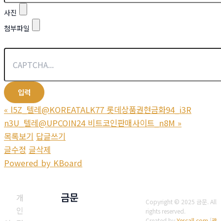
사진
첨부파일
«
l5Z_텔레@KOREATALK77 롯데상품권현금화94_i3R
n3U_텔레@UPCOIN24 비트코인판매사이트_n8M
»
목록보기
답글쓰기
글수정
글삭제
Powered by KBoard
금문
개
Copyright © 2025 금문. All
인
rights reserved.
Created by
Yescall.com
[
관