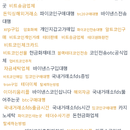
곳
비트송금업체
돈믹싱해외거래소
파이코인구매대행
바이낸스전송
trc20구매대행
대행
xrp구입
개인지갑고가매입
알트코인구
암호화폐
파이코인전송대행
매
비트코인개인거래
테더판매
비트송금업체
테더원화환전
비트코인체크카드
현금화재테크
코인전송otc공식업
비트코인선물
블랙테더코인전송
체
업비트코인추적
자금세탁업체
바이낸스구입대행
국내거래소fds증빙
밈코인구매대행
비트코인매입
테더이체
tron구입
탈세하는방법
이더리움리플
바이낸스코인삽니다
국내거래소fds뚫
해외자금
어주는곳
btc구매대행
국내거래소fds출금시간
국내거래소fds시간
카지
밈코인구매대행
노세탁
돈현금화업체
테더수사기관
파이코인사는곳
탈세하는방법