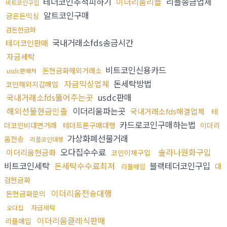
테더코인추척피하기
이더리움리플
리플송금업체
비트코인구입
알트코인구매
금은돈믹싱
검돈현금화
국내거래소fds송금시간
테더코인판매
자금세탁
비트코인신용카드
돈현금화해외거래소
usdc판매처
자금믹싱업체
돈세탁방법
코인해외지갑매입
국내거래소fds뚫어주는곳
usdc판매
해외선물현금인출
이더리움파는곳
국내거래소fds해결업체
테
카드로코인구매하는법
더코인비대면거래
테더트론구매대행
이더리
가상화폐선물거래
움전송
리플코인대행
오다집수수료
솔라나원화구입
이더리움현금화
코인이체구입
비트코인세탁
돈세탁수수료최저
블랙테더코인구입
대
리플매입
검현금화
이더리움전송대행
돈현금화문의
자금세탁
오다집
이더리움클레식판매
리플매입