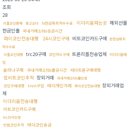
조회
28
이더리움파는곳
해외선물
fx현금화최저수수료
리플코인판매
중고오다
현금인출
국내거래소fds송금시간
파이코인전송대행
24시코인구매
비트코인카드구매
돈현금화최
저수수료
trc20구매
트론리플전송업체
코인카드구매
이더리움매
리플코인대행
입
솔라나구매
국내거래소fds출금시간
테더트론구매대행
업비트코인추적
장외거래
국내거래소fds뚫는법
장외거래업
테더개인거래
tron구입
코인구매대행
파이코인전송대행
체
이더리움전송대행
비트코인카드구매
trc20사는법
테더코인송금
빗썸코인추적