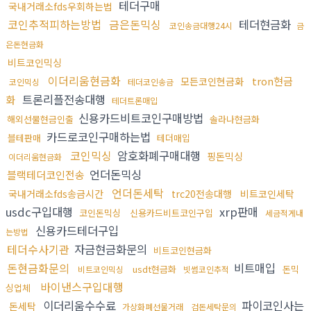
테더구매
국내거래소fds우회하는법
코인추적피하는방법
금은돈믹싱
테더현금화
코인송금대행24시
금
은돈현금화
비트코인믹싱
이더리움현금화
tron현금
모든코인현금화
코인믹싱
테더코인송금
트론리플전송대행
화
테더트론매입
신용카드비트코인구매방법
해외선물현금인출
솔라나현금화
카드로코인구매하는법
블테판매
테더매입
코인믹싱
암호화폐구매대행
핑돈믹싱
이더리움현금화
언더돈믹싱
블랙테더코인전송
언더돈세탁
국내거래소fds송금시간
trc20전송대행
비트코인세탁
usdc구입대행
xrp판매
코인돈믹싱
신용카드비트코인구입
세금적게내
신용카드테더구입
는방법
테더수사기관
자금현금화문의
비트코인현금화
돈현금화문의
비트매입
usdt현금화
돈믹
비트코인믹싱
빗썸코인추적
바이낸스구입대행
싱업체
이더리움수수료
파이코인사는
돈세탁
가상화폐선물거래
검돈세탁문의