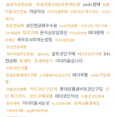
국내거래소fds우회하는법
usdc판매
불법자금현금화
트론
자금믹싱
리플코인전송
이더리움판매
비트코인 체크카드
코인이
체구입
코인현금화수수료
핑돈현금화
usdc현금화
비트코인 카드구매
장외거래
돈믹싱당일정산
테더판매
btc현금화
비
비트송금업체
세무조사피하는방법
트매입
이더리움현금화
코인전송대행
알트코인구매
btc
정치자금믹싱방법
테더코인직거래
블테구입
현금화
핑세탁
이더리움삽니다
돈세탁문의
비트코인선물
테더무통
usdc구입대
문화상품권테더구매
소액결제비트코인구입
행
카드코인구입처
롯데상품권비트코인구입
코
리플코인판매
인 체크카드
코인구매대행
테더코인믹싱
리플 잡코인판매
이더리움사는곳
문화상품권매입
문상세탁
trc20전송대행
리플전송대행
ssg페이테더전송