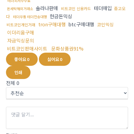
테더최저수수료
솔라나판매
테더매입
중고오
비트코인 신용카드
돈세탁해외거래소
현금돈믹싱
다
테더무통 테더전송대행
tron구매대행
btc구매대행
코인믹싱
비트코인개인거래
이더리움구매
자금믹싱문의
비트코인판매사이트
문화상품권91%
좋아요
0
싫어요
0
인쇄
전체
0