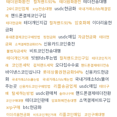
태더원화환전
테더전송대행
컬쳐랜드91%
태더원화환전
usdc현금화
24시코인업체
xrp전송대행
국내거래소fds해결업
핸드폰결제코인구입
체
테더개인지갑
암호화폐
이더리움현
컬쳐랜드91%
테더현금화
금화
usdc매입
자금현금화
테더현
휴대폰결제코인구매방법
핑현금화
신용카드코인충전
금화
소액결제현금화85%
비트코인전송대행
불법자금세탁
빗썸fds푸는법
테더개인거래
컬쳐랜드코인구입
테더코인직거
오다집수수료
코인돈세탁
컬쳐랜드세탁
래
핸드폰결제테더전송
바이낸스코인삽니다
롯데상품권현금화94%
신용카드현금
화
국내거래소fds뚫어
국내거래소fds깨는법
국내거래소fds뚫는법
주는곳
리플송금업체
usdc매입
테더구
신용카드코인구매방법
usdc판매처
핸드폰결제테더전환
탈세하는방법
매
솔라나구매
테더코인판매
소액결제비트구입
암호화폐전송대행
코인구매대행
xrp구매
btc현금화
리플코인매입
이더리움현금화
코인구매대행
비트코인개인거래