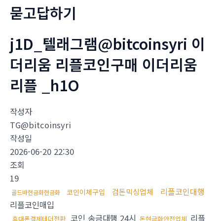
묻고답하기
j1D_텔래그램@bitcoinsyri 이
더리움 리플코인구매 이더리움
리플 _h1O
작성자
TG@bitcoinsyri
작성일
2026-06-20 22:30
조회
19
리플코인대행
검돈믹싱업체
코인이체구입
골드바현금화현금화
리플코인매입
코인 송금대행 24시
리플
휴대폰결제테더전환
돈현금화안전업체