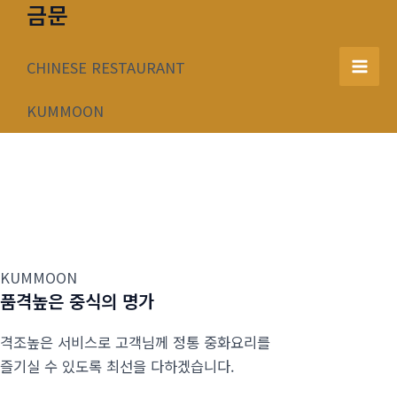
금문
콘
텐
츠
CHINESE RESTAURANT
Mai
로
건
KUMMOON
Men
너
뛰
기
KUMMOON
품격높은 중식의 명가
격조높은 서비스로 고객님께 정통 중화요리를
즐기실 수 있도록 최선을 다하겠습니다.