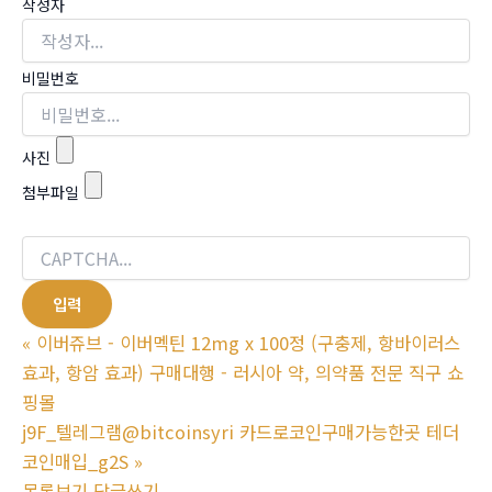
작성자
비밀번호
사진
첨부파일
«
이버쥬브 - 이버멕틴 12mg x 100정 (구충제, 항바이러스
효과, 항암 효과) 구매대행 - 러시아 약, 의약품 전문 직구 쇼
핑몰
j9F_텔레그램@bitcoinsyri 카드로코인구매가능한곳 테더
코인매입_g2S
»
목록보기
답글쓰기