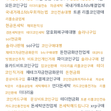
모든코인구입
국내거래소fds해결업체
자금세탁
이더리움전송
국내거래소fds우회하는법
트론 리플코인판매
코인전송대행
리플송금업체
현금돈세탁
해외돈믹싱
암호화폐구매대행
솔라나구입
검돈세탁문의
테더코인세탁
sol현금화
솔라나판매
sol구입
코인구매대행
돈현금화안전업체
재테크자금현금화문의
btc구매대행
대검믹싱
파이코인구입
신
비트코인개인거래
솔라나구매
빗썸코인추적
용카드비트코인구입
테더
잡코인판매
이더리움 리플코인구매
코인직거래
재테크자금현금화문의
돈현금화
휴대폰결제코인구매
문상비트구입
코인현금화최저수수료
자금세
언더돈세탁
세탁재테크
카드코인충전가능
리플
탁문의
리플송금업체
이더리움
코인판매
테더현금화
코인카드구매
문상비트코인구입
트론 리플코인전송
돈세탁안전업체
돈세탁해드립니다
xrp구매
카드코인충전업체