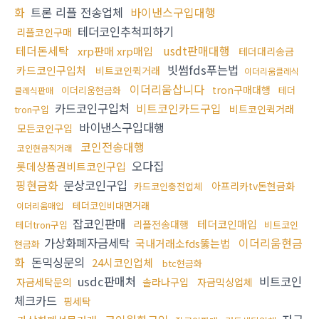
화
트론 리플 전송업체
바이낸스구입대행
테더코인추척피하기
리플코인구매
테더돈세탁
usdt판매대행
xrp판매 xrp매입
테더대리송금
빗썸fds푸는법
카드코인구입처
비트코인퀵거래
이더리움클레식
이더리움삽니다
tron구매대행
이더리움현금화
테더
클레식판매
카드코인구입처
비트코인카드구입
비트코인퀵거래
tron구입
바이낸스구입대행
모든코인구입
코인전송대행
코인현금직거래
오다집
롯데상품권비트코인구입
핑현금화
문상코인구입
아프리카tv돈현금화
카드코인충전업체
테더코인비대면거래
이더리움매입
잡코인판매
테더코인매입
리플전송대행
테더tron구입
비트코인
가상화폐자금세탁
이더리움현금
국내거래소fds뚫는법
현금화
화
돈믹싱문의
24시코인업체
btc현금화
usdc판매처
비트코인
자금세탁문의
솔라나구입
자금믹싱업체
체크카드
핑세탁