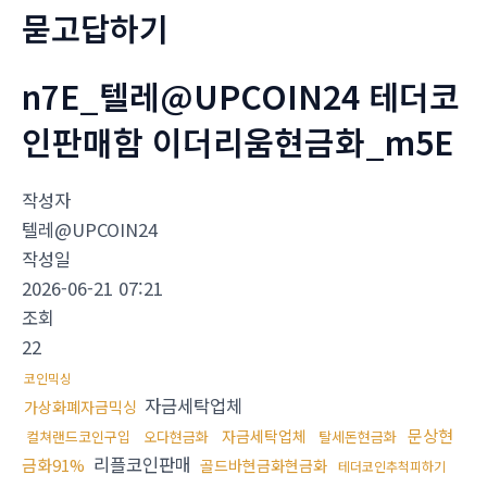
묻고답하기
n7E_텔레@UPCOIN24 테더코
인판매함 이더리움현금화_m5E
작성자
텔레@UPCOIN24
작성일
2026-06-21 07:21
조회
22
코인믹싱
자금세탁업체
가상화폐자금믹싱
문상현
자금세탁업체
컬쳐랜드코인구입
오다현금화
탈세돈현금화
리플코인판매
금화91%
골드바현금화현금화
테더코인추척피하기