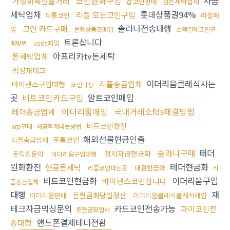
코인원화구입
자금
가상화폐선물거래
잡코인판매
검돈세탁업체
세탁업체
롯데상품권94%
리플 모든코인구입
무통코인
리플매
솔라나전송대행
코인 카드구매
입
문화상품권매입
소액결제코인구
트론삽니다
usdt매입
매방법
아프리카tv돈세탁
돈세탁업체
믹싱재테크
이더리움클레식사는
리플송금업체
바이낸스구입대행
코인믹싱
곳
비트코인카드구입
알트코인매입
이더리움매입
국내거래소fds해결방법
테더송금업체
비트코인환전
xrp구매
세금적게내는방법
해외선물현금인출
무통코인
리플송금업체
솔라나구매
태더
정치자금현금화
돈믹싱문의
이더리움구입대행
원화환전
테더현금화
현금돈세탁
대검현금화
리플코인파는곳
리
비트코인현금화
이더리움구입
바이낸스코인삽니다
플송금업체
대행
재
돈현금화당일정산
이더리움판매
이더리움클레식클레식매입
테크자금믹싱문의
카드코인전송가능
파이코인전
돈현금화업체
핸드폰결제테더전환
송대행