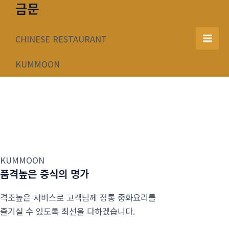
금문
콘
텐
츠
CHINESE RESTAURANT
Mai
로
건
KUMMOON
Men
너
뛰
기
KUMMOON
품격높은 중식의 명가
격조높은 서비스로 고객님께 정통 중화요리를
즐기실 수 있도록 최선을 다하겠습니다.