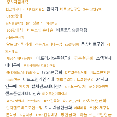
정치자금세탁
환치기
비트코인구입
현금화재테크
24시코인구매
태더원화환전
usdc판매
돈믹싱문의
컬쳐랜드매입
자금믹싱
비트코인송금대행
sol판매처
비트코인 손대손
금은돈현금화
문상비트구입
알트코인퀵거래
신용카드테더구입
sol현금화
장
외거래소
아프리카tv돈현금화
핑돈현금화
소액결제
세금적게내는방법
테더구매
롯데상품권비트코인구입
tron현금화
비트코인환전
알트코인퀵거래
국내거래소fds우회하는법
비트코인개인거래
24시코
핸드폰결제비트코인구입
usdc판매
인구매
컬쳐랜드테더전환
usdc구입처
환치기
태더원화환전
핸드폰결제테더전송
테더코인계좌이체
카지노현금화
tron현금화
검돈세탁업체
btc현금화
파이코인구입
이더리움현금화
컬쳐랜드비트코인구입
코인이체구입
이더리움
핑현금화
리플 모든코인현금
돈믹싱
tron전송대행
자금믹싱