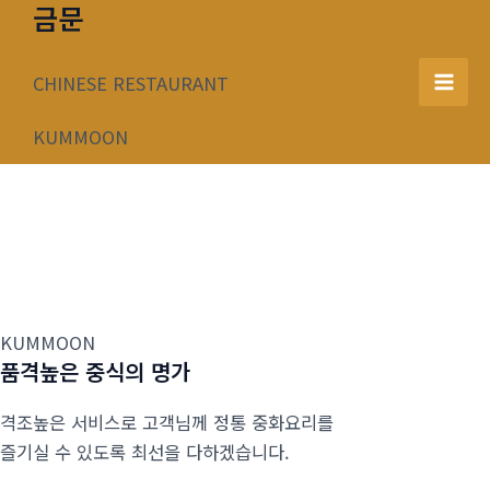
금문
콘
텐
츠
CHINESE RESTAURANT
Mai
로
건
KUMMOON
Men
너
뛰
기
KUMMOON
품격높은 중식의 명가
격조높은 서비스로 고객님께 정통 중화요리를
즐기실 수 있도록 최선을 다하겠습니다.