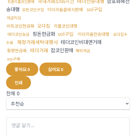
테더전송대행
암호화폐전
국내거래소fds시간
트론리플코인판매
송대행
sol구입
이더리움클레식판매
모든코인구입
자금믹싱
오다집
비트코인현금화
리플코인대행
핑돈현금화
sol구입
이더리움전송대행
테더코인송금
오다집수
재정거래세탁대행사
테더코인비대면거래
수료
테더거래
잡코인판매
횡령현금화
해외자금
xrp구매
좋아요
0
싫어요
0
인쇄
전체
0