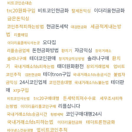
비트코인손대손
trc20원화구입
비트코인현금화
이더리움현금화
탈세돈믹싱
금은돈믹싱
현금돈세탁
세금적게내는방
코인추적피하는방법
대검현금화
법
리플매입
오다집
이더리움클레식사는곳
돈현금화방법
자금믹싱
리플송금업체
환치기
장외거래소
테더코인판매
솔라나구매
환치
솔라나구매
정치자금믹싱방법
기
태더원화환전
국내거래소fds피하는법
장외거래업체
업비트
테더tron구입
코인추적
불법자
국내거래소fds송금시간
검돈현금화
24시코인업체
테더판
금믹싱
코인전송대행
국내거래소fds뚫는법
매
xrp구입
돈세탁최저수수료
trc20구매대행
세무조사피하
비트코인사는법
리플삽니다
는방법
이더리움리플코인구매
코인구매대행24시
국내거래소fds송금시간
횡령세탁
국내거래소fds피하는법
테더트론현금화
이더리움현금화
업비트코인추적
바이낸스전송대행