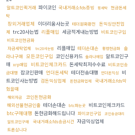
파이코인
알트코인퀵거래
국내거래소fds증빙
현금돈세
핑세탁
탁
장외거래업체
이더리움사는곳
돈믹싱안전업
테더원화환전
trc20사는법
리플매입
세금적게내는방법
체
비트코인구입
비트코인현금화
리플매입
테더손대손
솔
자금세탁업체
횡령현금화
trc20사는법
모든코인구입
코인신용카드
알트코인구
라나구매
솔라나매입
매
비트코인체크카드
돈세탁최저수수료
xrp매입
비트코인송
잡코인판매
언더돈세탁
테더전송대행
비
금대행
언더돈믹싱
트코인사는방법
검돈믹싱업체
국내거래소fds막
돈현금화업체
혔을때
코인돈현금화
해외자금
테더손대손
비트코인체크카드
해외선물현금인출
btc파는곳
btc구매대행
돈현금화해드립니다
파이코인구입
코인송금대리
자금믹싱업체
국내거래소fds송금시간
알트코인구매
트론삽니다