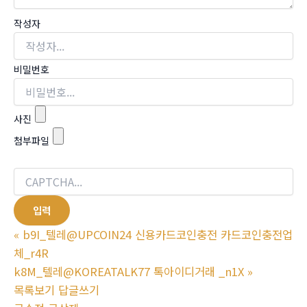
작성자
비밀번호
사진
첨부파일
«
b9I_텔레@UPCOIN24 신용카드코인충전 카드코인충전업
체_r4R
k8M_텔레@KOREATALK77 톡아이디거래 _n1X
»
목록보기
답글쓰기