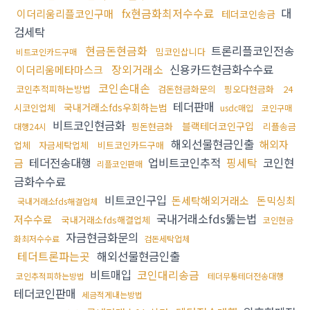
fx현금화최저수수료
대
이더리움리플코인구매
테더코인송금
검세탁
현금돈현금화
트론리플코인전송
밈코인삽니다
비트코인카드구매
장외거래소
신용카드현금화수수료
이더리움메타마스크
코인손대손
코인추적피하는방법
검돈현금화문의
핑오다현금화
24
테더판매
국내거래소fds우회하는법
시코인업체
usdc매입
코인구매
비트코인현금화
블랙테더코인구입
핑돈현금화
리플송금
대행24시
해외선물현금인출
해외자
업체
자금세탁업체
비트코인카드구매
테더전송대행
업비트코인추적
핑세탁
코인현
금
리플코인판매
금화수수료
비트코인구입
돈세탁해외거래소
돈믹싱최
국내거래소fds해결업체
국내거래소fds뚫는법
저수수료
국내거래소fds해결업체
코인현금
자금현금화문의
화최저수수료
검돈세탁업체
테더트론파는곳
해외선물현금인출
비트매입
코인대리송금
코인추적피하는방법
테더무통테더전송대행
테더코인판매
세금적게내는방법