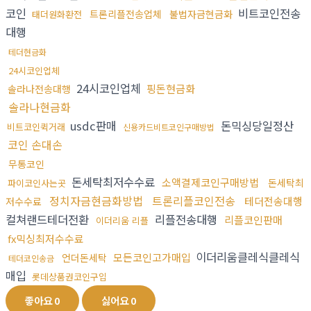
코인
비트코인전송
트론리플전송업체
불법자금현금화
태더원화환전
대행
테더현금화
24시코인업체
24시코인업체
핑돈현금화
솔라나전송대행
솔라나현금화
usdc판매
돈믹싱당일정산
비트코인퀵거래
신용카드비트코인구매방법
코인 손대손
무통코인
돈세탁최저수수료
소액결제코인구매방법
돈세탁최
파이코인사는곳
정치자금현금화방법
트론리플코인전송
테더전송대행
저수수료
컬쳐랜드테더전환
리플전송대행
리플코인판매
이더리움 리플
fx믹싱최저수수료
이더리움클레식클레식
모든코인고가매입
언더돈세탁
테더코인송금
매입
롯데상품권코인구입
좋아요
0
싫어요
0