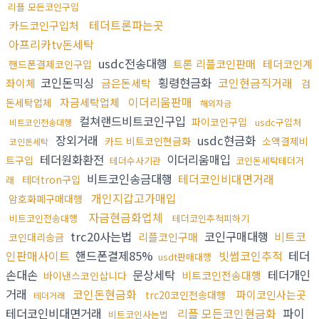
리플 모든코인구입
테더트론파는곳
카드코인구입처
아프리카tv돈세탁
usdc전송대행
트론 리플코인판매
테더코인계
핸드폰결제코인구입
코인돈믹싱
횡령현금화
코인현금직거래
좌이체
금은돈세탁
검
이더리움판매
자금세탁업체
돈세탁업체
해외자금
컬쳐랜드비트코인구입
파이코인구입
usdc구입처
비트코인전송대행
장외거래
usdc현금화
카드 비트코인현금화
소액결제비
코인돈세탁
테더원화환전
이더리움매입
트구입
테더수사기관
코인돈세탁테더거
비트코인송금대행
테더코인비대면거래
테더tron구입
래
개인지갑고가매입
암호화폐구매대행
자금현금화업체
비트코인전송대행
테더코인추척피하기
trc20사는법
코인구매대행
비트코
리플코인구매
코인대리송금
인판매사이트
핸드폰결제85%
빗썸코인추적
테더
usdt판매대행
손대손
문상세탁
테더개인
비트코인전송대행
바이낸스코인삽니다
거래
코인돈현금화
파이코인사는곳
trc20코인전송대행
테더거래
테더코인비대면거래
리플 모든코인현금화
파이
비트코인사는법