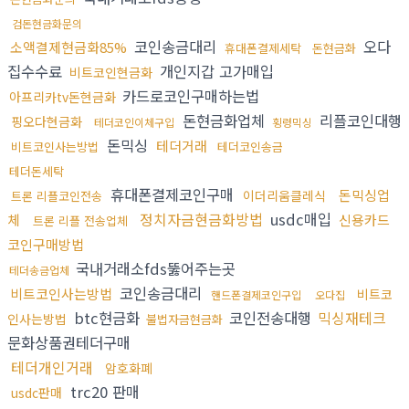
검돈현금화문의
코인송금대리
오다
소액결제현금화85%
휴대폰결제세탁
돈현금화
집수수료
개인지갑 고가매입
비트코인현금화
카드로코인구매하는법
아프리카tv돈현금화
돈현금화업체
리플코인대행
핑오다현금화
테더코인이체구입
횡령믹싱
돈믹싱
테더거래
비트코인사는방법
테더코인송금
테더돈세탁
휴대폰결제코인구매
돈믹싱업
이더리움클레식
트론 리플코인전송
정치자금현금화방법
usdc매입
체
신용카드
트론 리플 전송업체
코인구매방법
국내거래소fds뚫어주는곳
테더송금업체
코인송금대리
비트코인사는방법
비트코
핸드폰결제코인구입
오다집
btc현금화
코인전송대행
믹싱재테크
인사는방법
불법자금현금화
문화상품권테더구매
테더개인거래
암호화폐
trc20 판매
usdc판매