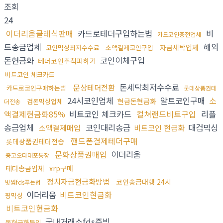
조회
24
이더리움클레식판매
카드로테더구입하는법
비
카드코인충전업체
트송금업체
해외
자금세탁업체
코인믹싱최저수수료
소액결제코인구입
돈현금화
코인이체구입
테더코인추척피하기
비트코인 체크카드
돈세탁최저수수료
문상테더전환
카드로코인구매하는법
롯데상품권테
24시코인업체
알트코인구매
소
현금돈현금화
검돈믹싱업체
더전송
액결제현금화85%
비트코인 체크카드
컬쳐랜드비트구입
리플
송금업체
코인대리송금
대검믹싱
소액결제매입
비트코인 현금화
핸드폰결제테더구매
롯데상품권테더전송
문화상품권매입
이더리움
중고오다대포통장
테더송금업체
xrp구매
정치자금현금화방법
코인송금대행 24시
빗썸fds푸는법
이더리움
비트코인현금화
핑믹싱
비트코인현금화
국내거래소fds증빙
돈현금화문의