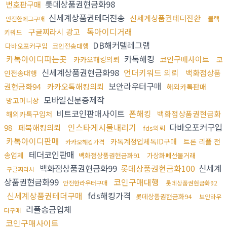
롯데상품권현금화98
번호판구매
신세계상품권테더전송
신세계상품권테더전환
블랙
안전한에그구매
톡아이디거래
구글찌라시 광고
키워드
DB해커텔레그램
다바오포커구입
코인전송대행
카톡아이디파는곳
카톡해킹
코인구매사이트
카카오해킹의뢰
코
신세계상품권현금화98
언더키워드 의뢰
백화점상품
인전송대행
보안라우터구매
권현금화94
카카오톡해킹의뢰
해외카톡판매
모바일신분증제작
망고머니상
비트코인판매사이트
폰해킹
백화점상품권현금화
해외카톡구입처
인스타게시물내리기
다바오포커구입
98
페북해킹의뢰
fds의뢰
카톡아이디판매
카톡계정업체톡ID구매
트론 리플 전
카카오해킹가격
테더코인판매
송업체
백화점상품권현금화91
가상화폐선물거래
백화점상품권현금화99
롯데상품권현금화100
신세계
구글찌라시
상품권현금화99
코인구매대행
안전한라우터구매
롯데상품권현금화92
신세계상품권테더구매
fds해킹가격
롯데상품권현금화94
보안라우
리플송금업체
터구매
코인구매사이트