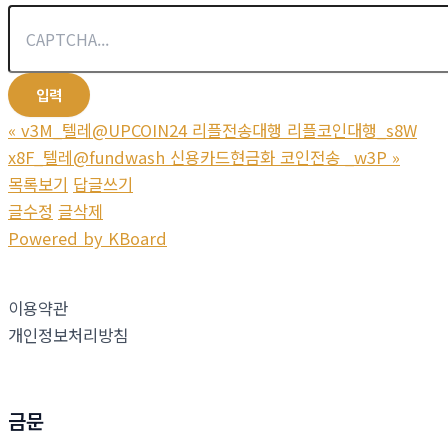
«
v3M_텔레@UPCOIN24 리플전송대행 리플코인대행_s8W
x8F_텔레@fundwash 신용카드현금화 코인전송 _w3P
»
목록보기
답글쓰기
글수정
글삭제
Powered by KBoard
이용약관
개인정보처리방침
금문