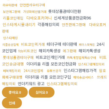
안전한라우터구매
라우터판매
롯데상품권테더전환
보안에그판매
가상화폐선물거래
다바오포커머니
신세계상품권현금화96
리플코인매입
인스타게시물내리기
각종해킹의뢰
안전한에그판매
다바오포커
판매
인스타해킹
테더구매 테더판매
24시
비트코인퀵거래
리플송금업체
페이스북해킹
코인업체
해외카톡생성
해외카톡생성
fds비트코인
에그판매
비트코인개인거래
비트
롯데상품권테더구매
카톡계정업체톡ID구매
코인송금대행
이더리움 리플 모든코인현금화
인스타그램해킹의뢰
인스타그램해킹가격
암호
24시코인업체
페북해킹의뢰
유튜브공격
이더리움 리플 모든코인구입
화폐구매대행
쓰레드
해외송금서비스
언더키워드 광고
해킹의뢰
인스타그램해킹의뢰
좋아요
0
싫어요
0
인쇄