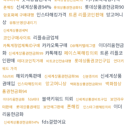
신세계상품권94%
롯데상품권현금화90
폰해킹
롯데상품권현금화91
인스타해킹가격
트론 리플코인판매
망고머니
암호화폐 구매대행
상
유튜브영상내리기
신세계상품권세탁
리플송금업체
코인구매사이트
카카오톡구매
이더리움현금
카톡계정업체톡ID구매
DB해커텔레그램
화
카톡해킹
페이스북해킹의뢰
트론 리플코
신세계상품권현금화99
인판매
롯데상품권코인구입
테더코인직거래
언더키
비트코인전송대행
워드 가격
해외카톡판매
신세계상품
신세계상품권현금화96
fds의뢰
신분증의뢰
권매입
망고머니상
백화점상
인스타해킹의뢰
백화점상품권현금화90
품권현금화94
블랙키워드 의뢰
보안라우
이더리움현금화
fds테더
신세계상품권비트구입
폰해킹
이더
터판매
롯데상품권매입
보안에그판매
인스타그램해킹의뢰
리움현금화
fds걸렸어요
신세계상품권현금화94%