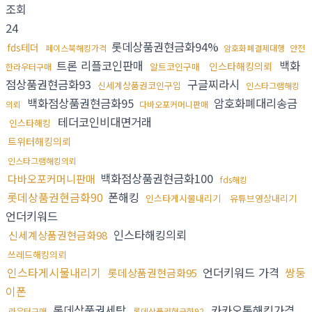
조회
24
롯데상품권현금화94%
fds테더
페이스북해킹가격
암호화폐결제대행
안전
트론 리플코인판매
백화
인스타해킹의뢰
알트코인구매
한라우터구매
점상품권현금화93
구글찌라시
신세계상품권코인구입
인스타그램해킹
백화점상품권현금화95
암호화폐대리송금
의뢰
다바오포커머니판매
테더코인비대면거래
인스타해킹
트위터해킹의뢰
인스타그램해킹의뢰
백화점상품권현금화100
다바오포커머니판매
fds해킹
롯데상품권현금화90
폰해킹
인스타게시물내리기
유튜브영상내리기
언더키워드
인스타해킹의뢰
신세계상품권현금화98
쓰레드해킹의뢰
인스타게시물내리기
언더키워드 가격
쌍둥
롯데상품권현금화95
이폰
롯데상품권세탁
카카오톡해킹가격
라우터구매
롯데상품권현금화92