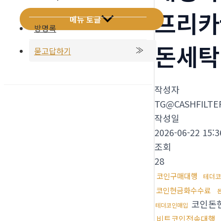
프리카
메뉴 토글
방명록
돈세탁
묻고답하기
작성자
TG@CASHFILTE
작성일
2026-06-22 15:3
조회
28
코인구매대행
테더코
코인현금화수수료
코인돈
테더코인매입
비트코인전송대행