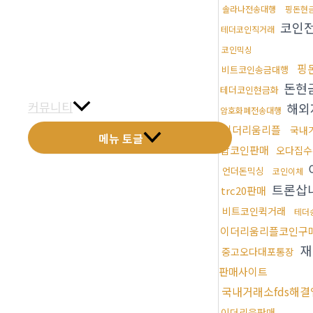
솔라나전송대행
핑돈현
금문갤러리
코인
테더코인직거래
전화예약
코인믹싱
핑
비트코인송금대행
금문소식
돈현
테더코인현금화
커뮤니티
해외
암호화폐전송대행
이더리움리플
국내
메뉴 토글
잡코인판매
오다집수
언더돈믹싱
코인이체
트론삽
trc20판매
비트코인퀵거래
테더
이더리움리플코인구
재
중고오다대포통장
판매사이트
국내거래소fds해결
이더리움판매