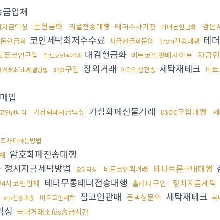
송금업체
돈현금화
리플전송대행
테더수사기관
검돈
법자금믹싱
테더돈현금화
코인세탁최저수수료
테더
세돈현금화
자금현금화문의
tron전송대행
대검현금화
자금현
모든코인구입
비트코인판매사이트
알트코인퀵거래
장외거래
세탁재테크
xrp구입
비트
이더리움전송
내거래소fds해결방법
매입
가상화폐선물거래
usdc구입대행
세
가상화폐자금믹싱
코인삽니다
무조사피하는방법
암호화폐전송대행
체
정치자금세탁방법
다
테더트론구매대행
비트코인퀵거래
오다믹싱
테더무통테더전송대행
정치자금세탁
24시코인업체
솔라나구입
잡코인판매
세탁재테크
돈믹싱문의
국
비트코인세탁
xrp전송대행
믹싱
국내거래소fds송금시간