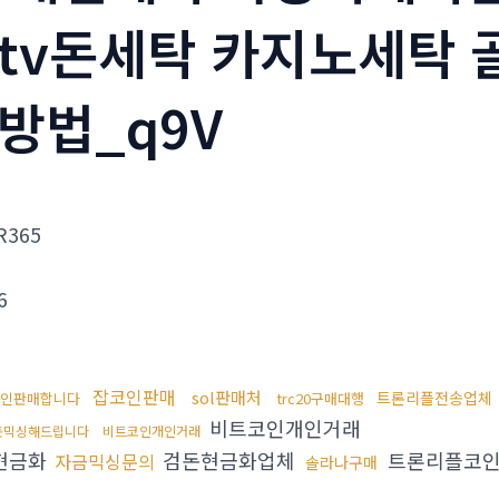
tv돈세탁 카지노세탁
방법_q9V
R365
6
잡코인판매
sol판매처
트론리플전송업체
인판매합니다
trc20구매대행
비트코인개인거래
돈믹싱해드립니다
비트코인개인거래
현금화
검돈현금화업체
트론리플코
자금믹싱문의
솔라나구매