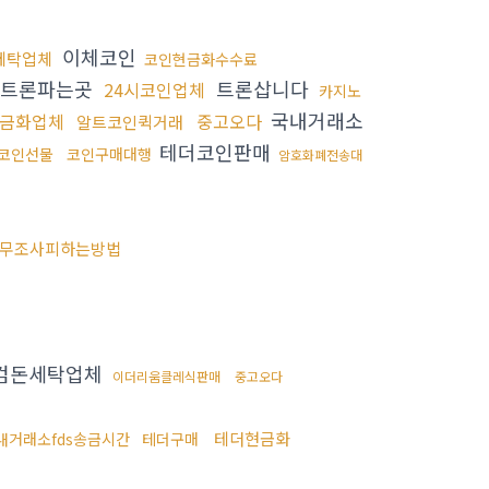
이체코인
세탁업체
코인현금화수수료
트론파는곳
트론삽니다
24시코인업체
카지노
국내거래소
금화업체
중고오다
알트코인퀵거래
테더코인판매
코인선물
코인구매대행
암호화폐전송대
무조사피하는방법
검돈세탁업체
이더리움클레식판매
중고오다
테더현금화
내거래소fds송금시간
테더구매