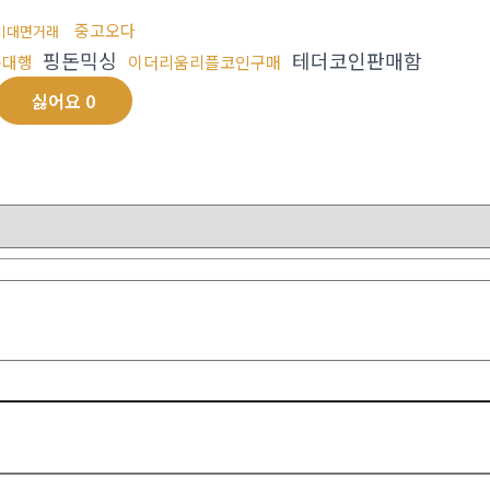
중고오다
비대면거래
핑돈믹싱
테더코인판매함
송대행
이더리움리플코인구매
싫어요
0