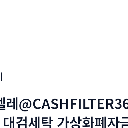
기
텔레@CASHFILTER
 대검세탁 가상화폐자금