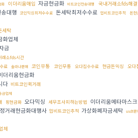
자금현금화
이더리움매입
국내거래소fds해
금화
비트코인전송대행
전송대행
돈세탁최저수수료
코인믹싱최저수수료
업비트코인추적
돈현
돈세탁
금화업체
자금
거래소fds시간
코인무통
코인무통
현금돈믹싱
오다
수료
오다집수수료
솔라나판매
이더리움현금화
니다
비트코인퀵거래
송금업체
오다믹싱
이더리움메타마스크
매
세무조사피하는방법
핑현금화
정거래현금화대행사
가상화폐자금세탁
업비트코인추적
usdt
업체