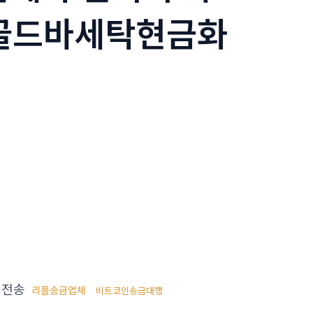
 골드바세탁현금화
인전송
리플송금업체
비트코인송금대행