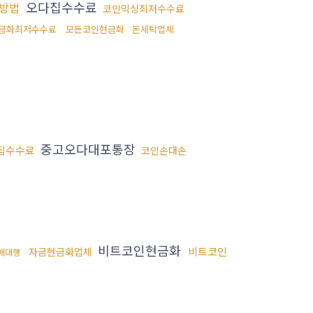
오다집수수료
결방법
코인믹싱최저수수료
금화최저수수료
모든코인현금화
돈세탁업체
중고오다대포통장
집수수료
코인손대손
비트코인현금화
비트코인
자금현금화업체
판매대행