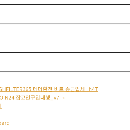
SHFILTER365 테더환전 비트 송금업체_h4T
OIN24 잡코인구입대행_v7I
»
기
oard