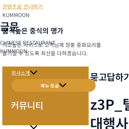
콘텐츠로 건너뛰기
KUMMOON
금문
품격높은 중식의 명가
CHINESE RESTAURANT
격조높은 서비스로 고객님께 정통 중화요리를
KUMMOON
즐기실 수 있도록 최선을 다하겠습니다.
회사소개
묻고답하
메뉴 토글
z3P_
커뮤니티
대행사
메뉴소개