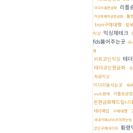
리플
이더리움현금화
불
가상화폐자금현금화
tron구매대행
탈
믹싱재테크
믹싱
fds뚫어주는곳
국
행
테더
비트코인믹싱
테더코인현금화
밈
자금믹싱
이더리움사는곳
세
리플송금업
usdc판매
돈현금화해드립니
테더매입
구매대행
국내거래소fds우회하는법
횡령
코인구매사이트