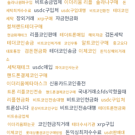
비트송금업체
이더리움 리플
솔라나구매
솔라나원화구입
돈
usdc구입처
usdc구입대행
테더코인
세탁최저수수료
비트코인환전
장외거래
자금현금화
xrp구매
세탁
컬쳐랜드테더구매
리플코인판매
검돈세탁
테더트론매입
해외자금
현금화재테크
테더코인송금
알트코인구매
중고오다
비트코인퀵거래
코인무통
검돈현금화
테더코인송금
이체코인
대포통장
돈믹싱해외거래
소
세탁재테크
usdc매입
파이코인사는곳
핸드폰결제코인구매
이더리움메타마스크
신용카드코인충전
국내거래소fds막혔을때
트론 리플코인전송
핸드폰결제코인구매
리플현금화
비트코인현금화
usdc구입처
비트코인전송대행
트론삽니다
비트코인전송대행
테더트론현금화
문상비트코인구입
비트송금업체
코인현금직거래
xrp구입
이더리움파는곳
테더수사기관
돈믹싱최저수수료
이체코인
usdt판매대
롯데상품권코인구매방법