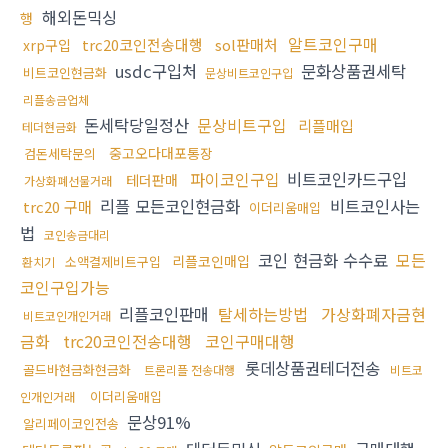
해외돈믹싱
행
알트코인구매
trc20코인전송대행
sol판매처
xrp구입
usdc구입처
문화상품권세탁
비트코인현금화
문상비트코인구입
리플송금업체
돈세탁당일정산
문상비트구입
리플매입
테더현금화
중고오다대포통장
검돈세탁문의
파이코인구입
비트코인카드구입
테더판매
가상화폐선물거래
리플 모든코인현금화
비트코인사는
trc20 구매
이더리움매입
법
코인송금대리
코인 현금화 수수료
모든
리플코인매입
소액결제비트구입
환치기
코인구입가능
리플코인판매
탈세하는방법
가상화폐자금현
비트코인개인거래
금화
trc20코인전송대행
코인구매대행
롯데상품권테더전송
골드바현금화현금화
트론리플 전송대행
비트코
이더리움매입
인개인거래
문상91%
알리페이코인전송