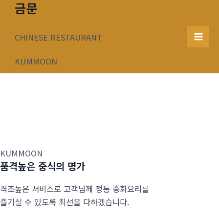
금문
콘
텐
츠
CHINESE RESTAURANT
Mai
로
건
KUMMOON
Men
너
뛰
기
KUMMOON
품격높은 중식의 명가
격조높은 서비스로 고객님께 정통 중화요리를
즐기실 수 있도록 최선을 다하겠습니다.