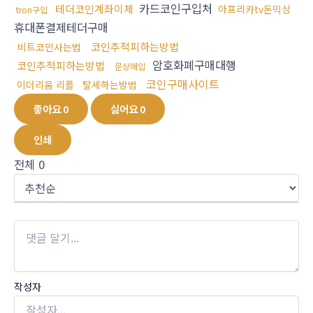
카드코인구입처
테더코인계좌이체
아프리카tv돈믹싱
tron구입
휴대폰결제테더구매
코인추적피하는방법
비트코인사는법
암호화폐구매대행
코인추적피하는방법
문상매입
코인구매사이트
이더리움 리플
탈세하는방법
좋아요
0
싫어요
0
인쇄
전체
0
작성자