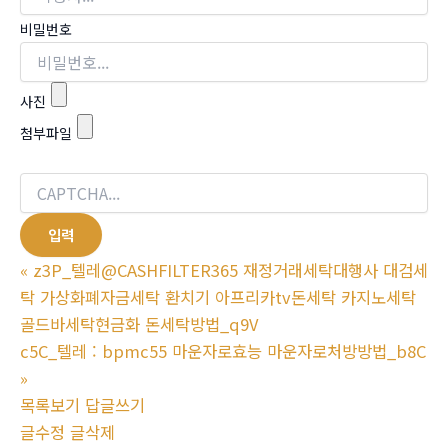
비밀번호
사진
첨부파일
«
z3P_텔레@CASHFILTER365 재정거래세탁대행사 대검세
탁 가상화폐자금세탁 환치기 아프리카tv돈세탁 카지노세탁
골드바세탁현금화 돈세탁방법_q9V
c5C_텔레 : bpmc55 마운자로효능 마운자로처방방법_b8C
»
목록보기
답글쓰기
글수정
글삭제