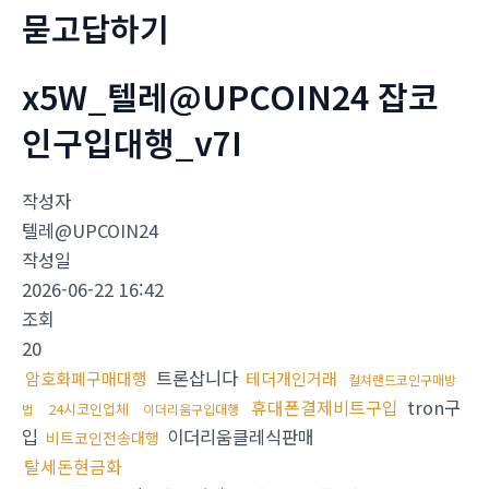
묻고답하기
x5W_텔레@UPCOIN24 잡코
인구입대행_v7I
작성자
텔레@UPCOIN24
작성일
2026-06-22 16:42
조회
20
트론삽니다
암호화폐구매대행
테더개인거래
컬쳐랜드코인구매방
휴대폰결제비트구입
tron구
24시코인업체
법
이더리움구입대행
입
이더리움클레식판매
비트코인전송대행
탈세돈현금화