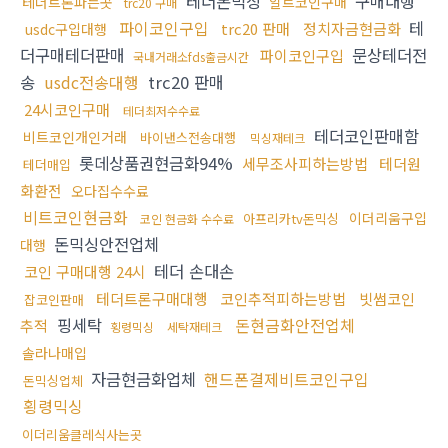
테더돈믹싱
구매대행
테더트론파는곳
알트코인구매
trc20 구매
파이코인구입
테
trc20 판매
정치자금현금화
usdc구입대행
더구매테더판매
문상테더전
파이코인구입
국내거래소fds출금시간
송
usdc전송대행
trc20 판매
24시코인구매
테더최저수수료
테더코인판매함
비트코인개인거래
바이낸스전송대행
믹싱재테크
롯데상품권현금화94%
세무조사피하는방법
테더원
테더매입
화환전
오다집수수료
비트코인현금화
이더리움구입
아프리카tv돈믹싱
코인 현금화 수수료
돈믹싱안전업체
대행
테더 손대손
코인 구매대행 24시
테더트론구매대행
코인추적피하는방법
빗썸코인
잡코인판매
핑세탁
돈현금화안전업체
추적
횡령믹싱
세탁재테크
솔라나매입
자금현금화업체
핸드폰결제비트코인구입
돈믹싱업체
횡령믹싱
이더리움클레식사는곳