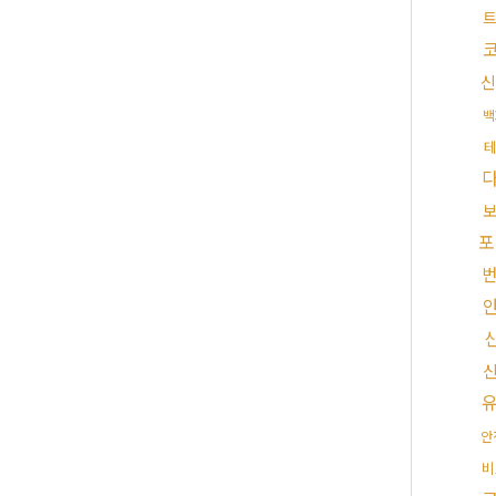
트
신
백
포
안
비