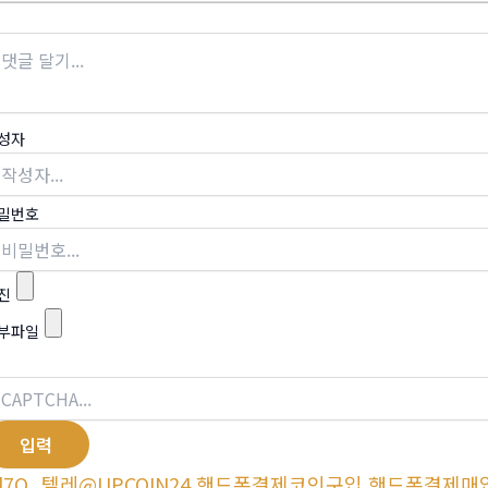
성자
밀번호
진
부파일
l7O_텔레@UPCOIN24 핸드폰결제코인구입 핸드폰결제매입