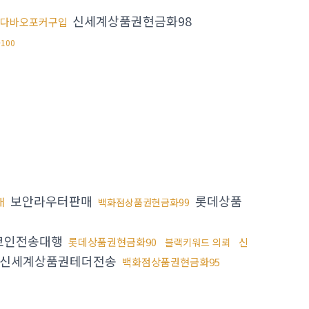
신세계상품권현금화98
다바오포커구입
100
보안라우터판매
롯데상품
매
백화점상품권현금화99
코인전송대행
롯데상품권현금화90
신
블랙키워드 의뢰
신세계상품권테더전송
백화점상품권현금화95