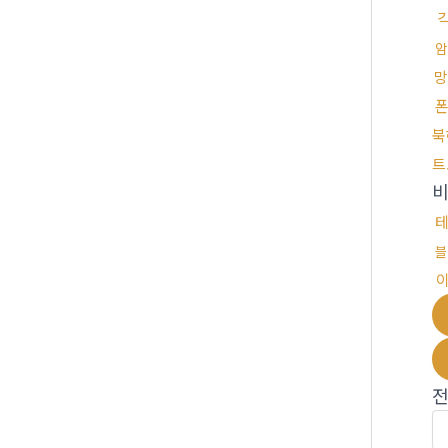
암
망
북
트
블