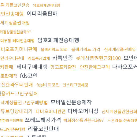
론 리플코인전송
암호화폐결제대행
이더리움판매
코인전송대행
세계상품권매입
화점상품권현금화97
암호화폐전송대행
테더무통 테더전송대행
다바오포커머니판매
블랙키워드 가격
신세계상품권매입
블랙키워드 의뢰
카톡인증
보안
롯데상품권현금화100
보안라우터판매
리플송금업체
테더구매대행
다바오포
커판매
망고포커환전
안전한에그구매
fds코인
번호판제작
안전한라우터판매
fds비트코인
인스타그램해킹
신용카드코인구입처
모바일신분증제작
신세계상품권코인구매방법
다바오머니상
유튜브영상내리기
다바오머니환전
신세계상품권현금화
쓰레드해킹가격
백화점상품권현금화97
트론리플 전송대
전한라우터판매
리플코인판매
트코인전송대행