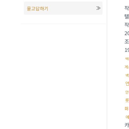
묻고답하기
텔
2
1
백
계
백
안
화