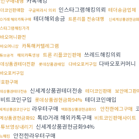
카톡해킹
코인구매대행
인스타그램해킹의뢰
테더송금업체
테더코인판매함
구글찌라시 의뢰
테더해외송금
트론리플 전송대행
ID거래 해외카톡구매
신세계상품권현금화
스타그램해킹가격
바오머니환전
카톡해커텔레그램
다바오머니상
쓰레드해킹의뢰
트론 리플코인판매
해외카톡생성
튜브공격
다바오포커머니
롯데상품권테더전환
다바오포커구입
롯데상품권매입
바오포커구입
번호판구매
신세계상품권테더전송
테더코인판매
보안에그판
데상품권테더전송
권비트코인구입
테더코인매입
롯데상품권현금화94%
라우터구매
안전한에그구매
세계상품권코인구입
백화점상품권현금화95
톡ID거래 해외카톡구매
비트코인판매사이트
계상품권현금화92
신세계상품권현금화94%
유튜브영상내리기
안전한라우터구매
ds해킹