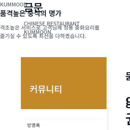
금문
콘
KUMMOON
품격높은 중식의 명가
텐
츠
CHINESE RESTAURANT
격조높은 서비스로 고객님께 정통 중화요리를
로
KUMMOON
즐기실 수 있도록 최선을 다하겠습니다.
건
너
뛰
기
커뮤니티
방명록