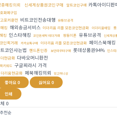
카톡아이디판
각종해킹의뢰
신세계상품권코인구매
알트코인구매
호화폐구입
비트코인전송대행
고포커환전
유튜브공격
해외송금서비스
폰해킹
이더리움 리플 모든코인현금화
롯
이더리움매입
인스타해킹
유튜브공격
해킹
쌍둥이폰
코인돈세탁 테더거래
신세계상
페이스북해킹
코인퀵거래
이더리움 리플 모든코인현금화
카카오톡구매
비트코인사는법
롯데상품권94%
핸드폰인증
인스타
보안라우터구매
다바오머니환전
테더현금화
구글찌라시 가격
랙키워드
페북해킹의뢰
이더리움현금화
망고머니상
좋아요
0
싫어요
0
인쇄
전체
0