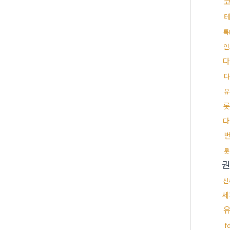
톡
인
다
유
다
롯
신
세
f