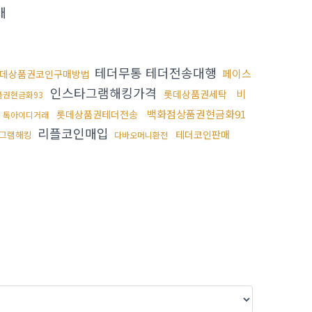
매
테더무통 테더전송대행
페이스
데상품권코인구매방법
인스타그램해킹가격
비
롯데상품권세탁
품권현금화93
백화점상품권현금화91
롯데상품권테더전송
톡아이디거래
리플코인매입
테더코인판매
그램해킹
다바오머니환전