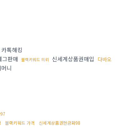
카톡해킹
에그판매
신세계상품권매입
다바오
블랙키워드 의뢰
커머니
97
블랙키워드 가격
신세계상품권현금화98
행