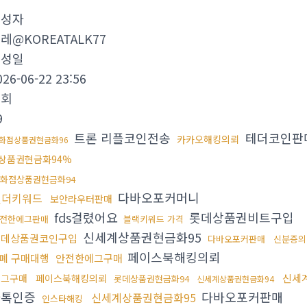
작성자
레@KOREATALK77
작성일
026-06-22 23:56
조회
9
트론 리플코인전송
테더코인판
카카오해킹의뢰
화점상품권현금화96
상품권현금화94%
화점상품권현금화94
다바오포커머니
언더키워드
보안라우터판매
fds걸렸어요
롯데상품권비트구입
전한에그판매
블랙키워드 가격
신세계상품권현금화95
롯데상품권코인구입
다바오포커판매
신분증의
페이스북해킹의뢰
폐 구매대행
안전한에그구매
신세
에그구매
페이스북해킹의뢰
롯데상품권현금화94
신세계상품권현금화94
카톡인증
다바오포커판매
신세계상품권현금화95
인스타해킹