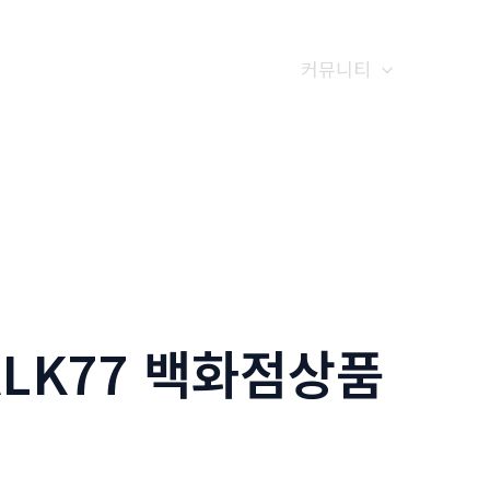
갤러리
전화예약
금문소식
커뮤니티
ALK77 백화점상품