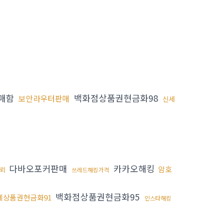
매함
백화점상품권현금화98
보안라우터판매
신세
다바오포커판매
카카오해킹
암호
뢰
쓰레드해킹가격
백화점상품권현금화95
계상품권현금화91
인스타해킹