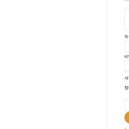
작
비
사
첨
«