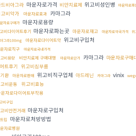
마운자로가격
위고비성인병
골드비아그라
비만치료제
마운자로파
카마그라
위고비약가
마운자로효과
마운자로용량
운자로구매가
마운자로파는곳
마운자로재고
고비다이어트후기
마운자로약국가격
위
위고비구입처
마운자로다이어트약
아그라100mg
운자로직구
마운자로국내가격
카마그라
마운자로구매
비만치료제 구매대행
위고비용량
마운자로단가
어트후기
위고비심부름
위고비직구업체
vinix
아드레닌
신기환
마운자로판매
weg
카마그라
위고비효능
위고비운동
마운자로다이어트부작용
고비구입
마운자로구입처
고비안전거래
마운자로처방방법
트립
운자로병원