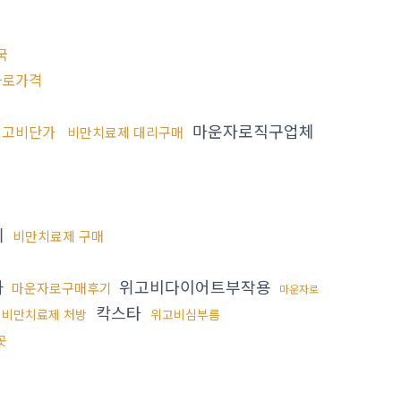
국
자로가격
마운자로직구업체
위고비단가
비만치료제 대리구매
기
비만치료제 구매
과
위고비다이어트부작용
마운자로구매후기
마운자로
칵스타
비만치료제 처방
위고비심부름
곳