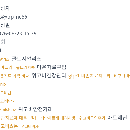
작성자
G@bpmc55
작성일
026-06-23 15:29
조회
3
골드시알리스
알리스
마운자로구입
카마그라
울트라킹콩
위고비건강관리
glp-1 비만치료제
운자로 가격 비교
위고비구매대
inix
드레닌
고비단가
위고비안전거래
드비아그라
아드레닌
비만치료제 대리구매
비만치료제 대리처방
위고비구입후기
위고비효능
위고비약가