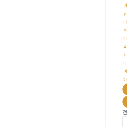
위
마
마
시
마
마