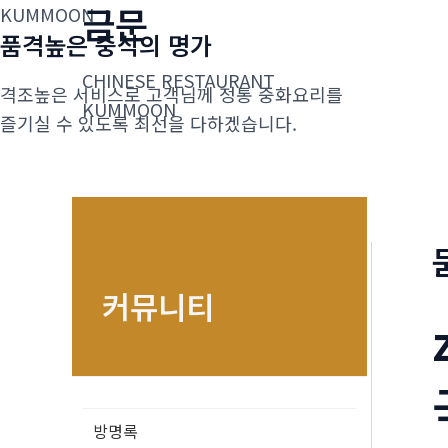
금문
콘
KUMMOON
품격높은 중식의 명가
텐
츠
CHINESE RESTAURANT
격조높은 서비스로 고객님께 정통 중화요리를
로
KUMMOON
즐기실 수 있도록 최선을 다하겠습니다.
건
너
뛰
기
커뮤니티
방명록