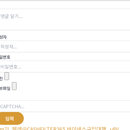
성자
밀번호
진
부파일
m7I_텔레@CASHFILTER365 바이낸스구입대행_u8V