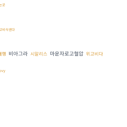
는곳
고비삭센다
비아그라
마운자로고혈압
대행
시알리스
위고비다
ovy