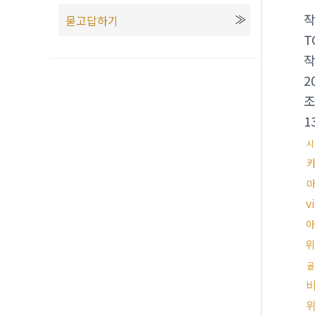
묻고답하기
T
2
1
시
마
v
아
위
골