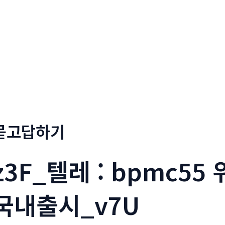
회사소개
메뉴소개
금문
묻고답하기
z3F_텔레 : bpmc5
국내출시_v7U