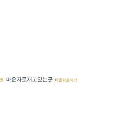
마운자로재고있는곳
행
마운자로처방