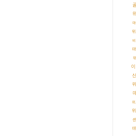
마
위
비
마
이
위
위
센
마