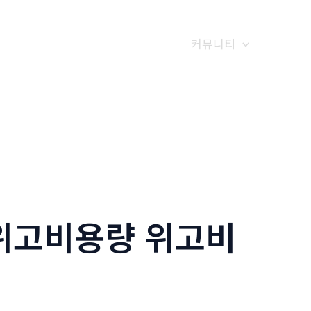
갤러리
전화예약
금문소식
커뮤니티
5 위고비용량 위고비