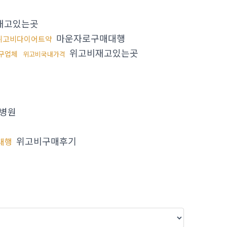
재고있는곳
마운자로구매대행
위고비다이어트약
위고비재고있는곳
구업체
위고비국내가격
병원
위고비구매후기
대행