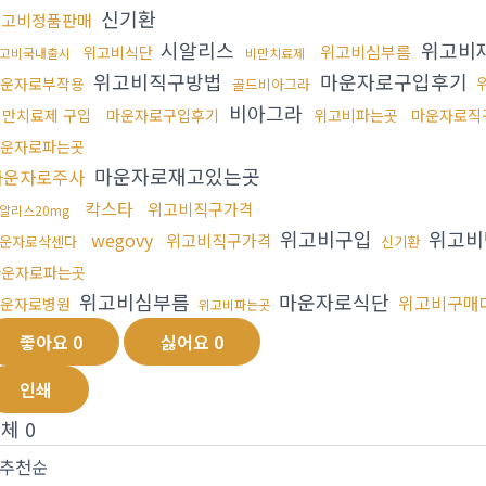
신기환
위고비정품판매
시알리스
위고비
위고비심부름
위고비식단
고비국내출시
비만치료제
위고비직구방법
마운자로구입후기
운자로부작용
골드비아그라
비아그라
비만치료제 구입
마운자로구입후기
위고비파는곳
마운자로직
운자로파는곳
마운자로재고있는곳
마운자로주사
칵스타
위고비직구가격
알리스20mg
위고비구입
위고비
wegovy
위고비직구가격
운자로삭센다
신기환
마운자로파는곳
위고비심부름
마운자로식단
위고비구매
운자로병원
위고비파는곳
좋아요
0
싫어요
0
인쇄
전체
0