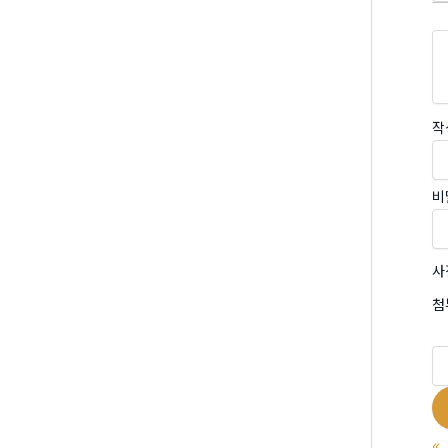
작
비
사
첨
«