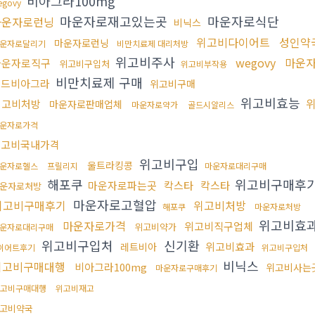
비아그라100mg
egovy
마운자로재고있는곳
마운자로식단
마운자로런닝
비닉스
위고비다이어트
성인약
마운자로런닝
운자로달리기
비만치료제 대리처방
위고비주사
wegovy
마운
마운자로직구
위고비구입처
위고비부작용
비만치료제 구매
골드비아그라
위고비구매
위고비효능
위고비처방
마운자로판매업체
마운자로약가
골드시알리스
운자로가격
위고비국내가격
위고비구입
울트라킹콩
운자로헬스
프릴리지
마운자로대리구매
해포쿠
위고비구매후
마운자로파는곳
칵스타
칵스타
운자로처방
마운자로고혈압
위고비구매후기
위고비처방
해포쿠
마운자로처방
위고비효
마운자로가격
위고비직구업체
위고비약가
운자로대리구매
위고비구입처
신기환
위고비효과
레트비아
이어트후기
위고비구입처
비닉스
위고비구매대행
비아그라100mg
위고비사는
마운자로구매후기
고비구매대행
위고비재고
고비약국