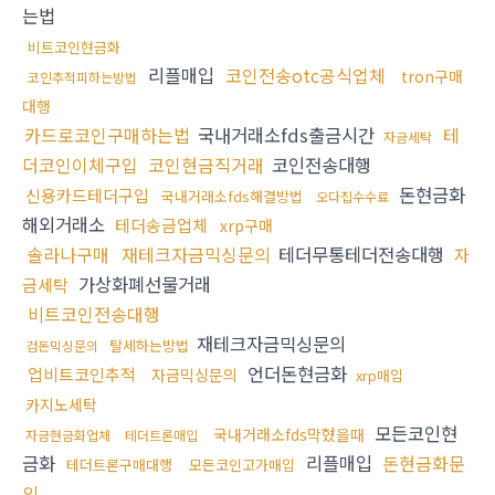
는법
비트코인현금화
리플매입
코인전송otc공식업체
tron구매
코인추적피하는방법
대행
카드로코인구매하는법
국내거래소fds출금시간
테
자금세탁
더코인이체구입
코인현금직거래
코인전송대행
돈현금화
신용카드테더구입
국내거래소fds해결방법
오다집수수료
해외거래소
테더송금업체
xrp구매
솔라나구매
재테크자금믹싱문의
테더무통테더전송대행
자
가상화폐선물거래
금세탁
비트코인전송대행
재테크자금믹싱문의
탈세하는방법
검돈믹싱문의
언더돈현금화
업비트코인추적
자금믹싱문의
xrp매입
카지노세탁
모든코인현
국내거래소fds막혔을때
자금현금화업체
테더트론매입
금화
리플매입
돈현금화문
테더트론구매대행
모든코인고가매입
의