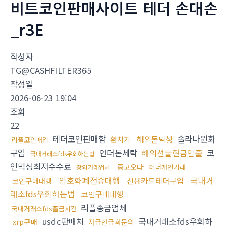
비트코인판매사이트 테더 손대손
_r3E
작성자
TG@CASHFILTER365
작성일
2026-06-23 19:04
조회
22
테더코인판매함
솔라나원화
해외돈믹싱
환치기
리플코인매입
구입
언더돈세탁
해외선물현금인출
코
국내거래소fds우회하는법
인믹싱최저수수료
중고오다
테더개인거래
장외거래업체
암호화폐전송대행
국내거
신용카드테더구입
코인구매대행
래소fds우회하는법
코인구매대행
리플송금업체
국내거래소fds출금시간
usdc판매처
국내거래소fds우회하
xrp구매
자금현금화문의