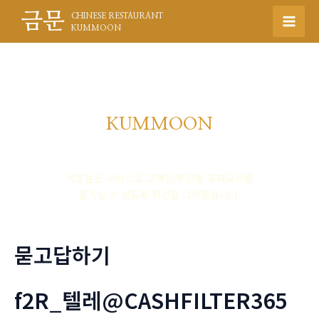
콘
금문
CHINESE RESTAURANT
텐
Mai
KUMMOON
츠
Men
로
건
너
뛰
KUMMOON
기
품격높은 중식의 명가
격조높은 서비스로 고객님께 정통 중화요리를
즐기실 수 있도록 최선을 다하겠습니다.
묻고답하기
f2R_텔레@CASHFILTER365