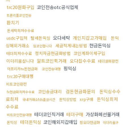
trc20원화구입
코인전송otc공식업체
트론리플코인전송
환치기
돈세탁최저수수료
오다세탁
개인지갑고가매입
usdc구입처
탈세돈믹싱
돈믹
현금돈믹싱
싱해외거래소
세금적게내는방법
밈코인팝니다
정치자금현금화방법
코인계좌이체구입
테더최저수수료
알트코인퀵거래
오다집수수료
이더리움삽니다
테더원화환전
핑믹싱
아프리카tv돈현금화
코인전송대행
trc20구매대행
비트코인환전
검돈현금화문의
돈믹싱수수
코인송금대리
fx현금화최저수수료
료최저
돈믹싱최저
xrp구매
돈믹싱방법
국내거래소fds출금시간
수수료
테더코인직거래
테더구매
가상화폐선물거래
비트코인전송대행
테더돈믹싱
코인해외지갑매입
돈믹싱
핑오다현금화
이더리움구