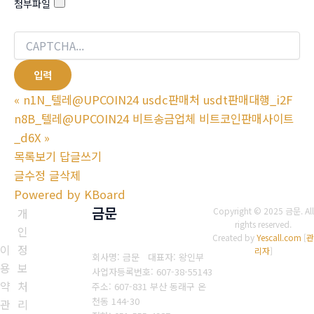
첨부파일
«
n1N_텔레@UPCOIN24 usdc판매처 usdt판매대행_i2F
n8B_텔레@UPCOIN24 비트송금업체 비트코인판매사이트
_d6X
»
목록보기
답글쓰기
글수정
글삭제
Powered by KBoard
금문
개
Copyright © 2025 금문. All
rights reserved.
인
Created by
Yescall.com
[
관
이
정
리자
]
회사명: 금문 대표자: 왕인부
용
보
사업자등록번호: 607-38-55143
약
처
주소: 607-831 부산 동래구 온
천동 144-30
관
리