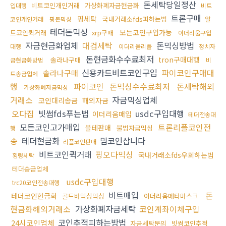
돈세탁당일정산
비트코인개인거래
가상화폐자금현금화
입대행
비트
트론구매
핑세탁
국내거래소fds피하는법
알
코인개인거래
핑돈믹싱
테더돈믹싱
모든코인구입가능
트코인퀵거래
xrp구매
이더리움구입
자금현금화업체
대검세탁
돈믹싱방법
대행
이더리움리플
정치자
돈현금화수수료최저
tron구매대행
솔라나구매
금현금화방법
비
신용카드비트코인구입
파이코인구매대
솔라나구매
트송금업체
행
파이코인
돈믹싱수수료최저
돈세탁해외
가상화폐자금믹싱
거래소
자금믹싱업체
코인대리송금
해외자금
오다집
빗썸fds푸는법
usdc구입대행
이더리움매입
테더전송대
모든코인고가매입
트론리플코인전
블테판매
불법자금믹싱
행
송
테더현금화
밈코인삽니다
리플코인판매
비트코인퀵거래
핑오다믹싱
국내거래소fds우회하는법
횡령세탁
테더송금업체
usdc구입대행
trc20코인전송대행
비트매입
돈
테더코인현금화
골드바믹싱믹싱
이더리움메타마스크
현금화해외거래소
가상화폐자금세탁
코인계좌이체구입
코인추적피하는방법
24시코인업체
자금세탁문의
빗썸코인추적