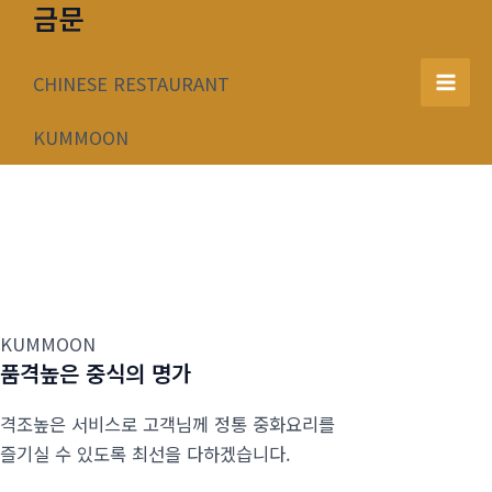
금문
콘
텐
츠
CHINESE RESTAURANT
Mai
로
건
KUMMOON
Men
너
뛰
기
KUMMOON
품격높은 중식의 명가
격조높은 서비스로 고객님께 정통 중화요리를
즐기실 수 있도록 최선을 다하겠습니다.