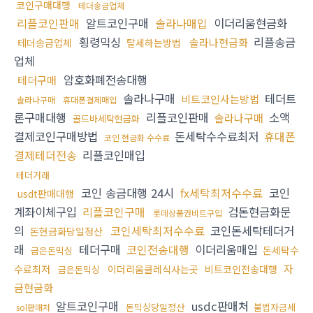
코인구매대행
테더송금업체
리플코인판매
알트코인구매
솔라나매입
이더리움현금화
횡령믹싱
리플송금
솔라나현금화
테더송금업체
탈세하는방법
업체
암호화폐전송대행
테더구매
솔라나구매
테더트
비트코인사는방법
솔라나구매
휴대폰결제매입
론구매대행
리플코인판매
소액
솔라나구매
골드바세탁현금화
결제코인구매방법
돈세탁수수료최저
휴대폰
코인 현금화 수수료
결제테더전송
리플코인매입
테더거래
코인 송금대행 24시
fx세탁최저수수료
코인
usdt판매대행
계좌이체구입
리플코인구매
검돈현금화문
롯데상품권비트구입
의
코인세탁최저수수료
코인돈세탁테더거
돈현금화당일정산
래
테더구매
코인전송대행
이더리움매입
돈세탁수
금은돈믹싱
자
수료최저
이더리움클레식사는곳
비트코인전송대행
금은돈믹싱
금현금화
알트코인구매
usdc판매처
돈믹싱당일정산
불법자금세
sol판매처