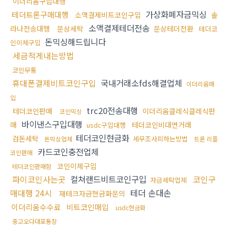
이더리움구입대행
가상화폐자금믹싱
테더트론구매대행
소액결제비트코인구입
솔
소액결제테더전송
라나전송대행
문상세탁
문상테더전환
테더코
돈믹싱해드립니다
인이체구입
세금적게내는방법
코인무통
휴대폰결제비트코인구입
국내거래소fds해결업체
이더리움매
입
trc20전송대행
테더코인판매
이더리움클레식클레식판
코인믹싱
바이낸스구입대행
매
테더코인비대면거래
usdc구입대행
테더코인현금화
검돈세탁
세무조사피하는방법
돈믹싱업체
트론 리플
카드코인충전업체
코인판매
코인이체구입
테더코인판매함
파이코인사는곳
컬쳐랜드비트코인구입
코인구
자금세탁업체
매대행 24시
테더 손대손
재테크자금현금화문의
이더리움수수료
비트코인매입
usdc현금화
중고오다대포통장