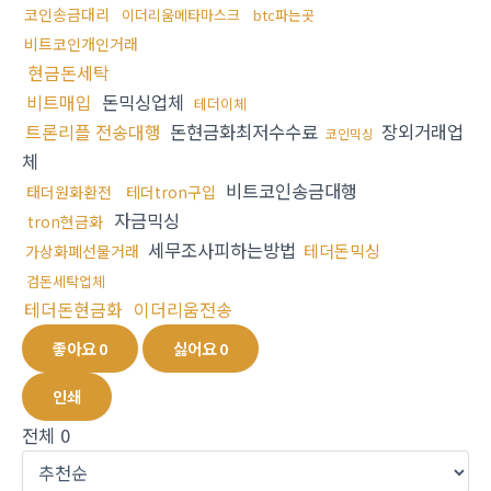
코인송금대리
이더리움메타마스크
btc파는곳
비트코인개인거래
현금돈세탁
비트매입
돈믹싱업체
테더이체
트론리플 전송대행
돈현금화최저수수료
장외거래업
코인믹싱
체
비트코인송금대행
태더원화환전
테더tron구입
자금믹싱
tron현금화
세무조사피하는방법
테더돈믹싱
가상화폐선물거래
검돈세탁업체
테더돈현금화
이더리움전송
좋아요
0
싫어요
0
인쇄
전체
0