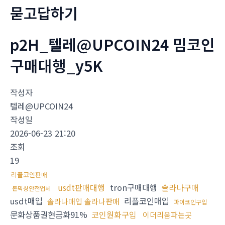
묻고답하기
p2H_텔레@UPCOIN24 밈코인
구매대행_y5K
작성자
텔레@UPCOIN24
작성일
2026-06-23 21:20
조회
19
리플코인판매
usdt판매대행
tron구매대행
솔라나구매
돈믹싱안전업체
usdt매입
리플코인매입
솔라나매입 솔라나판매
파이코인구입
문화상품권현금화91%
코인원화구입
이더리움파는곳