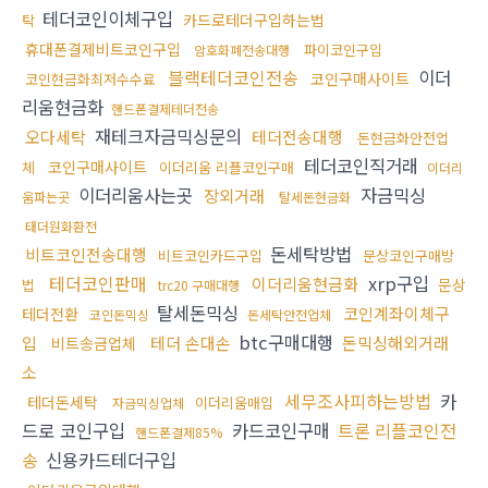
테더코인이체구입
카드로테더구입하는법
탁
휴대폰결제비트코인구입
파이코인구입
암호화폐전송대행
블랙테더코인전송
이더
코인구매사이트
코인현금화최저수수료
리움현금화
핸드폰결제테더전송
재테크자금믹싱문의
오다세탁
테더전송대행
돈현금화안전업
테더코인직거래
코인구매사이트
체
이더리움 리플코인구매
이더리
이더리움사는곳
자금믹싱
장외거래
움파는곳
탈세돈현금화
태더원화환전
돈세탁방법
비트코인전송대행
비트코인카드구입
문상코인구매방
테더코인판매
xrp구입
이더리움현금화
문상
법
trc20 구매대행
탈세돈믹싱
코인계좌이체구
테더전환
코인돈믹싱
돈세탁안전업체
btc구매대행
입
테더 손대손
돈믹싱해외거래
비트송금업체
소
세무조사피하는방법
카
테더돈세탁
이더리움매입
자금믹싱업체
드로 코인구입
카드코인구매
트론 리플코인전
핸드폰결제85%
송
신용카드테더구입