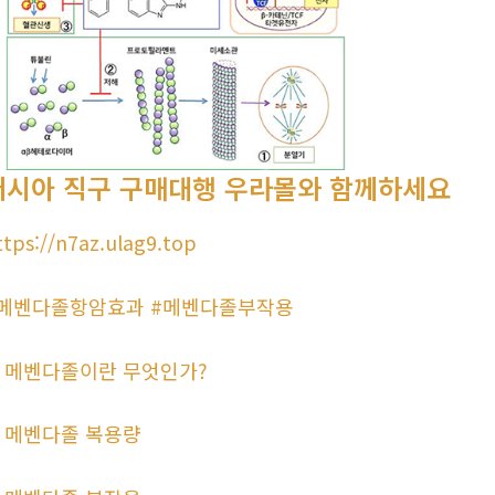
러시아 직구 구매대행 우라몰와 함께하세요
ttps://n7az.ulag9.top
메벤다졸항암효과 #메벤다졸부작용
. 메벤다졸이란 무엇인가?
. 메벤다졸 복용량