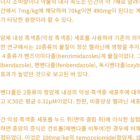
너지 소비량이나 약물의 대사 속도는 인간의 약 7배로 알려져 있
간에서 7mg/kg에 해당하며 70kg이면 490mg이 된다는 
가 타당한 용량이라 할 수 있다.
암제 내성 흑색종(악성 흑색종) 세포를 사용하여 기존의 의
한 연구에서는 10종류의 물질이 정상 멜라닌에 영향을 주지
 4 종류가 벤즈이미다졸(benzimidazoles)계 물질이었다. 
albendazole), 펜벤다졸(fenbendazole), 옥시벤다졸(
효과가 높았던 것으로 보고된 바 있다.
벤다졸은 2종류의 항암제 내성의 악성 흑색종 세포주에 대
고 IC50은 평균 0.32μM이었다. 한편, 비종양성 멜라닌 세포
간 악성 흑색종 세포를 누드 쥐(면역 결핍 쥐)에 이식한 실
하면 종양의 증식은 컨트롤(메벤다졸 비투여)한 경우에 비해 1
정되었다. 이것은 100mg/kg의 temozolomide(항암제,