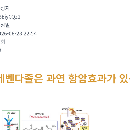
작성자
8EiyCQz2
작성일
026-06-23 22:54
조회
8
메벤다졸은 과연 항암효과가 있