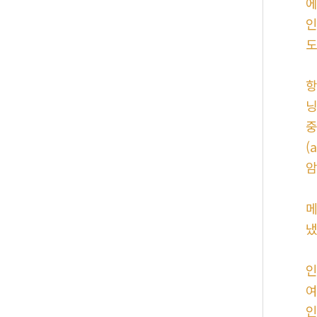
에
인
도
항
닝
중
(
암
메
냈
인
여
인