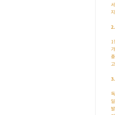
서
지
2
1
가
충
고
3
독
일
발