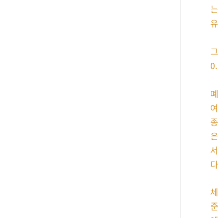
는
유
그
0
폐
여
종
은
서
다
체
준