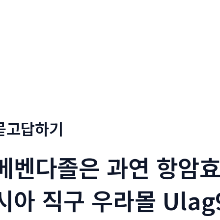
회사소개
메뉴소개
금문
묻고답하기
메벤다졸은 과연 항암효과
시아 직구 우라몰 Ulag9