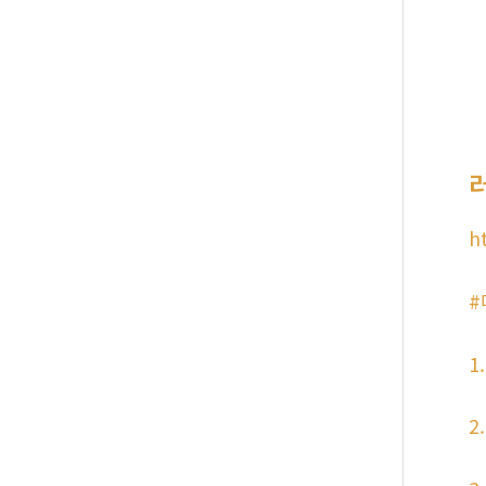
h
#
1
2