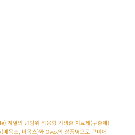
azole) 계열의 광범위 작용형 기생충 치료제(구충제)
ox(베목스, 버목스)와 Ovex의 상품명으로 구미에