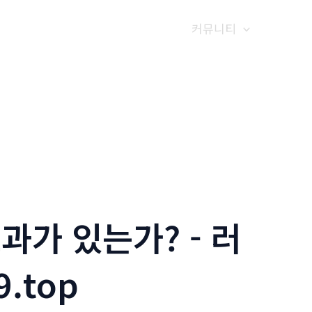
갤러리
전화예약
금문소식
커뮤니티
가 있는가? - 러
.top