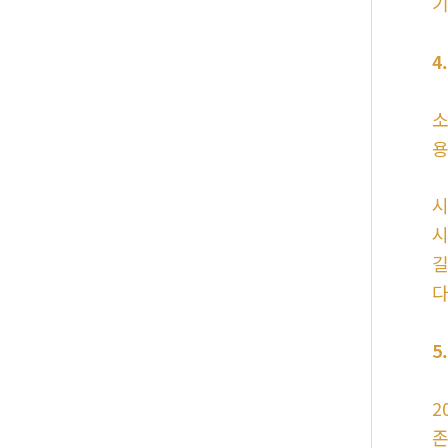
기
4
소
용
시
시
길
다
5
2
존