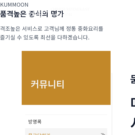
콘
KUMMOON
금문
CHINESE RESTAURANT
품격높은 중식의 명가
텐
KUMMOON
츠
격조높은 서비스로 고객님께 정통 중화요리를
로
즐기실 수 있도록 최선을 다하겠습니다.
건
너
뛰
기
커뮤니티
방명록