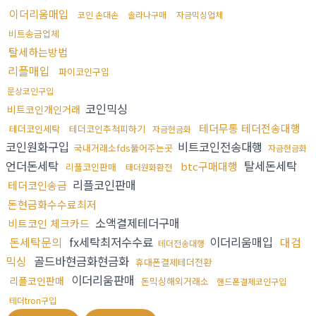
이더리움매입
코인 손대손
솔라나구매
자금믹싱업체
비트송금업체
탈세하는방법
리플매입
파이코인구입
문상코인구입
코인믹싱
비트코인개인거래
테더무통 테더전송대행
테더코인세탁
테더코인추척피하기
자금현금화
코인원화구입
비트코인전송대행
국내거래소fds뚫어주는곳
자금현금화
언더돈세탁
탈세돈세탁
btc구매대행
리플코인판매
태더원화환전
리플코인판매
테더코인송금
돈현금화수수료최저
소액결제테더구매
비트코인 체크카드
돈세탁문의
fx세탁최저수수료
이더리움매입
대검
테더전송대행
믹싱
골드바현금화현금화
휴대폰결제테더전환
이더리움판매
리플코인판매
돈믹싱해외거래소
핸드폰결제코인구입
테더tron구입