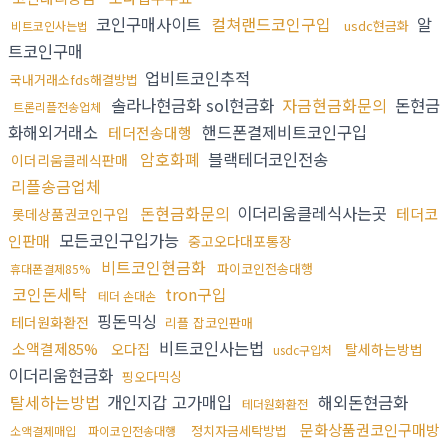
코인구매사이트
컬쳐랜드코인구입
알
usdc현금화
비트코인사는법
트코인구매
업비트코인추적
국내거래소fds해결방법
솔라나현금화 sol현금화
자금현금화문의
돈현금
트론리플전송업체
화해외거래소
핸드폰결제비트코인구입
테더전송대행
암호화폐
블랙테더코인전송
이더리움클레식판매
리플송금업체
돈현금화문의
이더리움클레식사는곳
테더코
롯데상품권코인구입
모든코인구입가능
인판매
중고오다대포통장
비트코인현금화
파이코인전송대행
휴대폰결제85%
코인돈세탁
tron구입
테더 손대손
핑돈믹싱
테더원화환전
리플 잡코인판매
비트코인사는법
소액결제85%
오다집
탈세하는방법
usdc구입처
이더리움현금화
핑오다믹싱
탈세하는방법
개인지갑 고가매입
해외돈현금화
테더원화환전
문화상품권코인구매방
정치자금세탁방법
소액결제매입
파이코인전송대행