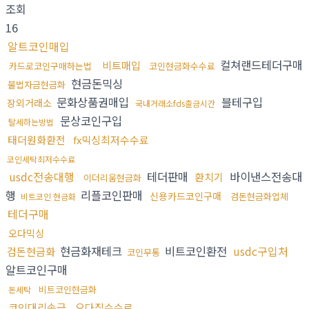
조회
16
알트코인매입
컬쳐랜드테더구매
비트매입
카드로코인구매하는법
코인현금화수수료
현금돈믹싱
불법자금현금화
문화상품권매입
블테구입
장외거래소
국내거래소fds출금시간
문상코인구입
탈세하는방법
태더원화환전
fx믹싱최저수수료
코인세탁최저수수료
usdc전송대행
테더판매
바이낸스전송대
환치기
이더리움현금화
행
리플코인판매
신용카드코인구매
검돈현금화업체
비트코인 현금화
테더구매
오다믹싱
현금화재테크
비트코인환전
usdc구입처
검돈현금화
코인무통
알트코인구매
비트코인현금화
돈세탁
코인대리송금
오다집수수료