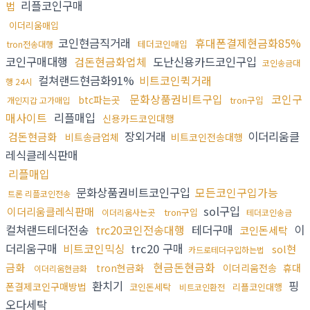
리플코인구매
법
이더리움매입
코인현금직거래
휴대폰결제현금화85%
테더코인매입
tron전송대행
코인구매대행
검돈현금화업체
도난신용카드코인구입
코인송금대
컬쳐랜드현금화91%
비트코인퀵거래
행 24시
문화상품권비트구입
코인구
btc파는곳
tron구입
개인지갑 고가매입
매사이트
리플매입
신용카드코인대행
장외거래
이더리움클
검돈현금화
비트송금업체
비트코인전송대행
레식클레식판매
리플매입
문화상품권비트코인구입
모든코인구입가능
트론 리플코인전송
sol구입
이더리움클레식판매
tron구입
이더리움사는곳
테더코인송금
컬쳐랜드테더전송
trc20코인전송대행
테더구매
이
코인돈세탁
더리움구매
비트코인믹싱
trc20 구매
sol현
카드로테더구입하는법
현금돈현금화
금화
tron현금화
이더리움전송
휴대
이더리움현금화
환치기
핑
폰결제코인구매방법
코인돈세탁
리플코인대행
비트코인환전
오다세탁