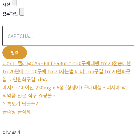
사진
첨부파일
«
z7T_텔레@CASHFILTER365 trc20구매대행 trc20전송대행
trc20판매 trc20구매 trc20사는법 테더tron구입 trc20원화구
입 코인원화구입_d6A
아지트로마이신 250mg x 6정 (항생제) 구매대행 - 러시아 약,
의약품 전문 직구 쇼핑몰
»
목록보기
답글쓰기
글수정
글삭제
이용약관