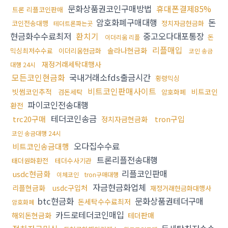
문화상품권코인구매방법
휴대폰결제85%
트론 리플코인판매
암호화폐구매대행
돈
코인전송대행
정치자금현금화
테더트론파는곳
현금화수수료최저
환치기
중고오다대포통장
돈
이더리움 리플
리플매입
솔라나현금화
믹싱최저수수료
이더리움현금화
코인 송금
재정거래세탁대행사
대행 24시
모든코인현금화
국내거래소fds출금시간
횡령믹싱
비트코인판매사이트
빗썸코인추적
비트코인
검돈세탁
암호화폐
파이코인전송대행
환전
테더코인송금
trc20구매
tron구입
정치자금현금화
코인 송금대행 24시
오다집수수료
비트코인송금대행
트론리플전송대행
태더원화환전
테더수사기관
리플코인판매
usdc현금화
이체코인
tron구매대행
자금현금화업체
리플현금화
usdc구입처
재정거래현금화대행사
btc현금화
문화상품권테더구매
돈세탁수수료최저
암호화폐
카드로테더코인매입
해외돈현금화
테더판매