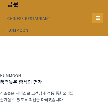
금문
콘
텐
츠
CHINESE RESTAURANT
Mai
로
건
KUMMOON
Men
너
뛰
기
KUMMOON
품격높은 중식의 명가
격조높은 서비스로 고객님께 정통 중화요리를
즐기실 수 있도록 최선을 다하겠습니다.