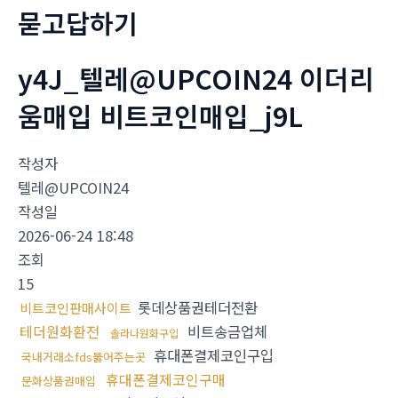
묻고답하기
y4J_텔레@UPCOIN24 이더리
움매입 비트코인매입_j9L
작성자
텔레@UPCOIN24
작성일
2026-06-24 18:48
조회
15
롯데상품권테더전환
비트코인판매사이트
테더원화환전
비트송금업체
솔라나원화구입
휴대폰결제코인구입
국내거래소fds뚫어주는곳
휴대폰결제코인구매
문화상품권매입