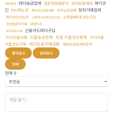
테더송금업체
파이코
검돈현금화문의
테더트론매입
세탁문의
인
btc파는곳
장외거래업체
카지노현금화
파이코인전송대행
파이코인사는곳
소액결제비트코인구입
신용카드비트코인구입
코인현금직거래
대검믹싱
신용카드테더구입
오다집수수료
리플송금업체
트론 리플코인판매
이더리움구매
이더리움
테더트론구매대행
리플코인구매
재테크자금세탁문의
좋아요
0
싫어요
0
인쇄
전체
0