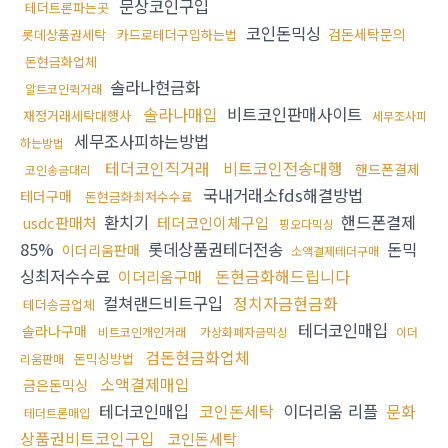
문상코인구입
테더트론파는곳
코인돈믹싱
검돈세탁문의
롯데상품권세탁
카드로테더구입하는법
돈현금화업체
솔라나현금화
알트코인퀵거래
솔라나매입
비트코인판매사이트
재정거래세탁대행사
세무조사피
세무조사피하는방법
하는방법
테더코인직거래
비트코인전송대행
핸드폰결제
코인송금대리
국내거래소fds해결방법
테더구매
돈현금화최저수수료
환치기
핸드폰결제
usdc판매처
테더코인이체구입
핑오다믹싱
85%
롯데상품권테더전송
돈믹
이더리움판매
소액결제테더구매
싱최저수수료
돈현금화해드립니다
이더리움구매
컬쳐랜드비트구입
정치자금현금화
테더송금업체
테더코인매입
솔라나구매
비트코인개인거래
가상화폐자금믹싱
이더
검돈현금화업체
돈믹싱방법
리움판매
소액결제매입
금은돈믹싱
테더코인매입
코인돈세탁
이더리움 리플
문화
테더트론매입
상품권비트코인구입
코인돈세탁