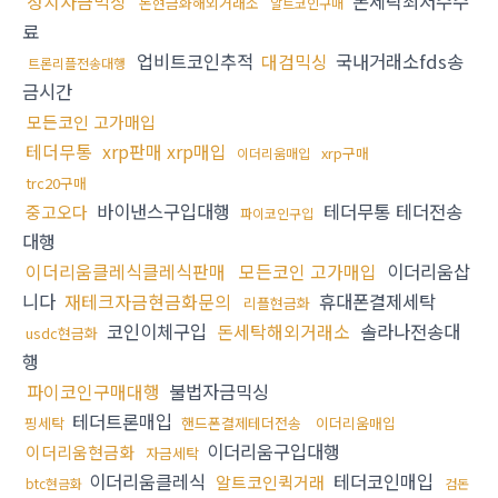
정치자금믹싱
돈세탁최저수수
돈현금화해외거래소
알트코인구매
료
업비트코인추적
대검믹싱
국내거래소fds송
트론리플전송대행
금시간
모든코인 고가매입
테더무통
xrp판매 xrp매입
xrp구매
이더리움매입
trc20구매
바이낸스구입대행
테더무통 테더전송
중고오다
파이코인구입
대행
이더리움클레식클레식판매
모든코인 고가매입
이더리움삽
니다
재테크자금현금화문의
휴대폰결제세탁
리플현금화
코인이체구입
돈세탁해외거래소
솔라나전송대
usdc현금화
행
파이코인구매대행
불법자금믹싱
테더트론매입
핑세탁
핸드폰결제테더전송
이더리움매입
이더리움구입대행
이더리움현금화
자금세탁
이더리움클레식
테더코인매입
알트코인퀵거래
btc현금화
검돈