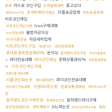
카드로 코인구입
중고오다
소액결제세탁
판매
리플송금업체
돈세탁해외거래소
비트송금업체
테더tron구입
비트코인매입
tron구매대행
비트코인개인거래
불법자금믹싱
tron전송대행
자금세탁업체
이더리움전송
비트코인카드구입
금은돈현금화
대검믹싱
휴대폰결제현금화85%
돈믹싱
컬쳐랜드코인구입
이더리움클레
테더전송대행
테더코인매입
문화상품권91%
자금현금화업
식
비트코인개인거래
체
트론리플 전송대행
리플코인파는곳
파이코인전송대행
태더원화환전
빗썸fds푸는법
문화상품권매입
테더tron구
바이낸스전송대행
입
컬쳐랜드코인구매방법
컬쳐랜드테더구매
탈세하는방법
btc파는곳
세탁재테크
문상현금화91%
재정
코인믹싱최저수수료