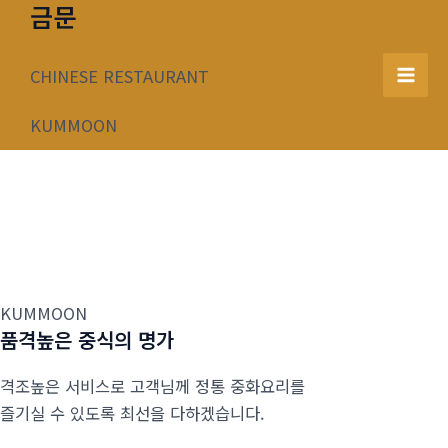
금문
콘
텐
츠
CHINESE RESTAURANT
Mai
로
건
KUMMOON
Men
너
뛰
기
KUMMOON
품격높은 중식의 명가
격조높은 서비스로 고객님께 정통 중화요리를
즐기실 수 있도록 최선을 다하겠습니다.