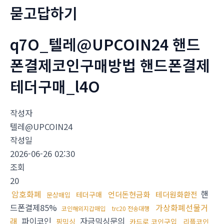
묻고답하기
q7O_텔레@UPCOIN24 핸드
폰결제코인구매방법 핸드폰결제
테더구매_l4O
작성자
텔레@UPCOIN24
작성일
2026-06-26 02:30
조회
20
암호화폐
핸
언더돈현금화
테더원화환전
테더구매
문상매입
드폰결제85%
가상화폐선물거
코인해외지갑매입
trc20 전송대행
래
파이코인
자금믹싱문의
핑믹싱
카드로 코인구입
리플코인