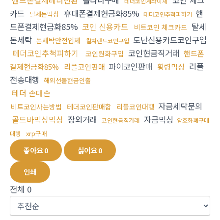
핸드폰결제테더전환
솔라나구매
코인 체크
테더코인계좌이체
카드
휴대폰결제현금화85%
핸
탈세돈믹싱
테더코인추척피하기
드폰결제현금화85%
코인 신용카드
탈세
비트코인 체크카드
돈세탁
도난신용카드코인구입
돈세탁안전업체
컬쳐랜드코인구입
테더코인추척피하기
코인현금직거래
핸드폰
코인원화구입
파이코인판매
리플
결제현금화85%
리플코인판매
횡령믹싱
전송대행
해외선물현금인출
테더 손대손
자금세탁문의
비트코인사는방법
테더코인판매함
리플코인대행
골드바믹싱믹싱
장외거래
자금믹싱
코인현금직거래
암호화폐구매
xrp구매
대행
좋아요
0
싫어요
0
인쇄
전체
0