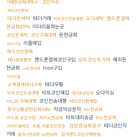
코인믹싱
거래현금화대행사
테더코인판매
테더돈세탁
테더거래
오다세탁
핸드폰결제
비트코인전송대행
현금화85%
이더리움파는곳
돈현금화
코인돈세탁
코인구매대행
리플매입
tron구입
파이코인판매
핸드폰결제코인구입
알트코인퀵거래
해외돈
태더원화환전
현금화
tron구입
usdc현금화
이더리움
테더무통
소액결제테더구매
비트코인매입
오다믹싱
비트코인송금대행
테더송금업체
코인전송대행
trc20 구매대행
테더코인판매함
자금믹싱문의
롯데상품권현금화94%
btc현금화
비트대리송금
btc현금화
카드로 코인구입
카지노현금화
검돈현금화문의
테더코인직
트론 리플코인전송
이더리움매입
거래
컬쳐랜드코인구매방법
솔라나현금화 sol현금화