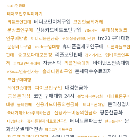
usdc현금화
테더코인추척피하기
테더코인이체구입
코인현금직거래
리플코인판매
신용카드비트코인구입
문상코인구매
롯데상품권코
검돈세탁
trc20 구매대행
인구매방법
이더리움현금화
롯데상품권테더전환
휴대폰결제코인구매
문상비트구입
usdc구입대행
트론리플코인
리플코인판매
중고오다대포통장
판매
업비트코인추
장외거래소
자금세탁
바이낸스전송대행
리플전송대행
적
파이코인전송대행
돈세탁수수료최저
솔라나원화구입
카드코인충전가능
코인구매대행
파이코인구입
대검현금화
테더전송대행
금은돈믹싱
코인 구매대행 24시
테더트론구매
불법자금현금화
돈믹싱업체
신용카드미동의현금화
대행
블테판매
테더트론매입
핑돈현금화
신용카드미동의현금화
국내거래소fds우회하는법
테더트론파는곳
문
휴대폰결제비트코인구입
대검현금화
현금돈세탁
화상품권테더전송
비트코인카드구입