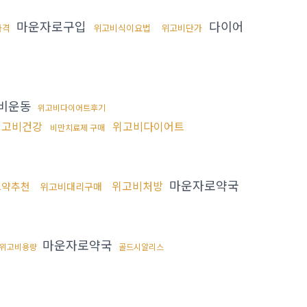
마운자로구입
다이어
가격
위고비식이요법
위고비단가
비운동
위고비다이어트후기
위고비건강
위고비다이어트
비만치료제 구매
마운자로약국
위고비처방
트약추천
위고비대리구매
마운자로약국
위고비용량
골드시알리스