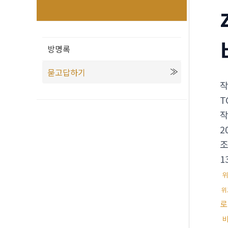
방명록
묻고답하기
T
2
1
위
위
로