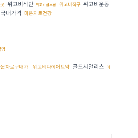
위고비식단
위고비운동
위고비직구
는곳
위고비심부름
로국내가격
마운자로건강
혈압
골드시알리스
마운자로구매가
위고비다이어트약
마