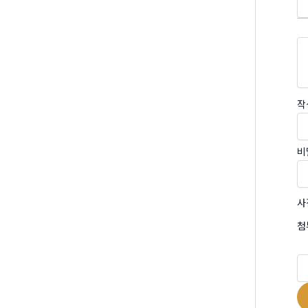
작
비
사
첨