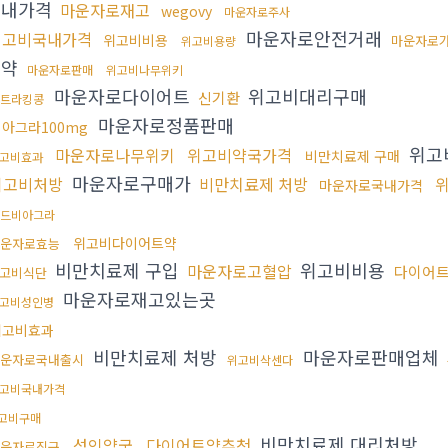
국내가격
마운자로재고
wegovy
마운자로주사
마운자로안전거래
위고비국내가격
위고비비용
마운자로
위고비용량
트약
마운자로판매
위고비나무위키
마운자로다이어트
위고비대리구매
신기환
트라킹콩
마운자로정품판매
아그라100mg
위고
마운자로나무위키
위고비약국가격
비만치료제 구매
고비효과
마운자로구매가
위고비처방
비만치료제 처방
마운자로국내가격
드비아그라
위고비다이어트약
운자로효능
비만치료제 구입
위고비비용
마운자로고혈압
다이어
고비식단
마운자로재고있는곳
고비성인병
위고비효과
비만치료제 처방
마운자로판매업체
운자로국내출시
위고비삭센다
고비국내가격
고비구매
비만치료제 대리처방
성인약국
다이어트약추천
운자로직구