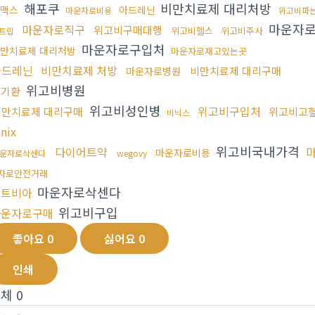
해포쿠
비만치료제 대리처방
맥스
아드레닌
마운자로비용
위고비파
마운자
마운자로직구
위고비구매대행
위고비헬스
위고비주사
트립
마운자로구입처
만치료제 대리처방
마운자로재고있는곳
아드레닌
비만치료제 처방
비만치료제 대리구매
마운자로병원
위고비병원
신기환
위고비성인병
위고비구입처
비만치료제 대리구매
위고비고
비닉스
inix
위고비국내가격
다이어트약
마운자로비용
운자로삭센다
wegovy
자로안전거래
마운자로삭센다
레트비아
위고비구입
마운자로구매
좋아요
0
싫어요
0
인쇄
전체
0