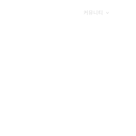
갤러리
전화예약
금문소식
커뮤니티