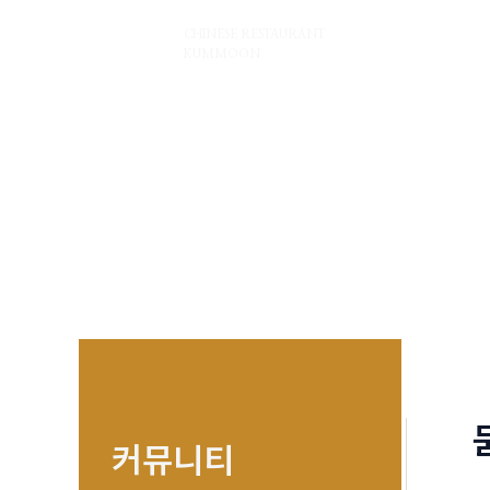
콘
금문
CHINESE RESTAURANT
텐
KUMMOON
츠
로
건
너
뛰
기
커뮤니티