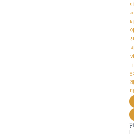
비
센
비
v
마
운