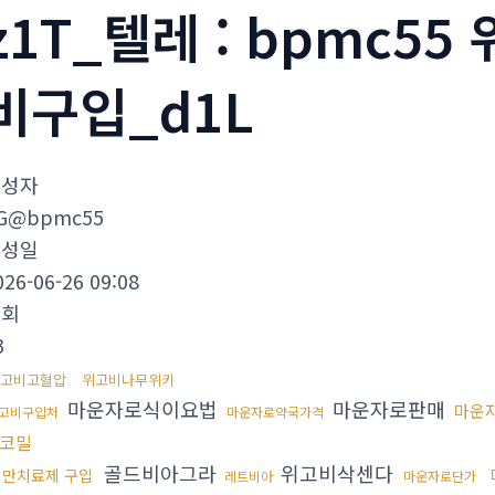
z1T_텔레 : bpmc5
비구입_d1L
작성자
G@bpmc55
작성일
026-06-26 09:08
조회
3
고비고혈압
위고비나무위키
마운자로식이요법
마운자로판매
마운
고비구입처
마운자로약국가격
코밀
골드비아그라
위고비삭센다
비만치료제 구입
레트비아
마운자로단가