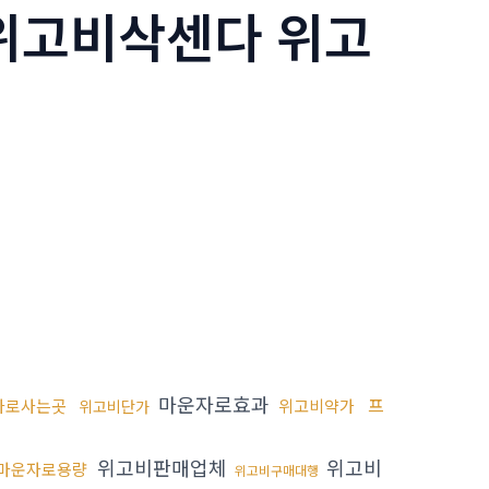
5 위고비삭센다 위고
마운자로효과
프
자로사는곳
위고비약가
위고비단가
위고비판매업체
위고비
마운자로용량
위고비구매대행