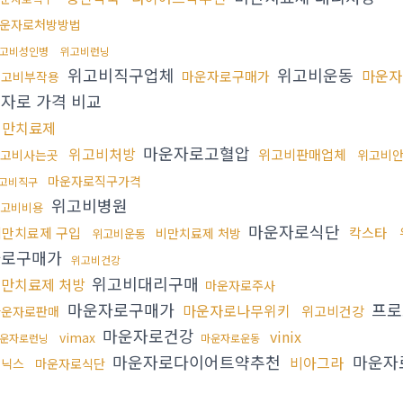
운자로처방방법
고비성인병
위고비런닝
위고비직구업체
위고비운동
마운자
마운자로구매가
위고비부작용
자로 가격 비교
비만치료제
마운자로고혈압
위고비처방
위고비판매업체
고비사는곳
위고비
마운자로직구가격
고비직구
위고비병원
고비비용
마운자로식단
비만치료제 구입
칵스타
비만치료제 처방
위고비운동
자로구매가
위고비건강
위고비대리구매
만치료제 처방
마운자로주사
마운자로구매가
프로
마운자로나무위키
위고비건강
마운자로판매
마운자로건강
vinix
vimax
운자로런닝
마운자로운동
마운자로다이어트약추천
마운자
비아그라
비닉스
마운자로식단