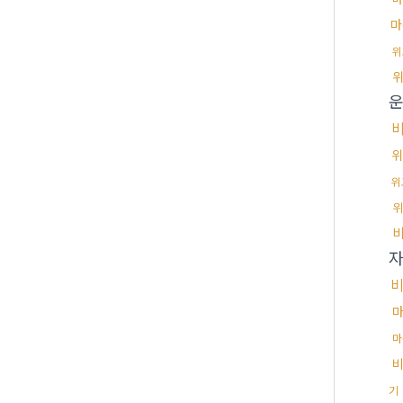
마
위
운
위
위
위
비
마
기