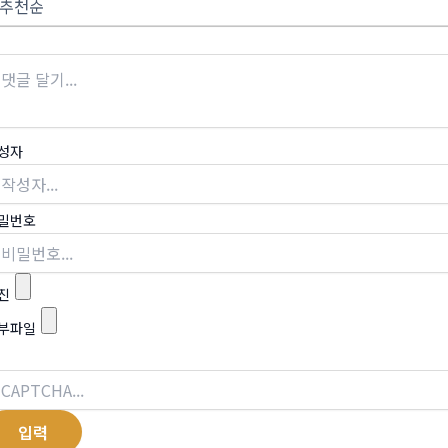
성자
밀번호
진
부파일