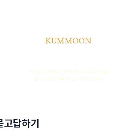
회사소개
메뉴소개
금문
KUMMOON
품격높은 중식의 명가
격조높은 서비스로 고객님께 정통 중화요리를
즐기실 수 있도록 최선을 다하겠습니다.
묻고답하기