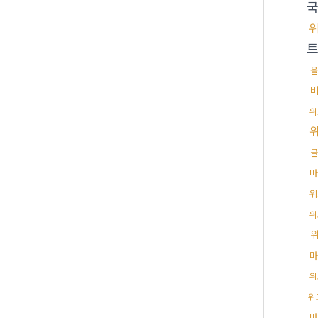
울
비
위
골
마
위
위
마
위
위
마