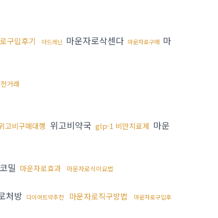
마운자로삭센다
마
로구입후기
아드레닌
마운자로구매
안전거래
위고비약국
마운
위고비구매대행
glp-1 비만치료제
코밀
마운자로효과
마운자로식이요법
로처방
마운자로직구방법
다이어트약추천
마운자로구입후