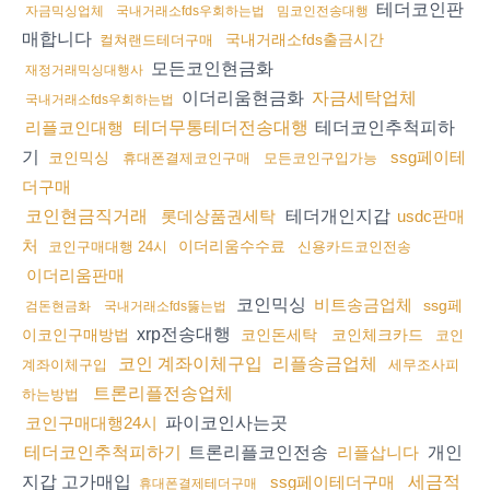
테더코인판
자금믹싱업체
국내거래소fds우회하는법
밈코인전송대행
매합니다
국내거래소fds출금시간
컬쳐랜드테더구매
모든코인현금화
재정거래믹싱대행사
이더리움현금화
자금세탁업체
국내거래소fds우회하는법
테더코인추척피하
리플코인대행
테더무통테더전송대행
기
ssg페이테
코인믹싱
휴대폰결제코인구매
모든코인구입가능
더구매
테더개인지갑
코인현금직거래
롯데상품권세탁
usdc판매
처
이더리움수수료
코인구매대행 24시
신용카드코인전송
이더리움판매
코인믹싱
비트송금업체
ssg페
검돈현금화
국내거래소fds뚫는법
xrp전송대행
이코인구매방법
코인돈세탁
코인체크카드
코인
코인 계좌이체구입
리플송금업체
계좌이체구입
세무조사피
트론리플전송업체
하는방법
파이코인사는곳
코인구매대행24시
트론리플코인전송
개인
테더코인추척피하기
리플삽니다
지갑 고가매입
ssg페이테더구매
세금적
휴대폰결제테더구매