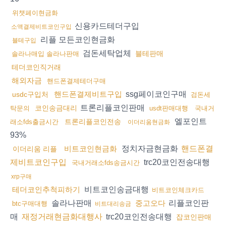
위챗페이현금화
신용카드테더구입
소액결제비트코인구입
리플 모든코인현금화
블테구입
검돈세탁업체
블테판매
솔라나매입 솔라나판매
테더코인직거래
해외자금
핸드폰결제테더구매
ssg페이코인구매
핸드폰결제비트구입
usdc구입처
검돈세
트론리플코인판매
코인송금대리
탁문의
usdt판매대행
국내거
엘포인트
트론리플코인전송
래소fds출금시간
이더리움현금화
93%
정치자금현금화
비트코인현금화
핸드폰결
이더리움 리플
trc20코인전송대행
제비트코인구입
국내거래소fds송금시간
xrp구매
비트코인송금대행
테더코인추척피하기
비트코인체크카드
솔라나판매
리플코인판
중고오다
btc구매대행
비트대리송금
매
trc20코인전송대행
재정거래현금화대행사
잡코인판매