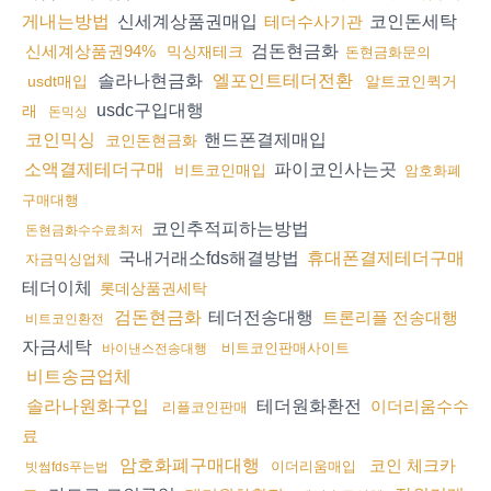
신세계상품권매입
코인돈세탁
게내는방법
테더수사기관
검돈현금화
신세계상품권94%
믹싱재테크
돈현금화문의
솔라나현금화
엘포인트테더전환
usdt매입
알트코인퀵거
usdc구입대행
래
돈믹싱
핸드폰결제매입
코인믹싱
코인돈현금화
파이코인사는곳
소액결제테더구매
비트코인매입
암호화폐
구매대행
코인추적피하는방법
돈현금화수수료최저
국내거래소fds해결방법
휴대폰결제테더구매
자금믹싱업체
테더이체
롯데상품권세탁
테더전송대행
검돈현금화
트론리플 전송대행
비트코인환전
자금세탁
비트코인판매사이트
바이낸스전송대행
비트송금업체
테더원화환전
솔라나원화구입
이더리움수수
리플코인판매
료
암호화폐구매대행
코인 체크카
이더리움매입
빗썸fds푸는법