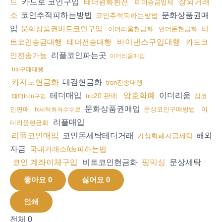
카드로 코인구입
드
태더원화환전
장외거래
테더송금업체
코인추적피하는방법
문화상품권매
소
코인추적피하는방법
입
문화상품권비트코인구입
비
이더리움현금화
언더돈현금화
트코인송금대행
테더전송대행
바이낸스구입대행
카드코
리플코인파는곳
인전송가능
이더리움매입
btc구매대행
대검현금화
카지노현금화
tron전송대행
테더매입
이더리움
암호화폐
trc20 판매
잡코
테더tron구입
문화상품권매입
인판매
문상코인구매방법
이
fx세탁최저수수료
리플매입
더리움현금화
코인돈세탁테더거래
해외
리플코인매입
가상화폐자금세탁
자금
국내거래소fds피하는법
비트코인현금화
문상세탁
코인 계좌이체구입
핑믹싱
좋아요
0
싫어요
0
인쇄
전체
0