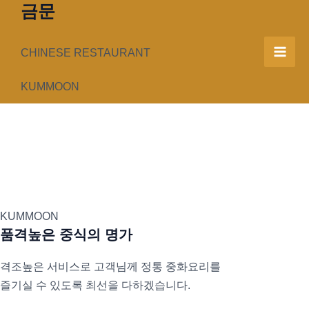
금문
콘
텐
츠
CHINESE RESTAURANT
Mai
로
건
KUMMOON
Men
너
뛰
기
KUMMOON
품격높은 중식의 명가
격조높은 서비스로 고객님께 정통 중화요리를
즐기실 수 있도록 최선을 다하겠습니다.