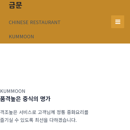
금문
콘
텐
츠
CHINESE RESTAURANT
Mai
로
건
KUMMOON
Men
너
뛰
기
KUMMOON
품격높은 중식의 명가
격조높은 서비스로 고객님께 정통 중화요리를
즐기실 수 있도록 최선을 다하겠습니다.