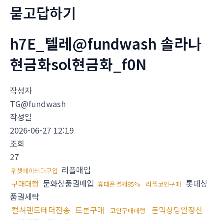
묻고답하기
h7E_텔레@fundwash 솔라나
현금화sol현금화_f0N
작성자
TG@fundwash
작성일
2026-06-27 12:19
조회
27
리플매입
위쳇페이테더구입
문화상품권매입
롯데상
구매대행
휴대폰결제85%
리플코인구매
품권세탁
컬쳐랜드테더전송
트론구매
돈믹싱당일정산
코인구매대행