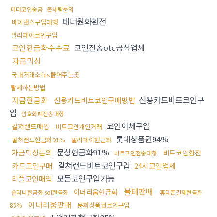
테더코인송금
돈세탁문의
태더원화환전
바이낸스구입대행
알리페이코인구입
코인현금화수수료
코인전송otc공식업체
자금믹싱
국내거래소fds뚫어주는곳
탈세하는방법
자금현금화
신용카드비트코인구
신용카드비트코인구매방법
입
암호화폐전송대행
코인이체구입
컬쳐랜드매입
비트코인개인거래
롯데상품권94%
컬쳐랜드현금화91%
알리페이현금화
문상현금화91%
자금믹싱문의
비트코인환전
비트코인전송대행
컬쳐랜드비트코인구입
카드코인구매
24시코인업체
모든코인구입가능
리플코인매입
블테판매
이더리움현금화
솔라나현금화 sol현금화
휴대폰결제현금화
이더리움판매
문화상품권코인구입
85%