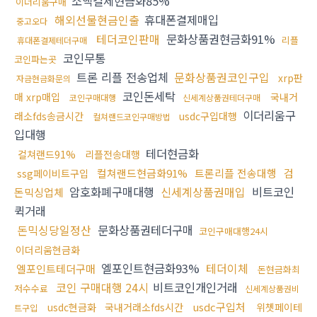
소액결제현금화85%
이더리움구매
해외선물현금인출
휴대폰결제매입
중고오다
테더코인판매
문화상품권현금화91%
리플
휴대폰결제테더구매
코인무통
코인파는곳
트론 리플 전송업체
문화상품권코인구입
xrp판
자금현금화문의
코인돈세탁
매 xrp매입
국내거
코인구매대행
신세계상품권테더구매
이더리움구
래소fds송금시간
usdc구입대행
컬쳐랜드코인구매방법
입대행
테더현금화
컬쳐랜드91%
리플전송대행
컬쳐랜드현금화91%
트론리플 전송대행
검
ssg페이비트구입
암호화폐구매대행
신세계상품권매입
비트코인
돈믹싱업체
퀵거래
돈믹싱당일정산
문화상품권테더구매
코인구매대행24시
이더리움현금화
엘포인트현금화93%
테더이체
엘포인트테더구매
돈현금화최
코인 구매대행 24시
비트코인개인거래
저수수료
신세계상품권비
usdc구입처
usdc현금화
국내거래소fds시간
위쳇페이테
트구입