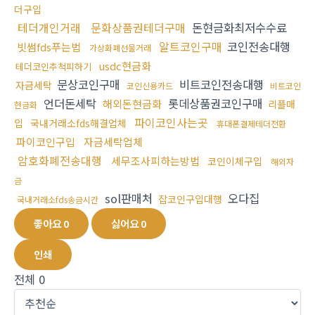
더구입
테더개인거래
문화상품권테더구매
돈현금화최저수수료
알트코인구매
코인전송대행
빗썸fds푸는법
가상화폐선물거래
usdc현금화
테더코인추척피하기
문상코인구매
비트코인전송대행
자금세탁
코인신용카드
비트코인
언더돈세탁
롯데상품권코인구매
해외돈현금화
리플매
현금화
파이코인사는곳
입
국내거래소fds해결업체
휴대폰결제테더전환
파이코인구입
자금세탁업체
암호화폐전송대행
세무조사피하는방법
코인이체구입
해외자
금
sol판매처
오다집
잡코인구입대행
국내거래소fds송금시간
좋아요
0
싫어요
0
인쇄
전체
0