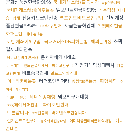
문화상품권현금화91%
국내거래소fds출금시간
xrp전송대행
엘포인트현금화93%
국내거래소fds뚫어주는곳
검돈믹싱
테더
신용카드코인전송
엘포인트비트코인구입
신세계상
송금업체
품권현금화94%
자금현금화업체
usdc구입처
위챗페이현금
화하는법
테더 손대손
소액
코인 계좌이체구입
국내거래소fds피하는법
해외돈믹싱
결제테더전송
돈세탁해외거래소
테더코인비대면거래
재정거래믹싱대행사
비트매입
핸드폰결제세탁
파이코인구입
리플
비트송금업체
알트코인퀵거래
코인판매
테더코인직거래
횡령세탁
이더리움파는곳
빗썸fds푸는법
정
치자금세탁방법
테더전송대행
밈코인구매대행
비트대리송금
파이코인판매
ssg페이테더전송
트론삽니다
바이낸스코인삽니다
btc현금화
테더
컬쳐랜드코인구매
이더리움클레식클레식매입
암호화폐전송대행
손대손