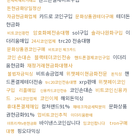
돈세탁해외거래소
돈현금화당일정산
카드로 코인구입
테더돈
자금현금화업체
문화상품권테더구매
현금화
암호화폐전송대행
sol구입
솔라나원화구입
이
비트코인환전
더리움매입
trc20 전송대행
24시코인업체
문화상품권코인구매
비트코인 체크카드
코인 손대손
블랙테더코인전송
이더리
핸드폰결제코인구입
움현금화
재정거래현금화대행사
비트송금업체
위챗페이현금화전문
핸
불법자금믹싱
돈믹싱
드폰결제테더전송
xrp판매
위챗페이코인
trc20코인전송대행
구입
코인손대손
비트코인신용카
리플매입
신용카드코인전송
드
코인이체
해외돈믹싱
24시코인업체
휴대폰결제매입
컬쳐랜드91%
문화상품
재테크자금세탁문의
권현금화91%
업비트코인추적
이더리움판매
바이낸스코인삽니다
tron구매
밈코인팝니다
아프리카tv돈현금화
핑오다믹싱
대행