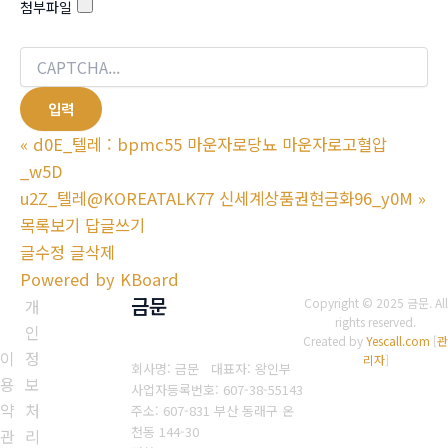
첨부파일
«
d0E_텔레 : bpmc55 마운자로당뇨 마운자로고혈압
_w5D
u2Z_텔레@KOREATALK77 신세계상품권현금화96_y0M
»
목록보기
답글쓰기
글수정
글삭제
Powered by KBoard
금문
개
Copyright © 2025 금문. All
rights reserved.
인
Created by
Yescall.com
[
관
이
정
리자
]
회사명: 금문 대표자: 왕인부
용
보
사업자등록번호: 607-38-55143
약
처
주소: 607-831 부산 동래구 온
천동 144-30
관
리