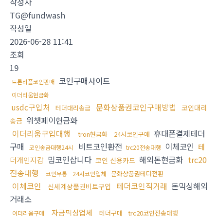
작성자
TG@fundwash
작성일
2026-06-28 11:41
조회
19
코인구매사이트
트론리플코인판매
이더리움현금화
usdc구입처
문화상품권코인구매방법
코인대리
테더대리송금
위챗페이현금화
송금
이더리움구입대행
휴대폰결제테더
tron현금화
24시코인구매
구매
비트코인환전
이체코인
테
코인송금대행24시
trc20전송대행
밈코인삽니다
해외돈현금화
trc20
더개인지갑
코인 신용카드
전송대행
문화상품권테더전환
코인무통
24시코인업체
이체코인
테더코인직거래
돈믹싱해외
신세계상품권비트구입
거래소
자금믹싱업체
테더구매
trc20코인전송대행
이더리움구매