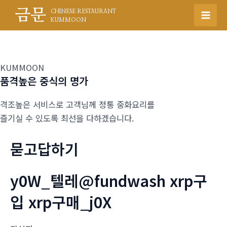
콘
금문
CHINESE RESTAURANT
텐
Mai
KUMMOON
츠
Men
로
건
KUMMOON
너
품격높은 중식의 명가
뛰
기
격조높은 서비스로 고객님께 정통 중화요리를
즐기실 수 있도록 최선을 다하겠습니다.
묻고답하기
y0W_텔레@fundwash xrp구
입 xrp구매_j0X