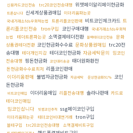
위챗페이알리페이현금화
trc20코인전송대행
신용카드코인전송
신세계상품권매입
이더리움파는곳
트론삽니다
비트코인체크카드
트
트론리플코인판매
국내거래소fds우회하는법
론리플코인전송
tron구입
코인구매대행
국내거래소fds우회하
소액결제테더전환
테더트론파는곳
문화
는법
블랙테더코인전송
코인현금화수수료
문화상품권매입
trc20전
상품권테더전환
송대행
테더코인현금화
자금세탁문의
테더개인지갑
밈코인
핑돈현금화
태더원화환전
전송대행
코인대리송금
리플코인판매
돈현금화수수료최저
이더리움판매
불법자금현금화
코인
자금세탁
문상현금화91%
돈현금화
이더리움매입
솔라나판매
리플전송대행
카드로
비트코인매입
테더코인매입
밈코인삽니다
ssg페이코인구입
빗썸코인추적
tron구입
이더리움파는곳
테더코인비대면거래
블테구입
trc20코인전송대행
소액결제비트구입
핸드폰결제비트구입