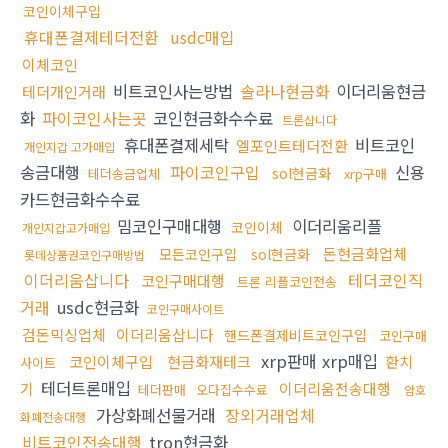
코인이체구입
휴대폰결제테더전환
usdc매입
이체코인
비트코인사는방법
솔라나현금화
이더리움현금
테더개인거래
화
파이코인사는곳
코인현금화수수료
트론삽니다
휴대폰결제세탁
비트코인
엘포인트테더전환
개인지갑 고가매입
송금대행
파이코인구입
신용
sol현금화
테더송금업체
xrp구매
카드현금화수수료
밈코인구매대행
이더리움리플
코인이체
개인지갑고가매입
돈현금화업체
모든코인구입
sol현금화
롯데상품권코인구매방법
이더리움삽니다
테더코인직
코인구매대행
트론 리플코인전송
거래
usdc현금화
코인구매사이트
검돈믹싱업체
이더리움삽니다
핸드폰결제비트코인구입
코인구매
xrp판매 xrp매입
코인이체구입
현금화재테크
환치
사이트
테더트론매입
기
이더리움전송대행
테더판매
오다집수수료
암호
가상화폐선물거래
장외거래업체
화폐전송대행
비트코인전송대행
tron현금화