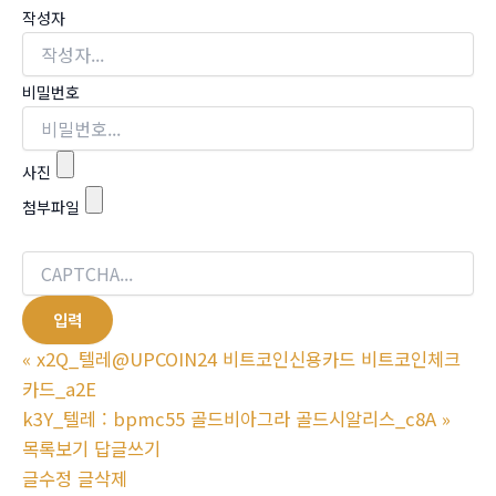
작성자
비밀번호
사진
첨부파일
«
x2Q_텔레@UPCOIN24 비트코인신용카드 비트코인체크
카드_a2E
k3Y_텔레 : bpmc55 골드비아그라 골드시알리스_c8A
»
목록보기
답글쓰기
글수정
글삭제