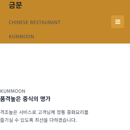
금문
콘
텐
츠
CHINESE RESTAURANT
Mai
로
건
KUMMOON
Men
너
뛰
기
KUMMOON
품격높은 중식의 명가
격조높은 서비스로 고객님께 정통 중화요리를
즐기실 수 있도록 최선을 다하겠습니다.