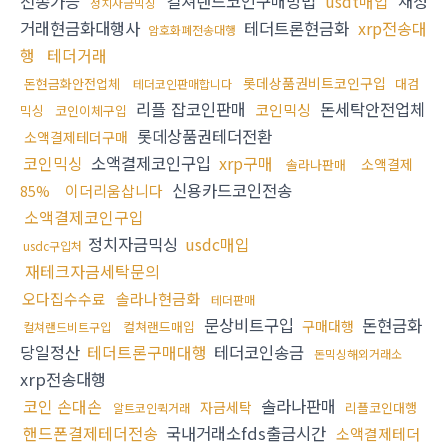
전송가능
컬쳐랜드코인구매방법
usdt매입
재정
정치자금믹싱
거래현금화대행사
테더트론현금화
xrp전송대
암호화폐전송대행
행
테더거래
롯데상품권비트코인구입
돈현금화안전업체
대검
테더코인판매합니다
리플 잡코인판매
돈세탁안전업체
코인믹싱
믹싱
코인이체구입
롯데상품권테더전환
소액결제테더구매
코인믹싱
소액결제코인구입
xrp구매
소액결제
솔라나판매
신용카드코인전송
이더리움삽니다
85%
소액결제코인구입
정치자금믹싱
usdc매입
usdc구입처
재테크자금세탁문의
오다집수수료
솔라나현금화
테더판매
문상비트구입
돈현금화
구매대행
컬쳐랜드매입
컬쳐랜드비트구입
당일정산
테더트론구매대행
테더코인송금
돈믹싱해외거래소
xrp전송대행
코인 손대손
솔라나판매
자금세탁
리플코인대행
알트코인퀵거래
핸드폰결제테더전송
국내거래소fds출금시간
소액결제테더