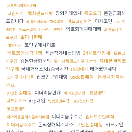
세무조사피하는방법
장외거래업체
중고오다
돈현금화해
코인믹싱
컬쳐랜드세탁
드립니다
이체코인
비트코인환전
국내거래소fds해결업체
usdc전
암호화폐구매대행
소액결제비
핸드폰결제비트구입
송대행
돈믹싱
솔라나판매
트구입
코인구매사이트
해외자금
비트코인송금대행
세금적게내는방법
24시코인업체
모든코
검돈현금화문의
휴대폰결제코
인구입
롯데상품권코인구매방법
인구매
국내거래소fds송금시간
테더코인세탁
sol판매처
잡코인구입대행
usdc판매처
돈세탁최저수
코인구매사이트
수료
xrp전송대행
이더리움판매
횡령세탁
파이코인구입
xrp매입
세탁재테크
빗썸코인추적
xrp전송대행
코인돈세탁
이더리움수수료
업비트코인추적
이더리움클레식클레식매입
돈믹싱해외거래소
코인전송대행
카드코인
이더리움수수료