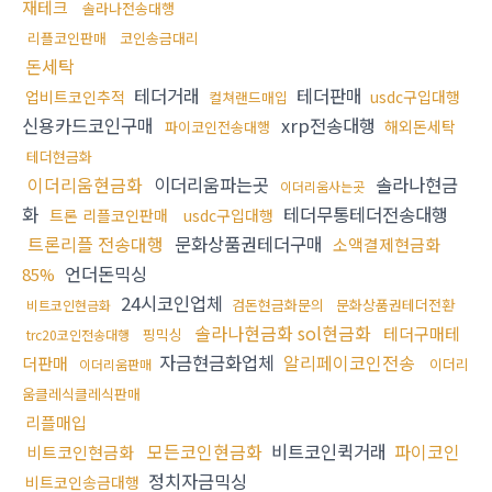
재테크
솔라나전송대행
리플코인판매
코인송금대리
돈세탁
테더거래
테더판매
업비트코인추적
usdc구입대행
컬쳐랜드매입
신용카드코인구매
xrp전송대행
해외돈세탁
파이코인전송대행
테더현금화
이더리움현금화
이더리움파는곳
솔라나현금
이더리움사는곳
화
테더무통테더전송대행
트론 리플코인판매
usdc구입대행
트론리플 전송대행
문화상품권테더구매
소액결제현금화
언더돈믹싱
85%
24시코인업체
검돈현금화문의
문화상품권테더전환
비트코인현금화
솔라나현금화 sol현금화
테더구매테
핑믹싱
trc20코인전송대행
자금현금화업체
알리페이코인전송
더판매
이더리
이더리움판매
움클레식클레식판매
리플매입
모든코인현금화
비트코인퀵거래
파이코인
비트코인현금화
정치자금믹싱
비트코인송금대행