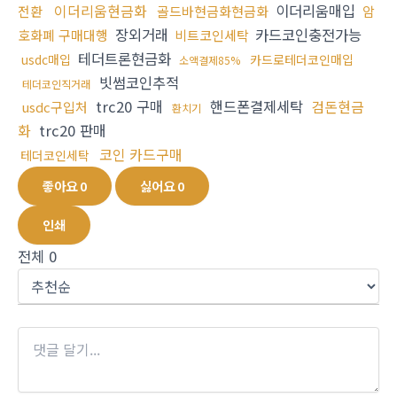
이더리움현금화
이더리움매입
전환
골드바현금화현금화
암
장외거래
카드코인충전가능
호화폐 구매대행
비트코인세탁
테더트론현금화
usdc매입
카드로테더코인매입
소액결제85%
빗썸코인추적
테더코인직거래
trc20 구매
핸드폰결제세탁
검돈현금
usdc구입처
환치기
화
trc20 판매
코인 카드구매
테더코인세탁
좋아요
0
싫어요
0
인쇄
전체
0