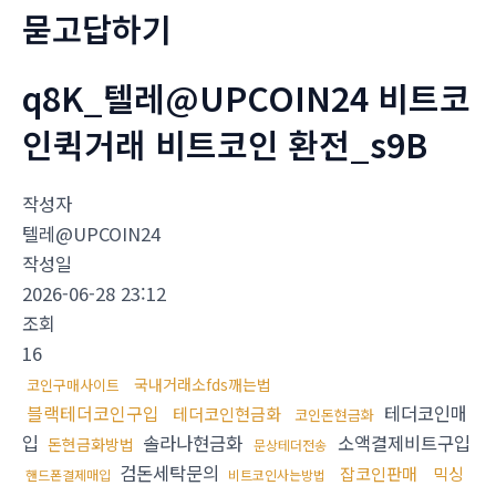
묻고답하기
q8K_텔레@UPCOIN24 비트코
인퀵거래 비트코인 환전_s9B
작성자
텔레@UPCOIN24
작성일
2026-06-28 23:12
조회
16
국내거래소fds깨는법
코인구매사이트
블랙테더코인구입
테더코인매
테더코인현금화
코인돈현금화
입
솔라나현금화
소액결제비트구입
돈현금화방법
문상테더전송
검돈세탁문의
잡코인판매
믹싱
핸드폰결제매입
비트코인사는방법