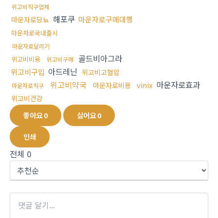
위고비직구업체
해포쿠
마운자로구매대행
마운자로당뇨
마운자로국내출시
마운자로달리기
골드비아그라
위고비비용
위고비구매
아드레닌
위고비구입
위고비고혈압
위고비약국
마운자로효과
vinix
마운자로비용
마운자로직구
위고비건강
좋아요
0
싫어요
0
인쇄
전체
0