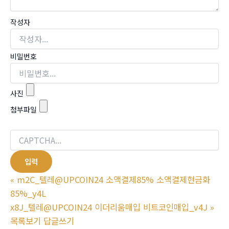
작성자
비밀번호
사진
첨부파일
«
m2C_텔레@UPCOIN24 소액결제85% 소액결제현금화
85%_y4L
x8J_텔레@UPCOIN24 이더리움매입 비트코인매입_v4J
»
목록보기
답글쓰기