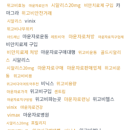
시알리스20mg
카
비만치료제 구입
위고비효능
마운자로단가
마그라
위고비안전거래
vinix
시알리스
위고비나무위키
마운자로운동
마운자로처방
레트비아
아드레닌
마운자로직구업체
비만치료제 구입
비만치료제 처방
마운자로구매대행
골드시알리
위고비운동
시알리스
스
마운자로구매
마운자로판매업체
시알리스20mg
위고비운
동
위고비비용
비닉스
위고비용량
위고비다이어트약추천
위고비구입
센트립
마운자로가격
위고비파는곳
마운자로런닝
위고비헬스
마운자로직구방법
vinix
마운자로건강
vimax
마운자로병원
프릴리지
시알리스20mg