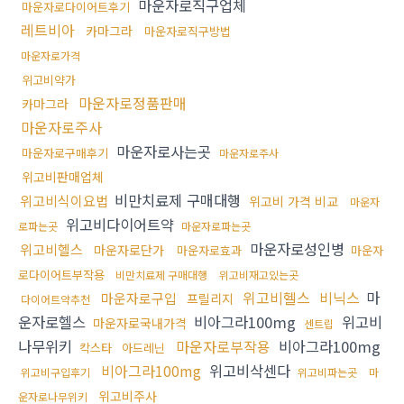
마운자로직구업체
마운자로다이어트후기
레트비아
카마그라
마운자로직구방법
마운자로가격
위고비약가
마운자로정품판매
카마그라
마운자로주사
마운자로사는곳
마운자로구매후기
마운자로주사
위고비판매업체
비만치료제 구매대행
위고비식이요법
위고비 가격 비교
마운자
위고비다이어트약
로파는곳
마운자로파는곳
마운자로성인병
위고비헬스
마운자로단가
마운자로효과
마운자
로다이어트부작용
비만치료제 구매대행
위고비재고있는곳
위고비헬스
비닉스
마
마운자로구입
프릴리지
다이어트약추천
운자로헬스
비아그라100mg
위고비
마운자로국내가격
센트립
나무위키
마운자로부작용
비아그라100mg
칵스타
아드레닌
비아그라100mg
위고비삭센다
위고비구입후기
위고비파는곳
마
위고비주사
운자로나무위키