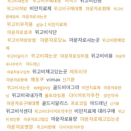
위고비런닝
위고비구매대행
비닉스
위고비파는곳
비만치료제
위고비처방
위고비구매대행
마운자로판매
위고비
마운자로사는곳
판매업체
위고비부작용
glp-1 비만치료제
위고비식단
마운자로효과
마운자로당뇨
마운자로사는곳
위고비처방방법
위고비판매업
체
위고비파는곳
위고비비용
마운자로심부름
위고비달리기
마운자
아드레닌
로나무위키
위고비재고있는곳
레트비아
마운자로구입처
해포쿠
vimax
신기환
마운자로판매
wegovy
골드비아그라
위고비사는곳
비만치료제
마운자로런
위고비국내가격
다이어트약추천
울트라킹콩
성인약국
닝
골드시알리스
아드레닌
마운자로구매대행
프로코밀
신기환
위고비삭센다
비만치료제 대리구매
위고비다이어트약추천
위고
마운자로용량
마운자로재고있는곳
비성인병
마운자로고혈압
마운자로병원
위고비판매
다이어트약추천