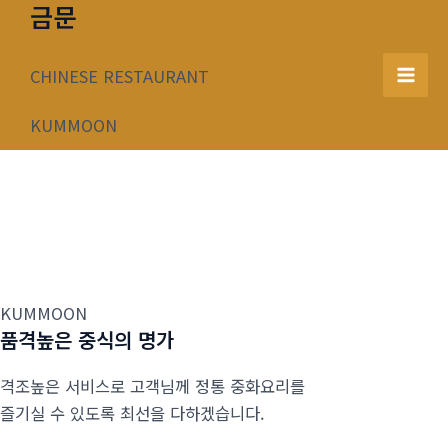
금문
콘
텐
츠
CHINESE RESTAURANT
Mai
로
건
KUMMOON
Men
너
뛰
기
KUMMOON
품격높은 중식의 명가
격조높은 서비스로 고객님께 정통 중화요리를
즐기실 수 있도록 최선을 다하겠습니다.