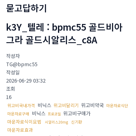
묻고답하기
k3Y_텔레 : bpmc55 골드비아
그라 골드시알리스_c8A
작성자
TG@bpmc55
작성일
2026-06-29 03:32
조회
16
비닉스
위고비약국
위고비달리기
위고비국내가격
마운자로식단
비닉스
위고비구매가
마운자로구매
프로코밀
마운자로식이요법
신기환
시알리스20mg
마운자로효과