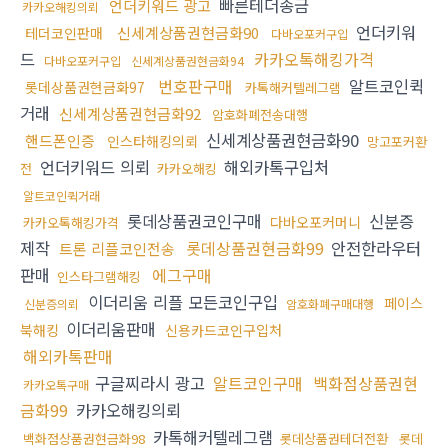
빠른테더송금
언더키워드 광고
카카오해킹의뢰
언더키워
신세계상품권현금화90
테더코인판매
다바오포커구입
드
카카오톡해킹가격
다바오포커구입
신세계상품권현금화94
번호판구매
알트코인퀵
롯데상품권현금화97
카톡해커텔레그램
거래
신세계상품권현금화92
암호화폐전송대행
신세계상품권현금화90
핸드폰인증
인스타해킹의뢰
망고포커환
언더키워드 의뢰
해외카톡구입처
전
카카오해킹
알트코인퀵거래
롯데상품권코인구매
신분증
다바오포커머니
카카오톡해킹가격
제작
롯데상품권현금화99
안전한라우터
트론 리플코인전송
판매
에그구매
인스타그램해킹
이더리움 리플 모든코인구입
페이스
신분증의뢰
암호화폐구매대행
이더리움판매
북해킹
신용카드코인구입처
해외카톡판매
구글찌라시 광고
알트코인구매
백화점상품권현
카카오톡구매
금화99
카카오해킹의뢰
카톡해커텔레그램
백화점상품권현금화98
롯데상품권테더전환
롯데