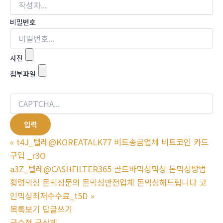
비밀번호
사진
첨부파일
«
t4J_텔레@KOREATALK77 비트송금업체 비트코인 카드
구입 _r3O
a3Z_텔레@CASHFILTER365 골드바믹싱믹싱 돈믹싱방법
횡령믹싱 돈믹싱문의 돈믹싱안전업체 돈믹싱해드립니다 코
인믹싱최저수수료_t5D
»
목록보기
답글쓰기
글수정
글삭제