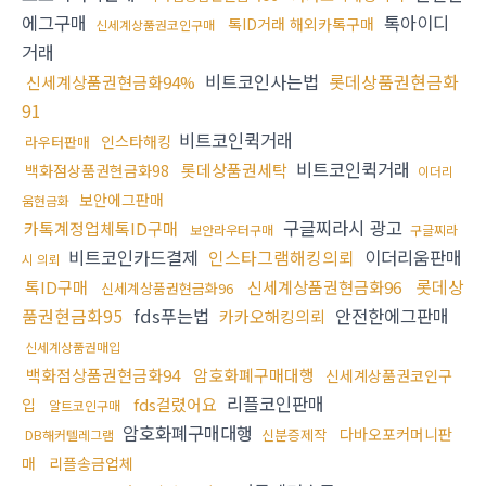
에그구매
톡아이디
톡ID거래 해외카톡구매
신세계상품권코인구매
거래
비트코인사는법
롯데상품권현금화
신세계상품권현금화94%
91
비트코인퀵거래
인스타해킹
라우터판매
비트코인퀵거래
롯데상품권세탁
백화점상품권현금화98
이더리
보안에그판매
움현금화
구글찌라시 광고
카톡계정업체톡ID구매
보안라우터구매
구글찌라
비트코인카드결제
인스타그램해킹의뢰
이더리움판매
시 의뢰
롯데상
톡ID구매
신세계상품권현금화96
신세계상품권현금화96
품권현금화95
fds푸는법
안전한에그판매
카카오해킹의뢰
신세계상품권매입
백화점상품권현금화94
암호화폐구매대행
신세계상품권코인구
리플코인판매
fds걸렸어요
입
알트코인구매
암호화폐구매대행
다바오포커머니판
신분증제작
DB해커텔레그램
매
리플송금업체