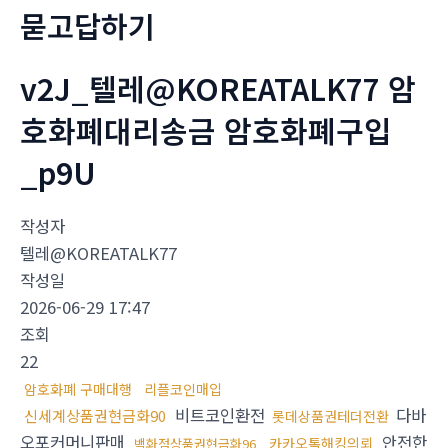
묻고답하기
v2J_텔레@KOREATALK77 암
호화폐대리송금 암호화폐구입
_p9U
작성자
텔레@KOREATALK77
작성일
2026-06-29 17:47
조회
22
암호화폐 구매대행
리플코인매입
비트코인환전
다바
신세계상품권현금화90
롯데상품권테더전환
오포커머니판매
안전한
카카오톡해킹의뢰
백화점상품권현금화96