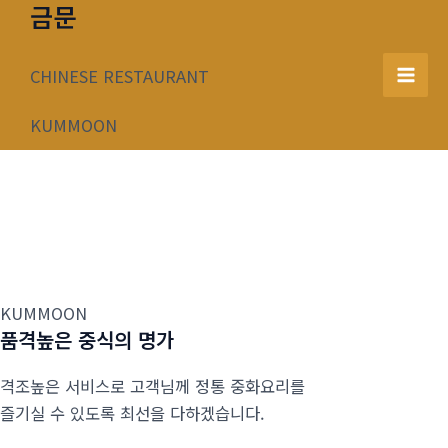
금문
콘
텐
츠
CHINESE RESTAURANT
Mai
로
건
KUMMOON
Men
너
뛰
기
KUMMOON
품격높은 중식의 명가
격조높은 서비스로 고객님께 정통 중화요리를
즐기실 수 있도록 최선을 다하겠습니다.