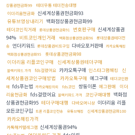
테더무통 테더전송대행
상품권현금화99
신세계상품권현금화93
이더리움현금화
유튜브영상내리기
백화점상품권현금화99
번호판구매
신세계상품권
테더코인직거래
롯데상품권현금화91
94%
비트코인개인거래
롯데상품권테더전
백화점상품권현금화96
언더키워드
다바오포커판매
송
롯데상품권비트구입
카카오톡해킹
롯데상품권현금화98
백화점상품권현금화95
이더리움 리플코인구매
신세계상품권테더구매
카카오톡구매
신
인스타그램해킹
fds걸렸어요
블랙키워드 가격
세계상품권코인구매방법
카카오톡구매
에그구매
테더코인판
fds푸는법
쌍둥이폰
에그판매
이더
매
fds코인
카카오해킹의뢰
fds걸렸어요
백화점
리움현금화
코인구매대행
블랙키워드 가격
상품권현금화95
테더구매대행
이더리움 리플
다바오머니상
모든코인구입
신세계상품권현금화100
트론 리플코인전송
유튜브해킹
카카오해킹가격
신세계상품권94%
카톡해커텔레그램