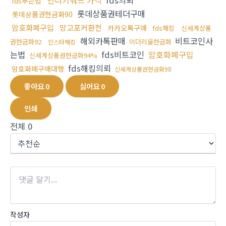
언더키워드 가격
fds의뢰
fds푸는법
롯데상품권테더구매
롯데상품권현금화90
암호화폐구입
망고포커환전
카카오톡구매
fds해킹
신세계상품
해외카톡판매
비트코인사
권현금화92
이더리움현금화
인스타해킹
는법
fds비트코인
암호화폐구입
신세계상품권현금화94%
fds해킹의뢰
암호화폐구매대행
신세계상품권현금화98
좋아요
0
싫어요
0
인쇄
전체
0
작성자