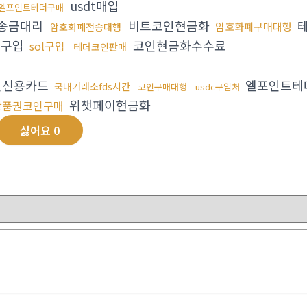
usdt매입
엘포인트테더구매
송금대리
비트코인현금화
암호화폐구매대행
암호화폐전송대행
인구입
코인현금화수수료
sol구입
테더코인판매
인신용카드
엘포인트테
국내거래소fds시간
코인구매대행
usdc구입처
위챗페이현금화
상품권코인구매
싫어요
0