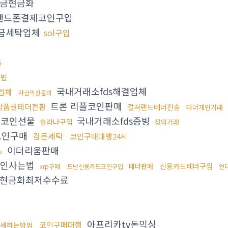
금현금화
핸드폰결제코인구입
금세탁업체
sol구입
플
방법
국내거래소fds해결업체
업체
자금믹싱문의
트론 리플코인판매
상품권테더전환
컬쳐랜드테더전송
테더개인거래
코인선물
국내거래소fds증빙
솔라나구입
장외거래
코인구매
검돈세탁
코인구매대행24시
이더리움판매
%
코인사는법
신용카드테더구입
테더판매
xrp구매
도난신용카드코인구입
언
x현금화최저수수료
아프리카tv돈믹싱
코인구매대행
세하는방법