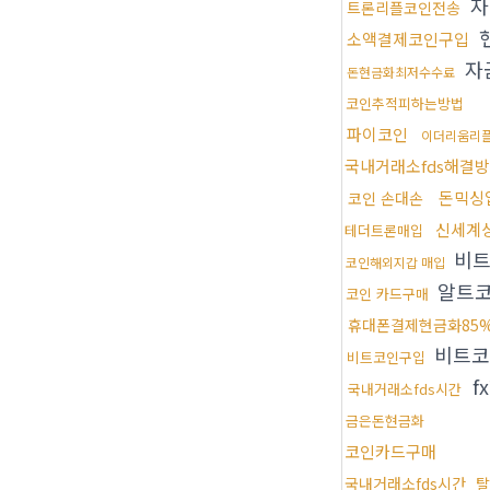
자
트론리플코인전송
소액결제코인구입
자
돈현금화최저수수료
코인추적피하는방법
파이코인
이더리움리
국내거래소fds해결
돈믹싱
코인 손대손
신세계
테더트론매입
비트
코인해외지갑 매입
알트
코인 카드구매
휴대폰결제현금화85
비트
비트코인구입
f
국내거래소fds시간
금은돈현금화
코인카드구매
국내거래소fds시간
탈