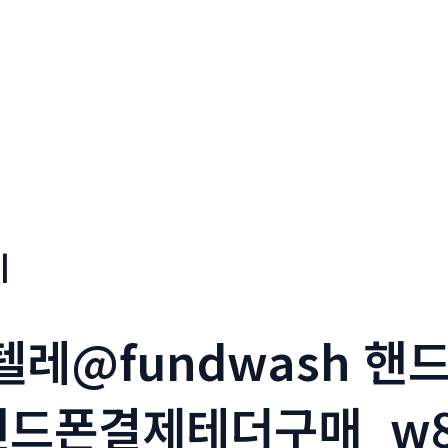
기
_텔레@fundwash 
핸드폰결제테더구매_w