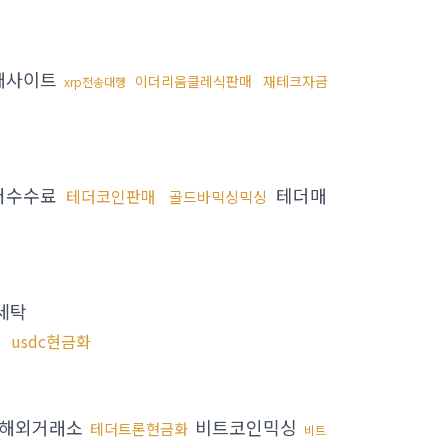
매사이트
이더리움클레식판매
재테크자금
xrp전송대행
저수수료
테더매
테더코인판매
골드바믹싱믹싱
세탁
usdc현금화
해외거래소
비트코인믹싱
테더트론현금화
비트