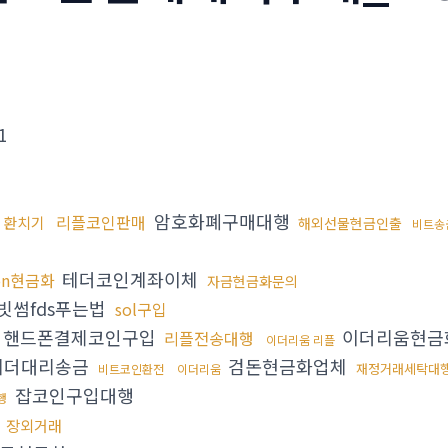
1
암호화폐구매대행
리플코인판매
환치기
해외선물현금인출
비트송
테더코인계좌이체
on현금화
자금현금화문의
빗썸fds푸는법
sol구입
핸드폰결제코인구입
이더리움현
리플전송대행
이더리움 리플
테더대리송금
검돈현금화업체
재정거래세탁대
비트코인환전
이더리움
잡코인구입대행
행
장외거래