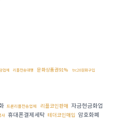
문화상품권91%
금업체
리플전송대행
trc20원화구입
금화
자금현금화업
리플코인판매
트론리플전송업체
휴대폰결제세탁
암호화폐
테더코인매입
행사