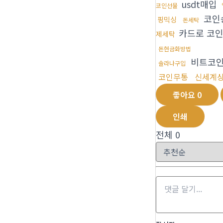
usdt매입
코인선물
코인
핑믹싱
돈세탁
카드로 코
제세탁
돈현금화방법
비트코
솔라나구입
코인무통
신세계
좋아요
0
인쇄
전체
0