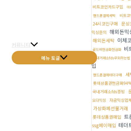
금문갤러리
비트코인카드구입
이
비트코
핸드폰결제세탁
전화예약
24시코인구매
문상
해외돈믹
금문소식
믹싱문의
이체
해외돈세탁
커뮤니티
비
골드바현금화현금화
메뉴 토글
국내거래소fds우회하는법
입
세
핸드폰결제테더구매
롯데상품권현금화94
국내거래소fds증빙
자금믹싱업
오다믹싱
가상화폐선물거래
트
롯데상품권매입
테더
ssg페이매입