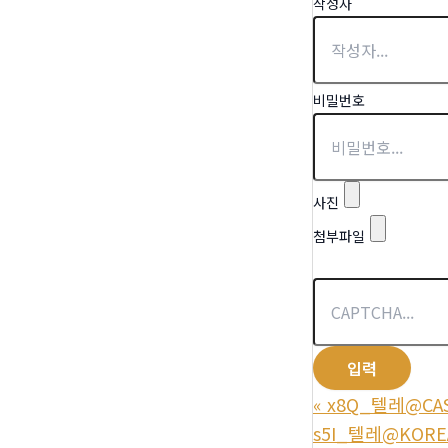
작성자
비밀번호
사진
첨부파일
«
x8Q_텔레@CA
s5I_텔레@KORE