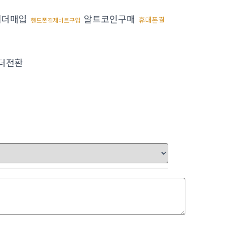
테더매입
알트코인구매
휴대폰결
핸드폰결제비트구입
더전환