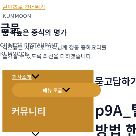
콘텐츠로 건너뛰기
KUMMOON
금문
품격높은 중식의 명가
CHINESE RESTAURANT
격조높은 서비스로 고객님께 정통 중화요리를
KUMMOON
즐기실 수 있도록 최선을 다하겠습니다.
회사소개
묻고답하
메뉴 토글
p9A
커뮤니티
방법 
메뉴소개