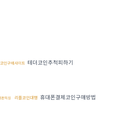
테더코인추척피하기
코인구매사이트
휴대폰결제코인구매방법
리플코인대행
더돈믹싱