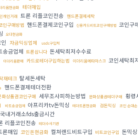
테더매입
더리움현금화
트론 리플코인전송
핸드폰결제세탁
인개인거래
핸드폰결제코인구입
코인구
코인구매방법
신용카드비트코인구매방법
싱
오다현금화
코인
자금믹싱업체
usdc구입처
트송금업체
돈세탁최저수수료
트론삽니다
코인세탁최
카드로테더구입하는법
이더리움메타마스크
이더리움판매
탈세돈세탁
탁재테크
핸드폰결제테더전환
%
세무조사피하는방법
횡령
문화상품권코인구매
문화상품권테더구매
아프리카tv돈믹싱
체
검돈믹싱
비트송금업체
테더트론현금화
코인 손대손
국내거래소fds출금시간
론 리플코인전송
테더수사기관
트론매입
컬쳐랜드비트구입
돈믹싱
코인돈현금화
비트코인구입