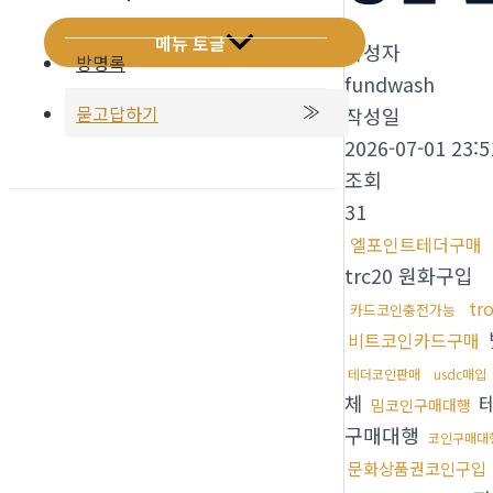
메뉴 토글
작성자
방명록
fundwash
묻고답하기
작성일
2026-07-01 23:5
조회
31
엘포인트테더구매
trc20 원화구입
tr
카드코인충전가능
비트코인카드구매
테더코인판매
usdc매입
체
밈코인구매대행
구매대행
코인구매대
문화상품권코인구입