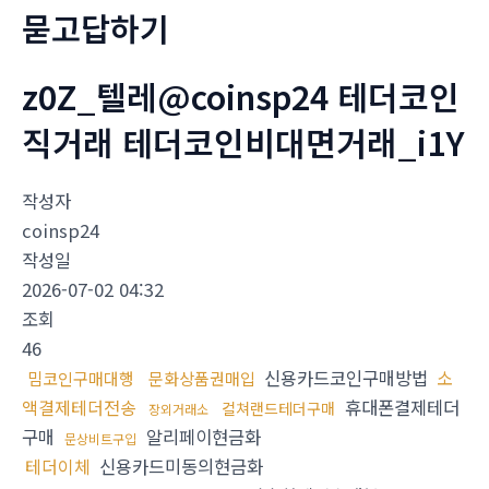
묻고답하기
z0Z_텔레@coinsp24 테더코인
직거래 테더코인비대면거래_i1Y
작성자
coinsp24
작성일
2026-07-02 04:32
조회
46
신용카드코인구매방법
소
밈코인구매대행
문화상품권매입
액결제테더전송
휴대폰결제테더
컬쳐랜드테더구매
장외거래소
구매
알리페이현금화
문상비트구입
테더이체
신용카드미동의현금화