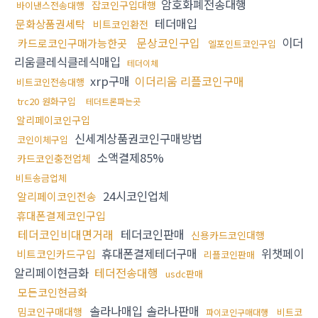
암호화폐전송대행
잡코인구입대행
바이낸스전송대행
테더매입
문화상품권세탁
비트코인환전
문상코인구입
이더
카드로코인구매가능한곳
엘포인트코인구입
리움클레식클레식매입
테더이체
xrp구매
이더리움 리플코인구매
비트코인전송대행
trc20 원화구입
테더트론파는곳
알리페이코인구입
신세계상품권코인구매방법
코인이체구입
소액결제85%
카드코인충전업체
비트송금업체
24시코인업체
알리페이코인전송
휴대폰결제코인구입
테더코인비대면거래
테더코인판매
신용카드코인대행
휴대폰결제테더구매
위챗페이
비트코인카드구입
리플코인판매
알리페이현금화
테더전송대행
usdc판매
모든코인현금화
솔라나매입 솔라나판매
밈코인구매대행
비트코
파이코인구매대행