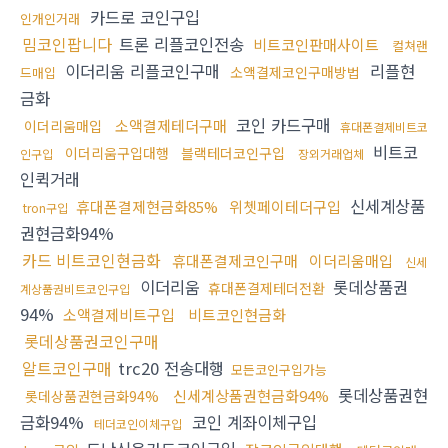
카드로 코인구입
인개인거래
밈코인팝니다
트론 리플코인전송
비트코인판매사이트
컬쳐랜
이더리움 리플코인구매
리플현
소액결제코인구매방법
드매입
금화
코인 카드구매
소액결제테더구매
이더리움매입
휴대폰결제비트코
비트코
이더리움구입대행
블랙테더코인구입
인구입
장외거래업체
인퀵거래
신세계상품
휴대폰결제현금화85%
위쳇페이테더구입
tron구입
권현금화94%
카드 비트코인현금화
휴대폰결제코인구매
이더리움매입
신세
이더리움
롯데상품권
휴대폰결제테더전환
계상품권비트코인구입
94%
소액결제비트구입
비트코인현금화
롯데상품권코인구매
알트코인구매
trc20 전송대행
모든코인구입가능
롯데상품권현
신세계상품권현금화94%
롯데상품권현금화94%
금화94%
코인 계좌이체구입
테더코인이체구입