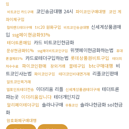
입
코인송금대행 24시
파이코인구매대행
코인 계
비트코인 카드구매
좌이체구입
신세계상품권매
trc20 원화구입
컬쳐랜드테더구매
비트코인송금대행
입
ssg페이현금화93%
카드 비트코인현금화
테더트론매입
위챗페이현금화하는법
문상현금화91%
ssg페이비트코인구입
휴대
카드로테더구입하는법
롯데상품권비트구입
폰결제85%
테더최
btc구매대행
비
파이코인판매
블테구입
장외거래
저수수료
트코인사는법
리플코인판매
파이코인구입
테더코인비대면거래
알트코인퀵거래
이더리움 리플
테더트론
엘포인트테더전송
신세계상품권테더구매
파는곳
이더리움삽니다
테더개인지갑
솔라나구매
솔라나현금화 sol현금
알리페이테더구입
무통코인
화
암호화폐구매대행