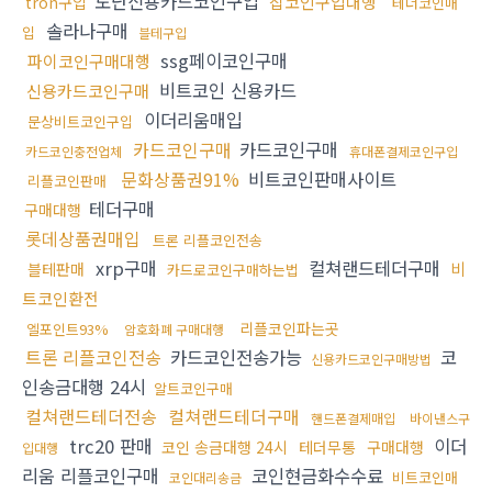
도난신용카드코인구입
잡코인구입대행
tron구입
테더코인매
솔라나구매
입
블테구입
ssg페이코인구매
파이코인구매대행
비트코인 신용카드
신용카드코인구매
이더리움매입
문상비트코인구입
카드코인구매
카드코인구매
카드코인충전업체
휴대폰결제코인구입
문화상품권91%
비트코인판매사이트
리플코인판매
테더구매
구매대행
롯데상품권매입
트론 리플코인전송
xrp구매
컬쳐랜드테더구매
비
블테판매
카드로코인구매하는법
트코인환전
리플코인파는곳
엘포인트93%
암호화폐 구매대행
트론 리플코인전송
카드코인전송가능
코
신용카드코인구매방법
인송금대행 24시
알트코인구매
컬쳐랜드테더전송
컬쳐랜드테더구매
핸드폰결제매입
바이낸스구
trc20 판매
이더
코인 송금대행 24시
테더무통
구매대행
입대행
리움 리플코인구매
코인현금화수수료
비트코인매
코인대리송금