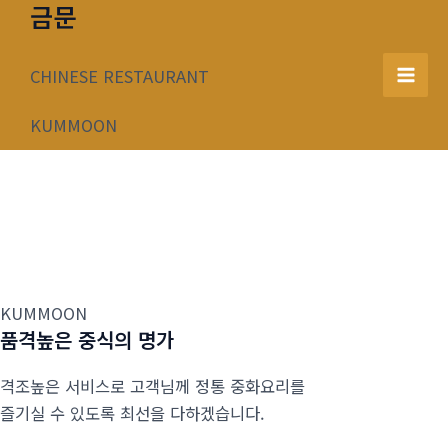
금문
콘
텐
츠
CHINESE RESTAURANT
Mai
로
건
KUMMOON
Men
너
뛰
기
KUMMOON
품격높은 중식의 명가
격조높은 서비스로 고객님께 정통 중화요리를
즐기실 수 있도록 최선을 다하겠습니다.