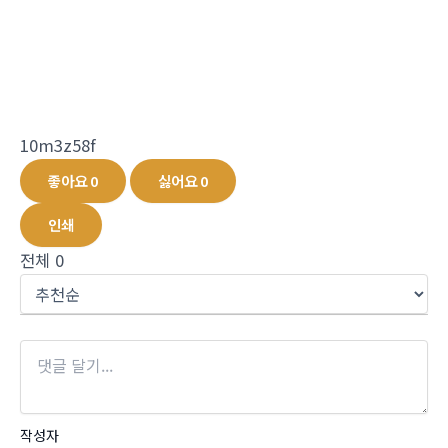
10m3z58f
좋아요
0
싫어요
0
인쇄
전체
0
작성자