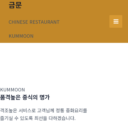
금문
콘
텐
츠
CHINESE RESTAURANT
Mai
로
건
KUMMOON
Men
너
뛰
기
KUMMOON
품격높은 중식의 명가
격조높은 서비스로 고객님께 정통 중화요리를
즐기실 수 있도록 최선을 다하겠습니다.