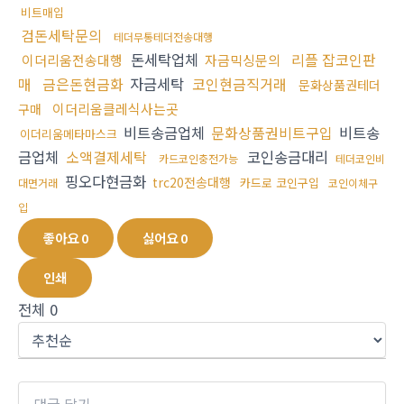
비트매입
검돈세탁문의
테더무통테더전송대행
돈세탁업체
리플 잡코인판
이더리움전송대행
자금믹싱문의
매
금은돈현금화
자금세탁
코인현금직거래
문화상품권테더
이더리움클레식사는곳
구매
비트송금업체
문화상품권비트구입
비트송
이더리움메타마스크
금업체
소액결제세탁
코인송금대리
카드코인충전가능
테더코인비
핑오다현금화
trc20전송대행
카드로 코인구입
대면거래
코인이체구
입
좋아요
0
싫어요
0
인쇄
전체
0