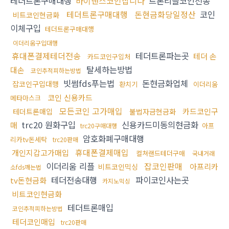
테더트론구매대행
바이낸스코인삽니다
트론리플코인전송
테더트론구매대행
돈현금화당일정산
코인
비트코인현금화
이체구입
테더트론구매대행
이더리움구입대행
휴대폰결제테더전송
테더트론파는곳
테더 손
카드코인구입처
탈세하는방법
대손
코인추적피하는방법
빗썸fds푸는법
돈현금화업체
잡코인구입대행
환치기
이더리움
코인 신용카드
메타마스크
모든코인 고가매입
카드코인구
테더트론매입
불법자금현금화
trc20 원화구입
신용카드미동의현금화
매
아프
trc20구매대행
암호화폐구매대행
리카tv돈세탁
trc20판매
휴대폰결제매입
개인지갑고가매입
컬쳐랜드테더구매
국내거래
이더리움 리플
잡코인판매
아프리카
비트코인믹싱
소fds깨는법
테더전송대행
파이코인사는곳
tv돈현금화
카지노믹싱
비트코인현금화
테더트론매입
코인추적피하는방법
테더코인매입
trc20판매