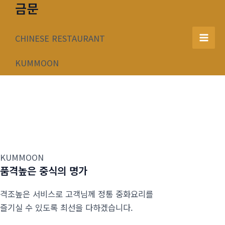
금문
콘
텐
츠
CHINESE RESTAURANT
Mai
로
건
KUMMOON
Men
너
뛰
기
KUMMOON
품격높은 중식의 명가
격조높은 서비스로 고객님께 정통 중화요리를
즐기실 수 있도록 최선을 다하겠습니다.