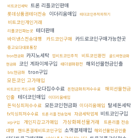
트론 리플코인판매
비트코인세탁
이더리움매입
롯데상품권테더전송
테더코인추척피하기
비트코인개인거래
테더판매
리플코인파는곳
카드로코인구매가능한곳
바이낸스전송대행
카드코인구매
중고오다대포통장
카지노세탁
비트코인환전
업비트코인추적
tron현금화
골드바현금화
코인 계좌이체구입
해외선물현금인출
태더원화환전
현금화
tron구입
btc현금화
모든코인 고가매입
오다집수수료
해외선물현금
돈현금화최저수수료
비트코인 카드구매
테더코인매입
인출
이더리움매입
모든코인현금화
탈세돈세탁
돈믹싱최저수수료
이더리움매입
비트코인구입
fx믹싱최저수수료
자금세탁업체
트론 리플 전송업체
가상화폐선물거래
개인지갑고가매입
트론리플 전송
xrp구입
소액결제매입
대행
핸드폰결제비트코인구입
해외선물현금인출