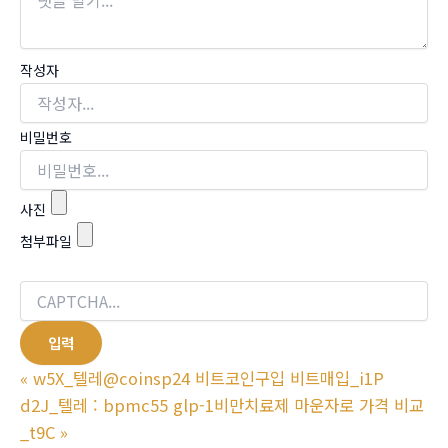
작성자
비밀번호
사진
첨부파일
«
w5X_텔레@coinsp24 비트코인구입 비트매입_i1P
d2J_텔레 : bpmc55 glp-1비만치료제 마운자로 가격 비교
_t9C
»