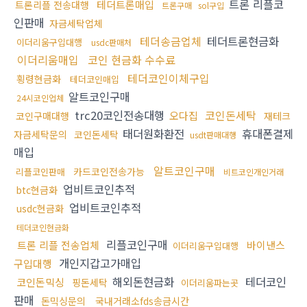
트론 리플코
테더트론매입
트론리플 전송대행
트론구매
sol구입
인판매
자금세탁업체
테더송금업체
테더트론현금화
이더리움구입대행
usdc판매처
이더리움매입
코인 현금화 수수료
테더코인이체구입
횡령현금화
테더코인매입
알트코인구매
24시코인업체
trc20코인전송대행
코인돈세탁
오다집
코인구매대행
재테크
태더원화환전
휴대폰결제
자금세탁문의
코인돈세탁
usdt판매대행
매입
알트코인구매
카드코인전송가능
리플코인판매
비트코인개인거래
업비트코인추적
btc현금화
업비트코인추적
usdc현금화
테더코인현금화
리플코인구매
트론 리플 전송업체
바이낸스
이더리움구입대행
개인지갑고가매입
구입대행
해외돈현금화
테더코인
코인돈믹싱
핑돈세탁
이더리움파는곳
판매
돈믹싱문의
국내거래소fds송금시간