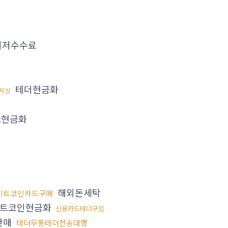
최저수수료
테더현금화
믹싱
c현금화
해외돈세탁
비트코인카드구매
비트코인현금화
신용카드테더구입
판매
테더무통테더전송대행