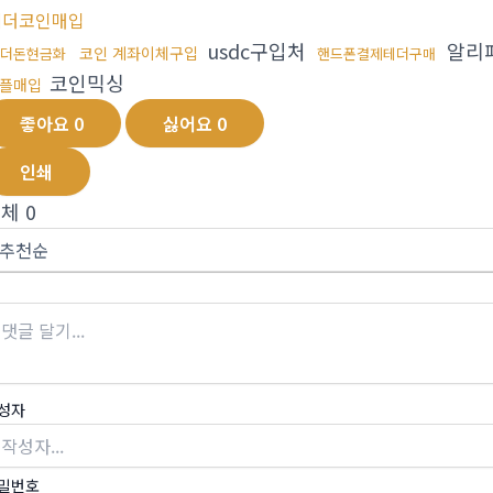
테더코인매입
usdc구입처
알리
코인 계좌이체구입
더돈현금화
핸드폰결제테더구매
코인믹싱
플매입
좋아요
0
싫어요
0
인쇄
전체
0
성자
밀번호