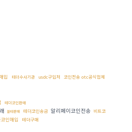
매입
usdc구입처
코인전송 otc공식업체
테더수사기관
법
테더코인판매
거래
알리페이코인전송
테더코인송금
비트코
블테판매
플코인매입
테더구매