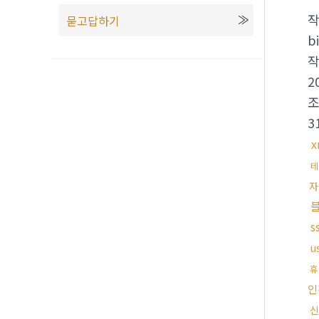
묻고답하기
bi
2
3
x
테
자
s
u
휴
인
신