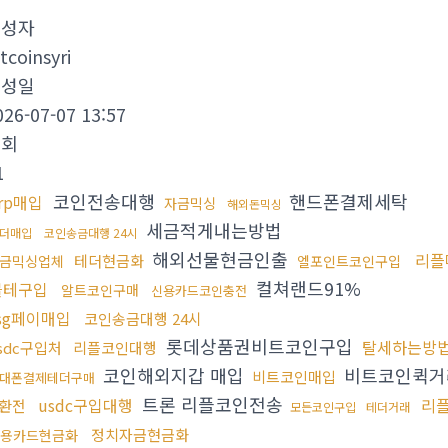
작성자
tcoinsyri
작성일
026-07-07 13:57
조회
1
코인전송대행
핸드폰결제세탁
rp매입
자금믹싱
해외돈믹싱
세금적게내는방법
더매입
코인송금대행 24시
해외선물현금인출
리플
테더현금화
금믹싱업체
엘포인트코인구입
컬쳐랜드91%
블테구입
알트코인구매
신용카드코인충전
sg페이매입
코인송금대행 24시
롯데상품권비트코인구입
탈세하는방
sdc구입처
리플코인대행
코인해외지갑 매입
비트코인퀵
비트코인매입
대폰결제테더구매
트론 리플코인전송
usdc구입대행
리
환전
모든코인구입
테더거래
정치자금현금화
용카드현금화