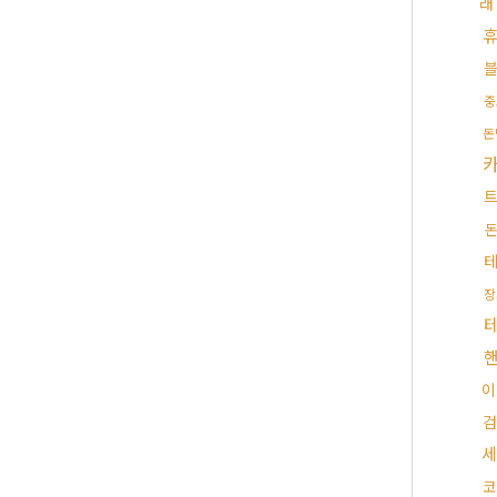
래
중
돈
장
이
검
세
코