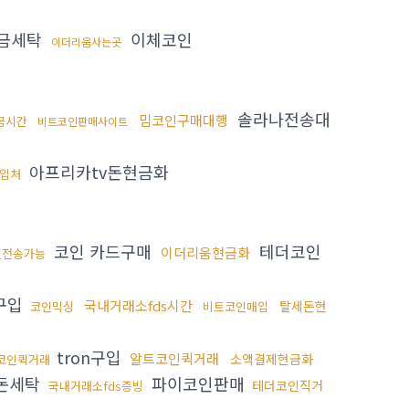
금세탁
이체코인
이더리움사는곳
솔라나전송대
밈코인구매대행
금시간
비트코인판매사이트
아프리카tv돈현금화
입처
코인 카드구매
테더코인
이더리움현금화
인전송가능
구입
국내거래소fds시간
탈세돈현
코인믹싱
비트코인매입
tron구입
알트코인퀵거래
소액결제현금화
코인퀵거래
돈세탁
파이코인판매
테더코인직거
국내거래소fds증빙