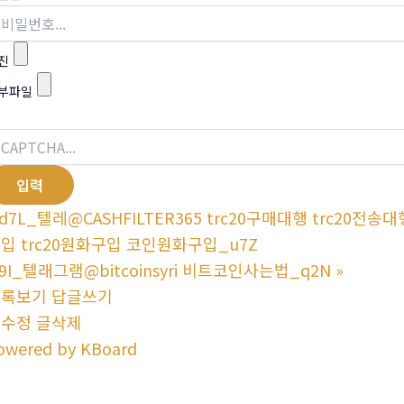
진
부파일
d7L_텔레@CASHFILTER365 trc20구매대행 trc20전송대행
입 trc20원화구입 코인원화구입_u7Z
9I_텔래그램@bitcoinsyri 비트코인사는법_q2N
»
목록보기
답글쓰기
글수정
글삭제
owered by KBoard