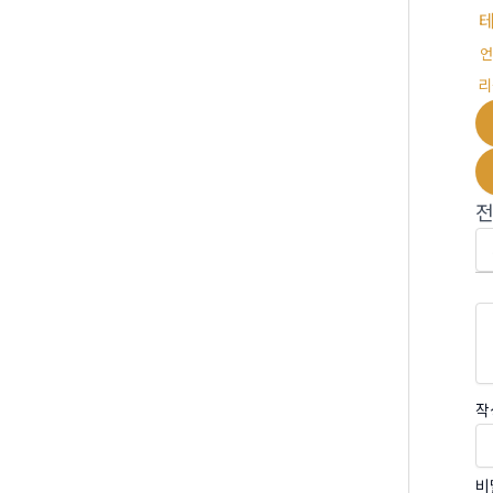
언
리
작
비