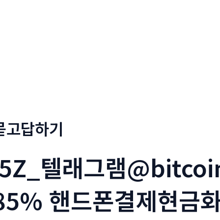
회사소개
메뉴소개
금문
묻고답하기
i5Z_텔래그램@bitcoi
85% 핸드폰결제현금화