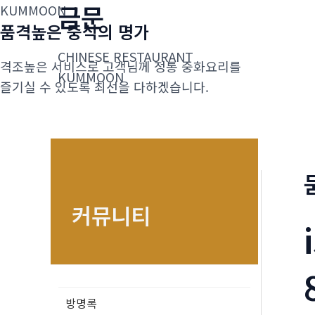
금문
콘
KUMMOON
품격높은 중식의 명가
텐
츠
CHINESE RESTAURANT
격조높은 서비스로 고객님께 정통 중화요리를
로
KUMMOON
즐기실 수 있도록 최선을 다하겠습니다.
건
너
뛰
기
커뮤니티
방명록