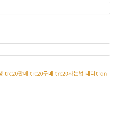
 trc20판매 trc20구매 trc20사는법 테더tron