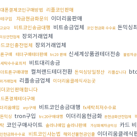
리플코인판매
휴대폰결제코인구매방법
이더리움판매
자금현금화문의
블테구입
비트송금업체
돈믹싱
비트코인송금대행
고오다
코인 현금화 수수료
장외거래업체
믹싱안전업체
장외거래업체
카드코인충전업체
신세계상품권테더전송
트론구매
테더구매테더판매
trc20 판매
불법자금
비트대리송금
돈세탁수수료최저
컬쳐랜드테더전환
bt
돈믹싱당일정산
테더트론구매대행
리플삽니다
리플송금업체
이더리움클레식사는곳
외거래업체
테더코인판매합니다
핸드폰결제테더구매
비트코인송금대행
fx세탁최저수수료
더리움매입
xrp구매
tron구입
이더리움현금화
돈믹싱
trc20구매대행
돈현금화안전업체
코인구매사이트
카드 
탁
솔라나매입 솔라나판매
가상화폐자금믹싱
이더리움클레식
비트코인사는법
해외선물현금인출
인현금화수수료