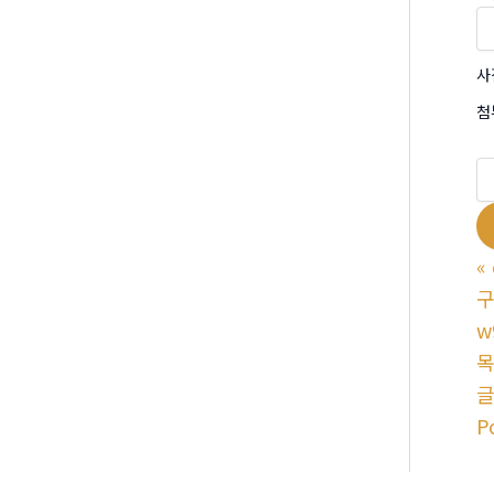
사
첨
«
구
w
P