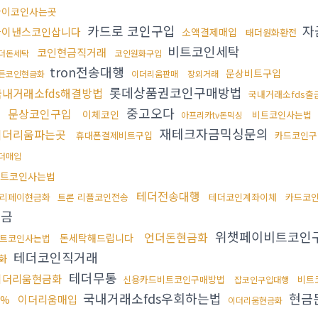
파이코인사는곳
카드로 코인구입
자
바이낸스코인삽니다
소액결제매입
태더원화환전
비트코인세탁
코인현금직거래
더돈세탁
코인원화구입
tron전송대행
문상비트구입
든코인현금화
이더리움판매
장외거래
롯데상품권코인구매방법
국내거래소fds해결방법
국내거래소fds출
행
중고오다
문상코인구입
이체코인
비트코인사는법
아프리카tv돈믹싱
재테크자금믹싱문의
이더리움파는곳
휴대폰결제비트구입
카드코인구
더매입
트코인사는법
테더전송대행
리페이현금화
트론 리플코인전송
테더코인계좌이체
카드코
송금
위챗페이비트코인
언더돈현금화
돈세탁해드립니다
트코인사는법
테더코인직거래
화
테더무통
이더리움현금화
신용카드비트코인구매방법
비트
잡코인구입대행
국내거래소fds우회하는법
현금
이더리움매입
5%
이더리움현금화