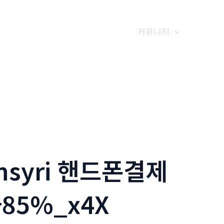
갤러리
전화예약
금문소식
커뮤니티
nsyri 핸드폰결제
85%_x4X