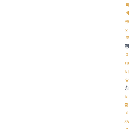
언
모
테
비
알
비
금
8