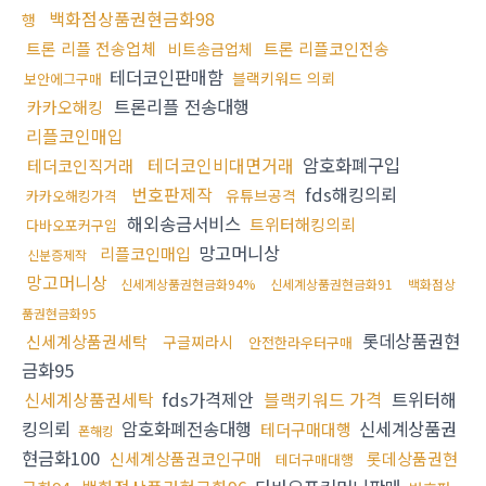
백화점상품권현금화98
행
트론 리플 전송업체
트론 리플코인전송
비트송금업체
테더코인판매함
블랙키워드 의뢰
보안에그구매
트론리플 전송대행
카카오해킹
리플코인매입
테더코인비대면거래
암호화폐구입
테더코인직거래
번호판제작
fds해킹의뢰
유튜브공격
카카오해킹가격
해외송금서비스
트위터해킹의뢰
다바오포커구입
망고머니상
리플코인매입
신분증제작
망고머니상
신세계상품권현금화94%
신세계상품권현금화91
백화점상
품권현금화95
롯데상품권현
신세계상품권세탁
구글찌라시
안전한라우터구매
금화95
신세계상품권세탁
fds가격제안
블랙키워드 가격
트위터해
킹의뢰
암호화폐전송대행
신세계상품권
테더구매대행
폰해킹
현금화100
신세계상품권코인구매
롯데상품권현
테더구매대행