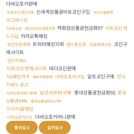
다바오포커판매
신세계상품권비트코인구입
비트코인개인거래
이더리움판매
망고머니상
백화점상품권현금화97
비트코인 카
fds푸는법
테더코인비대면거래
카카오톡해킹
드구입
트위터해킹의뢰
코인구
코인전송대행
핸드폰인증
암호화폐구입
매사이트
언더키워드
비트코인판매사이트
테더코인판매
알트코인구매
fds해킹가격
다바오포커구입
언더
해외카톡판매
키워드 광고
보안라우터구매
롯데상품권현금화92
롯데
다바오포커머니판매
상품권94%
롯데상품권테더구매
이더리움매입
다바오포커머니판매
다바오포커구입
좋아요
0
싫어요
0