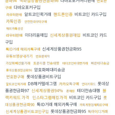
백화점상품권현금화96
다바오포커머니판매
금화94
번호판
다바오포커구입
구매
알트코인퀵거래
핸드폰인증
비트코인 카드구입
라우터판매
카톡인증
안전한라우터구매
해외카톡생성
이더리움매입
신세계상품권매입
비트코인 카드
라우터판매
구입
신세계상품권현금화95
톡ID거래 해외카톡구매
유튜브영상내리기
번호판제작
가상화폐선물거래
트론리플 전송대행
빠른테더송금
테더코인비대면거래
암호화폐대리송금
롯데상품권현금화96
롯데상품권비트구입
번호판구매
DB해커텔레그램
롯데상
카카오톡구매
알트코인퀵거래
언더키워드
품권현금화97
신세계상품권94%
테더전송대행
블
폰해킹
랙키워드 가격
인스타그램해킹가격
비트코인 카드구입
롯
톡ID거래 해외카톡구매
데상품권현금화90
카톡계정업체톡ID구매
롯데상품권현금화95
신세계상품권비트코인구입
톡아이디거래