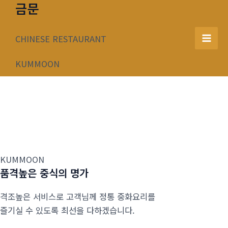
금문
콘
텐
츠
CHINESE RESTAURANT
Mai
로
건
KUMMOON
Men
너
뛰
기
KUMMOON
품격높은 중식의 명가
격조높은 서비스로 고객님께 정통 중화요리를
즐기실 수 있도록 최선을 다하겠습니다.