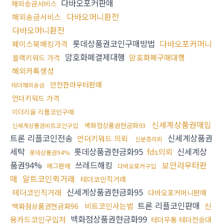
다바오포커판매
해외송금서비스
다바오머니환전
해외송금서비스
다바오머니환전
롯데상품권코인구매방법
다바오포커머니
페이스북해킹가격
암호화폐결제대행
암호화폐구매대행
블랙키워드 가격
해외카톡생성
안전한라우터판매
테더해외송금
언더키워드 가격
이더리움 리플코인구매
신세계상품권매입
백화점상품권현금화93
신세계상품권비트코인구입
트론 리플코인전송
신세계상품권
언더키워드 의뢰
신분증의뢰
세탁
롯데상품권현금화95
fds의뢰
신세계상
롯데상품권94%
품권94%
쓰레드해킹
보안라우터판
에그판매
다바오포커구입
매
알트코인퀵거래
테더코인직거래
신세계상품권현금화95
테더코인직거래
다바오포커머니판매
트론 리플코인판매
비트코인사는법
신
백화점상품권현금화96
백화점상품권현금화99
용카드코인구입처
테더무통 테더전송대