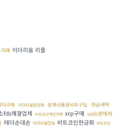
이더리움 리플
외거래
자금세탁
테더구매
문화상품권비트구입
이더리움현금화
fds해결업체
xrp구매
usdc판매처
비트코인개인거래
테더손대손
비트코인현금화
법
이더리움전송
비트코인