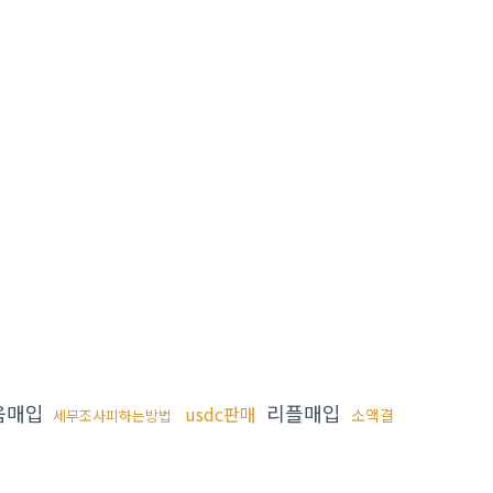
움매입
리플매입
usdc판매
소액결
세무조사피하는방법