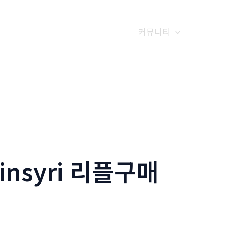
갤러리
전화예약
금문소식
커뮤니티
insyri 리플구매