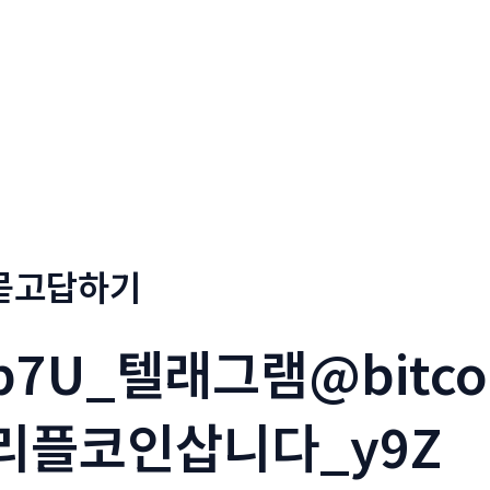
회사소개
메뉴소개
금문
묻고답하기
b7U_텔래그램@bitco
리플코인삽니다_y9Z