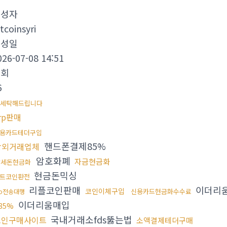
작성자
tcoinsyri
작성일
026-07-08 14:51
조회
6
세탁해드립니다
rp판매
용카드테더구입
핸드폰결제85%
장외거래업체
암호화폐
자금현금화
탈세돈현금화
현금돈믹싱
트코인환전
리플코인판매
이더리
코인이체구입
신용카드현금화수수료
rp전송대행
이더리움매입
85%
국내거래소fds뚫는법
코인구매사이트
소액결제테더구매