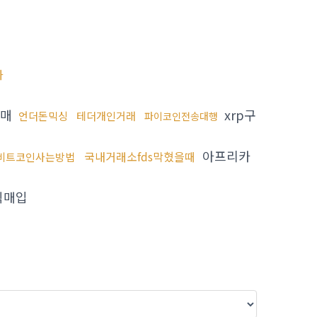
화
구매
xrp구
언더돈믹싱
테더개인거래
파이코인전송대행
아프리카
국내거래소fds막혔을때
비트코인사는방법
식매입