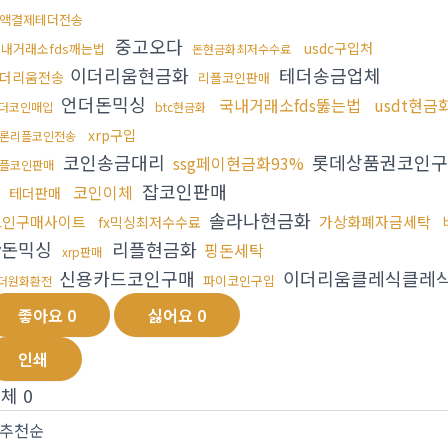
액결제테더전송
중고오다
usdc구입처
내거래소fds깨는법
돈현금화최저수수료
이더리움현금화
테더송금업체
더리움전송
리플코인판매
언더돈믹싱
국내거래소fds뚫는법
usdt현금
더코인매입
btc현금화
xrp구입
론리플코인전송
코인송금대리
롯데상품권코인
ssg페이현금화93%
플코인판매
입
잡코인판매
코인이체
테더판매
솔라나현금화
코인구매사이트
가상화폐자금세탁
fx믹싱최저수수료
v돈믹싱
리플현금화
핑돈세탁
xrp판매
신용카드코인구매
이더리움클레식클레
파이코인구입
더원화환전
좋아요
0
싫어요
0
인쇄
전체
0