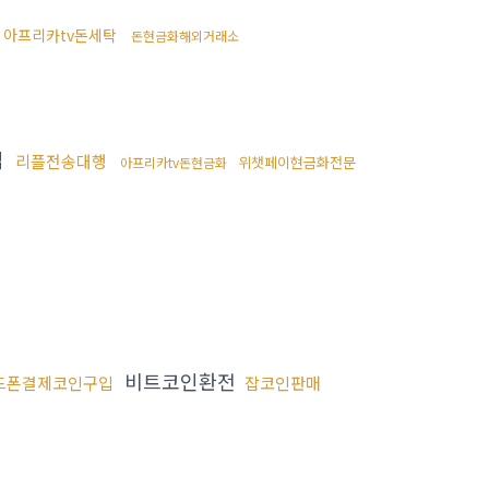
아프리카tv돈세탁
돈현금화해외거래소
입
리플전송대행
위챗페이현금화전문
아프리카tv돈현금화
비트코인환전
드폰결제코인구입
잡코인판매