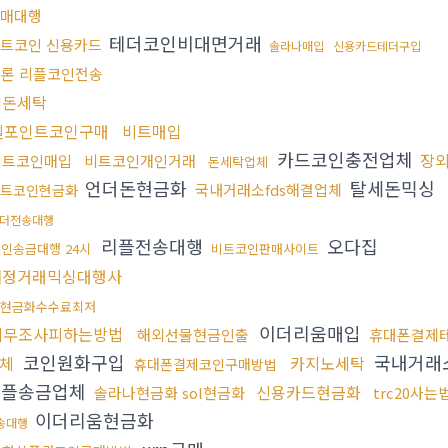
매대행
테더코인비대면거래
트코인 신용카드
솔라나매입
신용카드테더구입
론 리플코인전송
검돈세탁
엘포인트코인구매
비트매입
카드코인충전업체
장
비트코인매입
비트코인개인거래
돈세탁업체
언더돈현금화
탈세돈믹싱
국내거래소fds해결업체
비트코인현금화
더전송대행
리플전송대행
오다집
인송금대행 24시
비트코인판매사이트
재정거래믹싱대행사
현금화수수료최저
이더리움매입
세무조사피하는방법
해외선물현금인출
휴대폰결제
코인원화구입
국내거래소
체
카지노세탁
휴대폰결제코인구매방법
리플송금업체
신용카드현금화
솔라나현금화 sol현금화
trc20사는
이더리움현금화
송대행