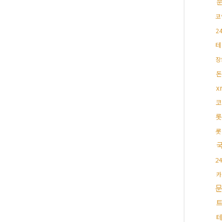
코
2
테
장
돈
x
코
롯
롯
2
카