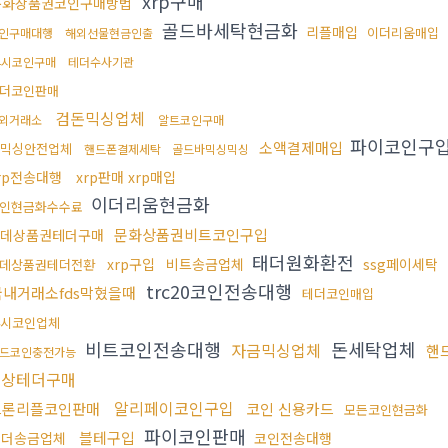
xrp구매
문화상품권코인구매방법
골드바세탁현금화
리플매입
이더리움매입
인구매대행
해외선물현금인출
4시코인구매
테더수사기관
더코인판매
검돈믹싱업체
외거래소
알트코인구매
파이코인구
소액결제매입
믹싱안전업체
핸드폰결제세탁
골드바믹싱믹싱
rp전송대행
xrp판매 xrp매입
이더리움현금화
인현금화수수료
문화상품권비트코인구입
데상품권테더구매
태더원화환전
xrp구입
비트송금업체
ssg페이세탁
데상품권테더전환
trc20코인전송대행
국내거래소fds막혔을때
테더코인매입
4시코인업체
비트코인전송대행
돈세탁업체
자금믹싱업체
핸
드코인충전가능
문상테더구매
알리페이코인구입
트론리플코인판매
코인 신용카드
모든코인현금화
파이코인판매
블테구입
테더송금업체
코인전송대행