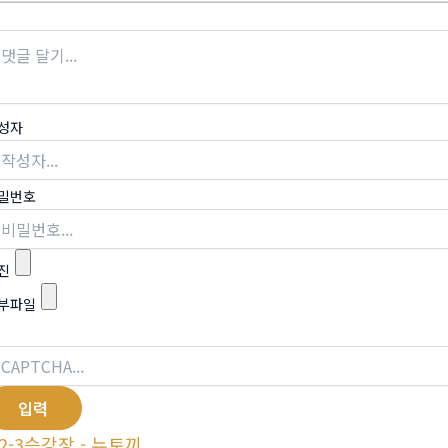
성자
밀번호
진
부파일
2-3승강장 - 뉴토끼