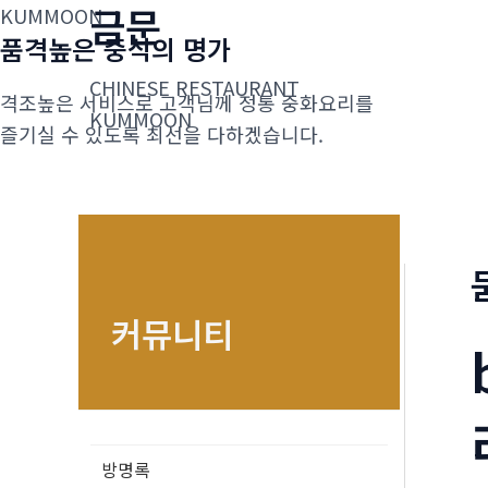
금문
콘
KUMMOON
품격높은 중식의 명가
텐
츠
CHINESE RESTAURANT
격조높은 서비스로 고객님께 정통 중화요리를
로
KUMMOON
즐기실 수 있도록 최선을 다하겠습니다.
건
너
뛰
기
커뮤니티
방명록