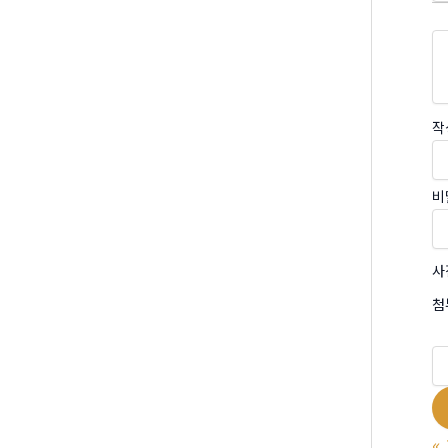
작
비
사
첨
«