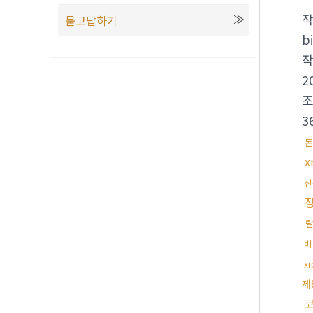
묻고답하기
bi
2
3
돈
x
신
비
x
제