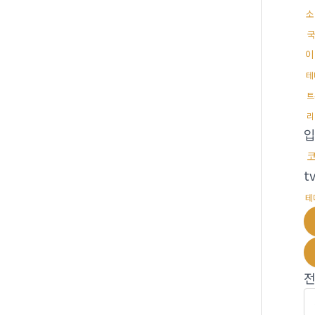
소
국
이
테
트
리
t
테