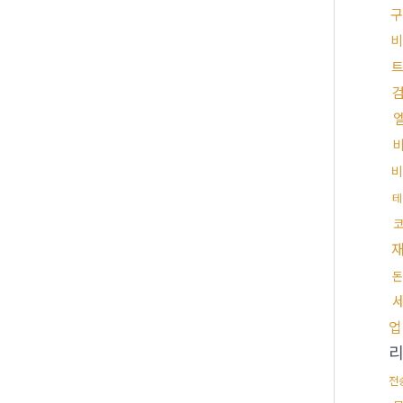
구
비
트
테
코
돈
업
전