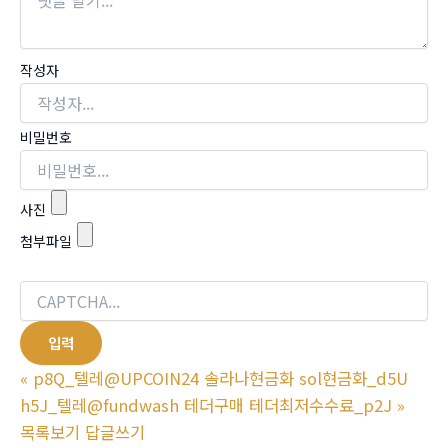
작성자
비밀번호
사진
첨부파일
«
p8Q_텔레@UPCOIN24 솔라나현금화 sol현금화_d5U
h5J_텔레@fundwash 테더구매 테더최저수수료_p2J
»
목록보기
답글쓰기