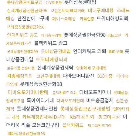
롯데상품권매입
롯데상품권비트구입
라우터판매
테더구매대행
쓰레드
신세계상품권현금화96
코인돈세탁 테더거래
안전한에그구매
트위터해킹의뢰
해킹
페이스북해킹
카톡인증
백화점상품권현금화90
롯데상품권현금화98
언더키워드 광고
fds코인
카
테더송금업체
블랙키워드 광고
카오톡해킹가격
언더키워드 의뢰
롯
롯데상품권매입
톡ID구매
롯데상품권현금화99
데상품권매입
트위터해킹의뢰
신세계상품권세탁
암호화폐 구매대행
트론리플 전송대행
다바오머니환전
각종해킹의뢰
코인구매대행
010인증
테더송
롯데상품권현금화98
금업체
다바오포커머니판매
다바오포커머니
롯데상품
블랙키워드 의뢰
톡아이디거래
비트송금업체
신분증
다바오포커판매
권비트구입
롯데상품권테더전환
롯데상품권코인구매방법
제작
언더키워
fds해킹의뢰
이
카톡계정업체톡ID구매
망고머니상
드 가격
더리움 리플 모든코인구입
블랙키워드
비트코인퀵거래
백화점상품권현금화96