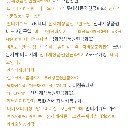
롯데상품권현금화94%
비트코인환전
다바오머니상
롯데상품권현금화93
트위터해킹의뢰
신세계
상품권코인구매방법
언더키워드
fds테더
신세계상품권코인구입
신세계상품권
비트코인구입
비트코인판매사이트
롯데상품권현금화91
암호화
백화점상품권현금화93
테더전송대행
폐구매대행
인스타그램해킹가격
코인
다바오포커판매
비트코인전송대행
돈세탁 테더거래
신세계상품권현금화92
카카오해킹
테더
코인매입
인스타해킹의뢰
인스타게시물내리기
롯데상품권현금화92
테더전송대행
백화점상품권현금화93
신분증의뢰
신세계상품권현금화92
테더코인매입
톡ID거래 해외카톡구매
카톡아이디판매
다바오머니상
망고머니상
언더키워드 가격
보안에그구매
신세계상품권코인구매방법
fds의뢰
톡ID거래 해외카톡구매
카카오해킹가격