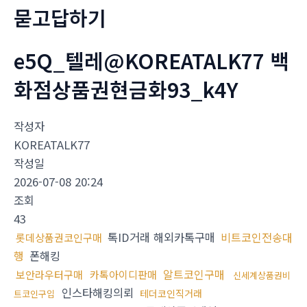
묻고답하기
e5Q_텔레@KOREATALK77 백
화점상품권현금화93_k4Y
작성자
KOREATALK77
작성일
2026-07-08 20:24
조회
43
톡ID거래 해외카톡구매
비트코인전송대
롯데상품권코인구매
행
폰해킹
알트코인구매
보안라우터구매
카톡아이디판매
신세계상품권비
인스타해킹의뢰
테더코인직거래
트코인구입