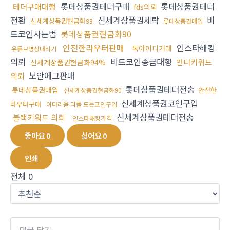
롯데상품권테더구매
롯데상품권테더
테더구매대행
fds의뢰
전환
신세계상품권세탁
비
신세계상품권현금화93
롯데상품권매입
트코인사는법
롯데상품권현금화90
안전한라우터판매
인스타해킹
톡아이디거래
유튜브영상내리기
의뢰
비트코인송금대행
언더키워드
신세계상품권현금화94%
보안에그판매
의뢰
롯데상품권테더전송
롯데상품권매입
안전한
신세계상품권현금화90
신세계상품권코인구입
라우터구매
이더리움 리플 모든코인구입
신세계상품권테더전송
블랙키워드 의뢰
인스타해킹가격
좋아요
0
싫어요
0
인쇄
전체
0