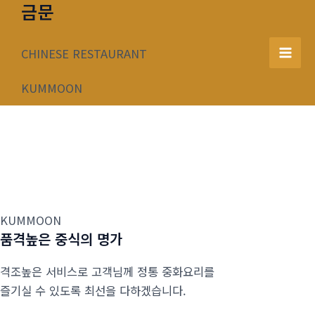
금문
콘
텐
츠
CHINESE RESTAURANT
Mai
로
건
KUMMOON
Men
너
뛰
기
KUMMOON
품격높은 중식의 명가
격조높은 서비스로 고객님께 정통 중화요리를
즐기실 수 있도록 최선을 다하겠습니다.