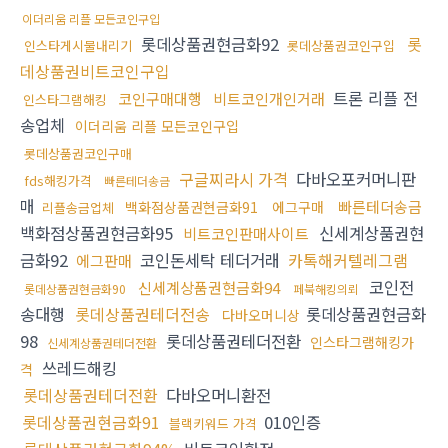
이더리움 리플 모든코인구입
롯데상품권현금화92
롯
인스타게시물내리기
롯데상품권코인구입
데상품권비트코인구입
트론 리플 전
코인구매대행
비트코인개인거래
인스타그램해킹
송업체
이더리움 리플 모든코인구입
롯데상품권코인구매
구글찌라시 가격
다바오포커머니판
fds해킹가격
빠른테더송금
매
빠른테더송금
백화점상품권현금화91
에그구매
리플송금업체
백화점상품권현금화95
신세계상품권현
비트코인판매사이트
금화92
코인돈세탁 테더거래
카톡해커텔레그램
에그판매
코인전
신세계상품권현금화94
롯데상품권현금화90
페북해킹의뢰
송대행
롯데상품권테더전송
롯데상품권현금화
다바오머니상
98
롯데상품권테더전환
인스타그램해킹가
신세계상품권테더전환
쓰레드해킹
격
롯데상품권테더전환
다바오머니환전
롯데상품권현금화91
010인증
블랙키워드 가격