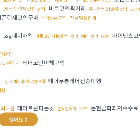
료
비트코인퀵거래
핸드폰결제코인구입
국내거래소fds뚫는법
코인
대폰결제코인구매
자금믹싱업체
테더tron구입
ssg페이매입
바이낸스코
입
비트코인사는방법
솔라나매입 솔라나판매
인환전
테더코인이체구입
sol판매처
테더무통테더전송대행
법
신세계상품권코인구매
대행
테더트론파는곳
돈현금화최저수수료
해외자금
돈믹싱최저수수료
싫어요
0