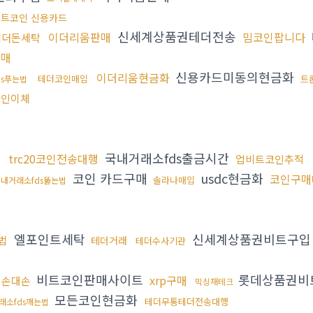
트코인 신용카드
신세계상품권테더전송
이더리움판매
밈코인팝니다
테더돈세탁
판매
신용카드미동의현금화
이더리움현금화
테더코인매입
트
ds푸는법
코인이체
국내거래소fds출금시간
trc20코인전송대행
업비트코인추적
코인 카드구매
usdc현금화
코인구매
솔라나매입
내거래소fds뚫는법
엘포인트세탁
신세계상품권비트구입
법
테더거래
테더수사기관
비트코인판매사이트
롯데상품권비
xrp구매
인손대손
믹싱재테크
모든코인현금화
테더무통테더전송대행
래소fds깨는법