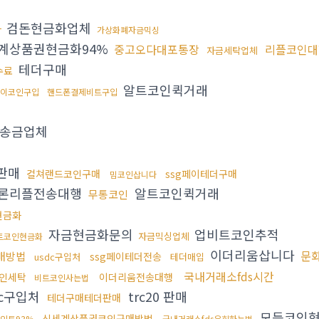
검돈현금화업체
다
가상화폐자금믹싱
계상품권현금화94%
중고오다대포통장
리플코인대
자금세탁업체
테더구매
수료
알트코인퀵거래
이코인구입
핸드폰결제비트구입
송금업체
판매
컬쳐랜드코인구매
ssg페이테더구매
밈코인삽니다
론리플전송대행
알트코인퀵거래
무통코인
n현금화
자금현금화문의
업비트코인추적
자금믹싱업체
트코인현금화
이더리움삽니다
문
매방법
ssg페이테더전송
usdc구입처
테더매입
국내거래소fds시간
인세탁
이더리움전송대행
비트코인사는법
dc구입처
trc20 판매
테더구매테더판매
모든코인
신세계상품권코인구매방법
인트93%
국내거래소fds우회하는법