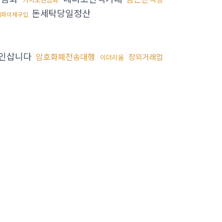
돈세탁당일정산
계좌이체구입
인삽니다
암호화폐전송대행
장외거래업
이더리움