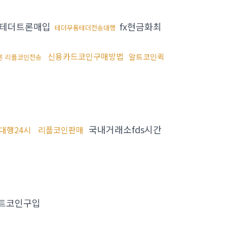
테더트론매입
fx현금화최
테더무통테더전송대행
신용카드코인구매방법
알트코인퀵
론 리플코인전송
국내거래소fds시간
대행24시
리플코인판매
트코인구입