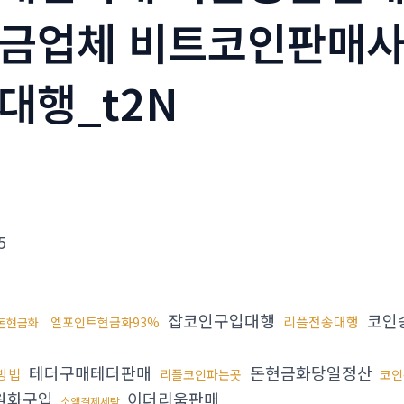
금업체 비트코인판매사
대행_t2N
5
잡코인구입대행
코인
리플전송대행
엘포인트현금화93%
돈현금화
테더구매테더판매
돈현금화당일정산
방법
리플코인파는곳
코인
원화구입
이더리움판매
소액결제세탁