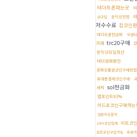
테더트론파는곳
비
돈믹싱방법
오다집
저수수료
잡코인
테더트론현금화
빗썸f
trc20구매
거래
돈믹싱당일정산
테더원화환전
문화상품권코인구매방법
휴대폰결제코인구매
국
sol현금화
세탁
엘포인트93%
카드로코인구매하는
검돈믹싱문의
비트코
24시코인업체
모든코인구입가능
국내거