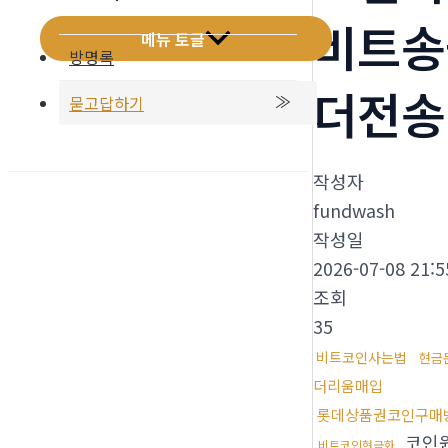
비트송
메뉴 토글
방명록
더전송
묻고답하기
작성자
fundwash
작성일
2026-07-08 21:5
조회
35
비트코인사는법
현금
더리움매입
롯데상품권코인구매
코인
비트코인현금화