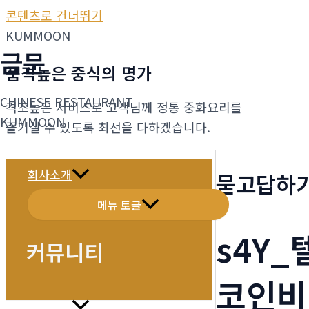
콘텐츠로 건너뛰기
KUMMOON
금문
품격높은 중식의 명가
CHINESE RESTAURANT
격조높은 서비스로 고객님께 정통 중화요리를
KUMMOON
즐기실 수 있도록 최선을 다하겠습니다.
회사소개
묻고답하
메뉴 토글
s4Y
커뮤니티
코인비
메뉴소개