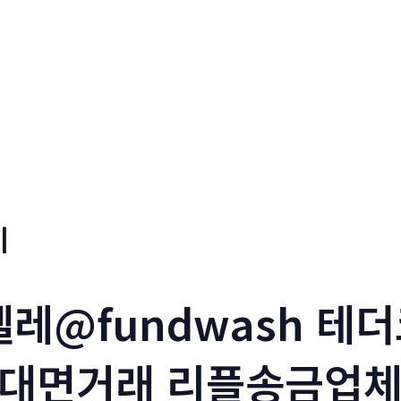
기
_텔레@fundwash 
대면거래 리플송금업체