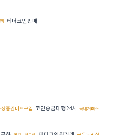
테더코인판매
행
코인송금대행24시
화상품권비트구입
국내거래소
현금화
테더코인직거래
금은돈믹싱
카지노현금화