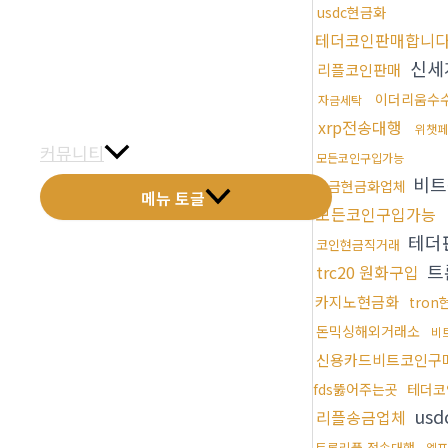
usdc현금화
금문갤러리
테더코인판매합니
전화예약
신세
리플코인판매
이더리움수
자금세탁
금문소식
xrp전송대행
위챗페
커뮤니티
모든코인구입가능
비트
자금현금화업체
메뉴 토글
모든코인구입가능
테더
코인현금직거래
트
trc20 원화구입
카지노현금화
tro
돈믹싱해외거래소
비
신용카드비트코인구
fds뚫어주는곳
테더코
us
리플송금업체
트론리플 전송대행
엘포