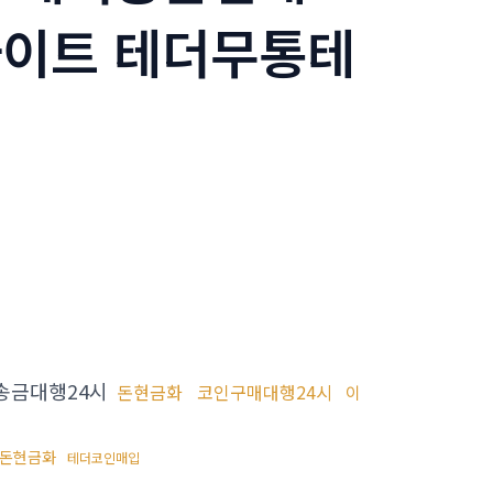
이트 테더무통테
송금대행24시
돈현금화
코인구매대행24시
이
돈현금화
테더코인매입