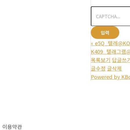
«
e5Q_텔레@KO
K409_텔래그램@
목록보기
답글쓰
글수정
글삭제
Powered by KB
이용약관