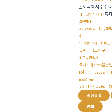
돈세탁최저수수
휴
테더코인직거래
코인믹싱
리플매
테더코인송금
체
비트코
테더개인거래
블랙테더코인구입
리플송금업체
국내거래소fds뚫는
sol구입
usdt판매
usdc현금화
바이낸스전송대행
좋아요
0
인쇄