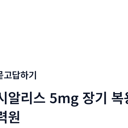
회사소개
메뉴소개
금문
묻고답하기
시알리스 5mg 장기 복용
력원