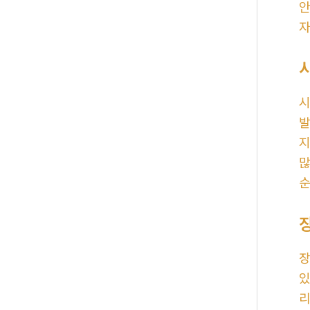
안
자
시
발
지
많
순
장
있
리