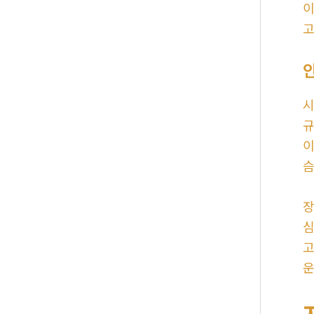
이
고
시
규
이
슴
장
심
고
운