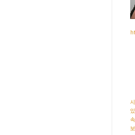
h
시
있
속
보