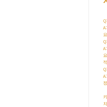
Q
A
요
Q
A
요
적
Q
A
점
키
치