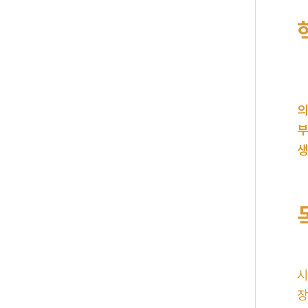
의
부
생
시
장