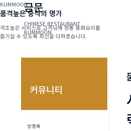
금문
콘
KUMMOON
품격높은 중식의 명가
텐
츠
CHINESE RESTAURANT
격조높은 서비스로 고객님께 정통 중화요리를
로
KUMMOON
즐기실 수 있도록 최선을 다하겠습니다.
건
너
뛰
기
커뮤니티
방명록