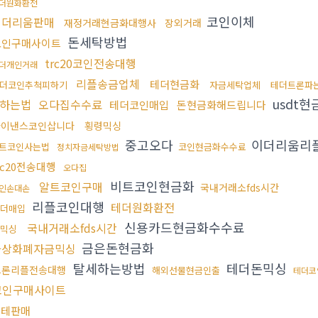
더원화환전
코인이체
이더리움판매
재정거래현금화대행사
장외거래
돈세탁방법
코인구매사이트
trc20코인전송대행
더개인거래
리플송금업체
테더현금화
더코인추척피하기
자금세탁업체
테더트론파
usdt현
하는법
오다집수수료
테더코인매입
돈현금화해드립니다
바이낸스코인삽니다
횡령믹싱
중고오다
이더리움리
트코인사는법
코인현금화수수료
정치자금세탁방법
rc20전송대행
오다집
비트코인현금화
알트코인구매
국내거래소fds시간
인손대손
리플코인대행
테더원화환전
더매입
신용카드현금화수수료
국내거래소fds시간
믹싱
금은돈현금화
가상화폐자금믹싱
탈세하는방법
테더돈믹싱
트론리플전송대행
해외선물현금인출
테더코
코인구매사이트
블테판매