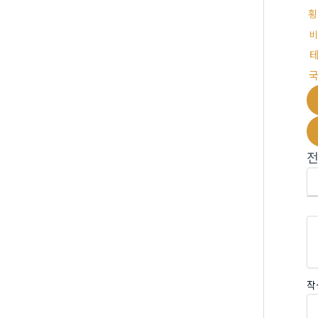
횡
비
국
작