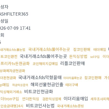
작성자
ASHFILTER365
작성일
026-07-09 17:41
조회
6
국내거래소fds뚫어주는곳
잡코인판매
테더매입
내거래소fds뚫는법
국내거래소fds뚫어주는곳
돈믹싱방법
비트코인환전
이
sol구입
리플코인판매
아프리카tv돈현금화
코인해외지갑매입
상화폐자금현금화
국내거래소fds막혔을때
잡코인판매
가
언더돈현금화
이더리움파는곳
해외선물현금인출
rp매입
테더구매
자금믹싱문의
비트코인현금화
믹싱해외거래소
이더리움매입
더tron구입
언더돈믹싱
검돈믹싱업체
세무조사피
비트코인사는법
코인송금대행24시
국내거래소fds증빙