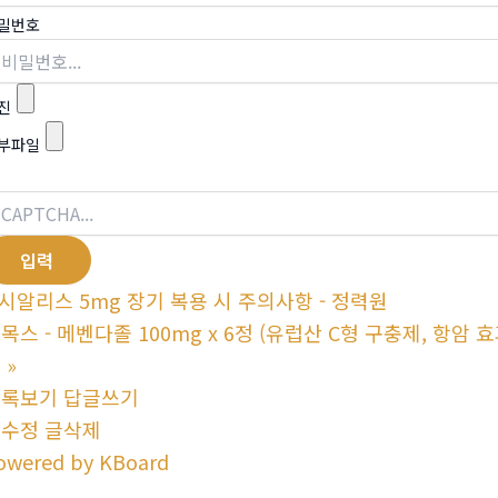
밀번호
진
부파일
시알리스 5mg 장기 복용 시 주의사항 - 정력원
목스 - 메벤다졸 100mg x 6정 (유럽산 C형 구충제, 항암 
몰
»
목록보기
답글쓰기
글수정
글삭제
owered by KBoard