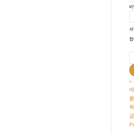
비
사
첨
«
버
P