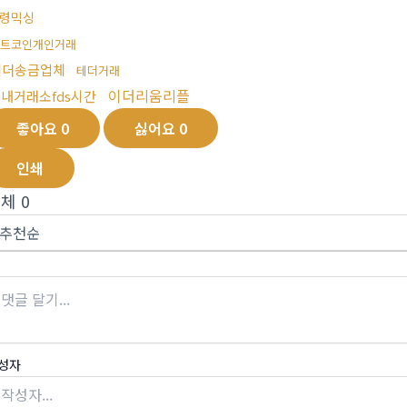
령믹싱
트코인개인거래
테더송금업체
테더거래
이더리움리플
내거래소fds시간
좋아요
0
싫어요
0
인쇄
전체
0
성자