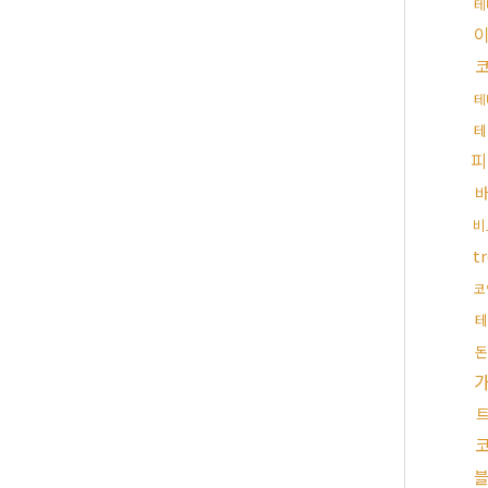
테
테
테
피
비
t
코
테
돈