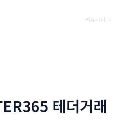
갤러리
전화예약
금문소식
커뮤니티
TER365 테더거래