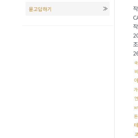
묻고답하기
C
2
2
국
가
x
돈
테