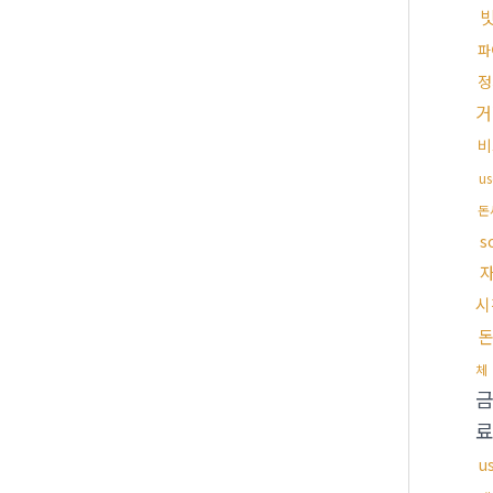
파
정
거
비
u
돈
s
시
체
u