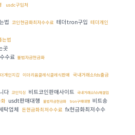
행
usdc구입처
는법
테더tron구입
테더개인
코인현금화최저수수료
뚫는법
는곳
화수수료
불법자금현금화
국내거래소fds출금
더개인지갑
이더리움클레식클레식판매
니다
비트코인판매사이트
코인믹싱
국내거래소fds해결업
usdt판매대행
비트송
금화
불법자금현금화
tron구매대행
세탁업체
fx현금화최저수수
돈현금화최저수수료