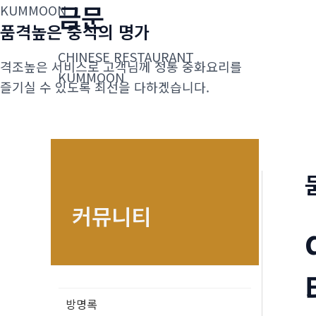
금문
콘
KUMMOON
품격높은 중식의 명가
텐
츠
CHINESE RESTAURANT
격조높은 서비스로 고객님께 정통 중화요리를
로
KUMMOON
즐기실 수 있도록 최선을 다하겠습니다.
건
너
뛰
기
커뮤니티
방명록