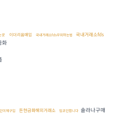
국내거래소fds
이더리움매입
는곳
국내거래소fds우회하는법
금화
플
솔라나구매
돈현금화해외거래소
인이체구입
밈코인팝니다