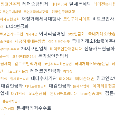
테더송금업체
탈세돈세탁
빗썸코인추적
테더전송대
테더현금화
밈코인구매대행
이코인구매대행
코인계좌이체구입
재정거래세탁대행사
비트코인사
코인구매사이트
치자금현금화
usdc현금화
래
이더리움매입
국내거래소fds
btc현금화
트코인카드구입
해외자금
국내거래소fds뚫어주
세금적게내는방법
이더리움파는곳
sdc구입처
24시코인업체
신용카드현금
테더코인판매합니다
세탁최저수수료
돈믹싱안전업체
ol구입
코인구매대행24시
알트코인퀵거래
자금세탁
국내거래소fds뚫는법
테
코인추적피하는방법
테더코인현금화
간
비트코인사는법
핑믹싱
테더수사기관
밈코인삽
테더손대손
돈믹싱
테더이체
탈세하는방법
대검현금화
대검현금화
이더리움현
돈세탁업체
테더트론현금화
금업체
검돈
btc현금화
대검믹싱
tron전송대행
돈믹싱해드립니다
료
검돈세탁문의
돈세탁최저수수료
sdc현금화