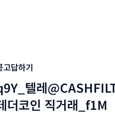
회사소개
메뉴소개
금문
묻고답하기
q9Y_텔레@CASHFIL
테더코인 직거래_f1M