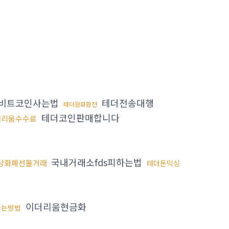
비트코인사는법
테더전송대행
태더원화환전
테더코인판매합니다
더리움수수료
국내거래소fds피하는법
상화폐선물거래
테더돈믹싱
이더리움현금화
하는방법