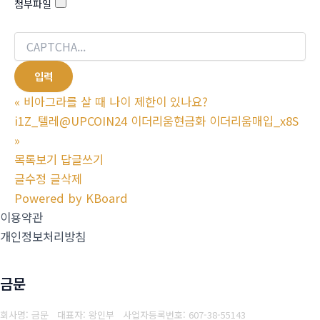
첨부파일
«
비아그라를 살 때 나이 제한이 있나요?
i1Z_텔레@UPCOIN24 이더리움현금화 이더리움매입_x8S
»
목록보기
답글쓰기
글수정
글삭제
Powered by KBoard
이용약관
개인정보처리방침
금문
회사명: 금문 대표자: 왕인부
사업자등록번호: 607-38-55143