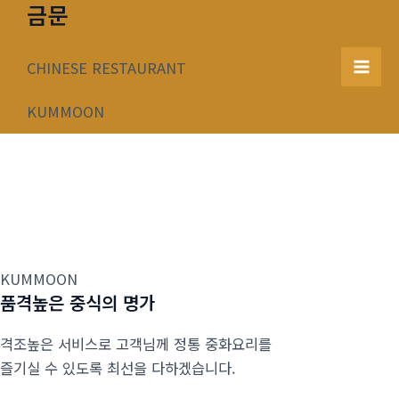
금문
콘
텐
츠
CHINESE RESTAURANT
Mai
로
건
KUMMOON
Men
너
뛰
기
KUMMOON
품격높은 중식의 명가
격조높은 서비스로 고객님께 정통 중화요리를
즐기실 수 있도록 최선을 다하겠습니다.