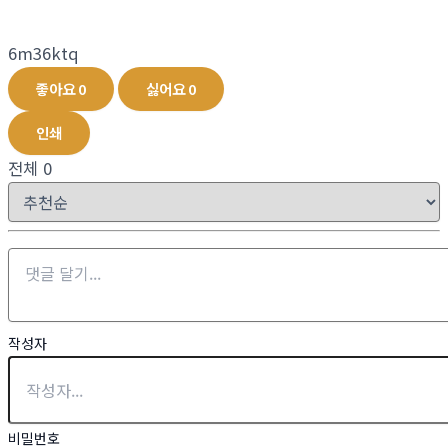
6m36ktq
좋아요
0
싫어요
0
인쇄
전체
0
작성자
비밀번호