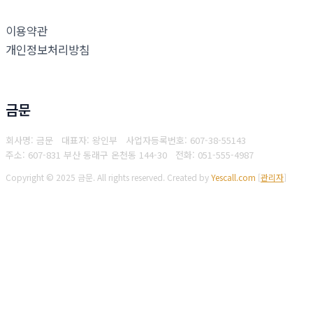
이용약관
개인정보처리방침
금문
회사명: 금문 대표자: 왕인부
사업자등록번호: 607-38-55143
주소: 607-831 부산 동래구 온천동 144-30
전화: 051-555-4987
Copyright © 2025 금문. All rights reserved.
Created by
Yescall.com
[
관리자
]