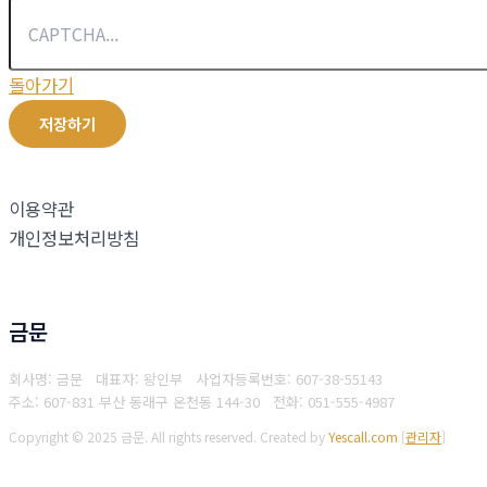
돌아가기
저장하기
이용약관
개인정보처리방침
금문
회사명: 금문 대표자: 왕인부
사업자등록번호: 607-38-55143
주소: 607-831 부산 동래구 온천동 144-30
전화: 051-555-4987
Copyright © 2025 금문. All rights reserved.
Created by
Yescall.com
[
관리자
]