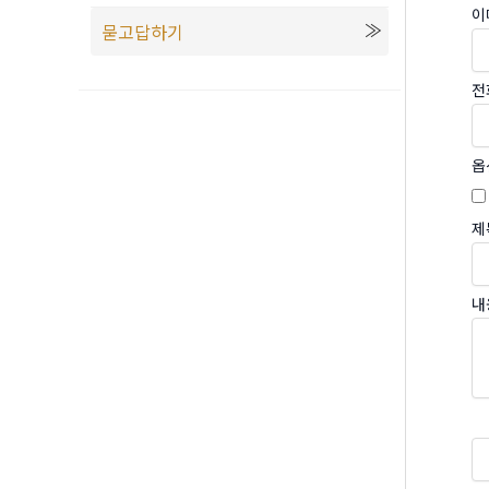
이
묻고답하기
전
옵
제
내