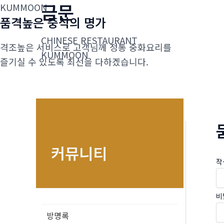
금문
콘
KUMMOON
품격높은 중식의 명가
텐
츠
CHINESE RESTAURANT
격조높은 서비스로 고객님께 정통 중화요리를
로
KUMMOON
즐기실 수 있도록 최선을 다하겠습니다.
건
너
뛰
기
커뮤니티
작
비
방명록