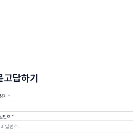
회사소개
메뉴소개
금문
묻고답하기
성자
*
밀번호
*