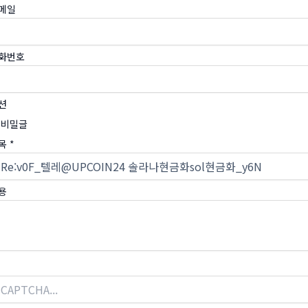
메일
화번호
션
비밀글
목
*
용