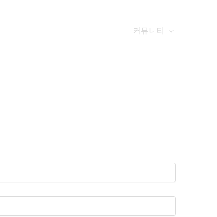
갤러리
전화예약
금문소식
커뮤니티