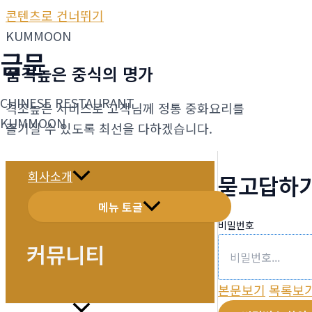
콘텐츠로 건너뛰기
KUMMOON
금문
품격높은 중식의 명가
CHINESE RESTAURANT
격조높은 서비스로 고객님께 정통 중화요리를
KUMMOON
즐기실 수 있도록 최선을 다하겠습니다.
회사소개
묻고답하
메뉴 토글
비밀번호
커뮤니티
본문보기
목록보
메뉴소개