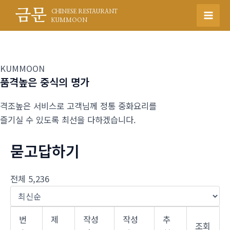
콘
금문
CHINESE RESTAURANT
텐
Mai
KUMMOON
츠
Men
로
건
KUMMOON
너
품격높은 중식의 명가
뛰
기
격조높은 서비스로 고객님께 정통 중화요리를
즐기실 수 있도록 최선을 다하겠습니다.
묻고답하기
전체 5,236
번
제
작성
작성
추
조회