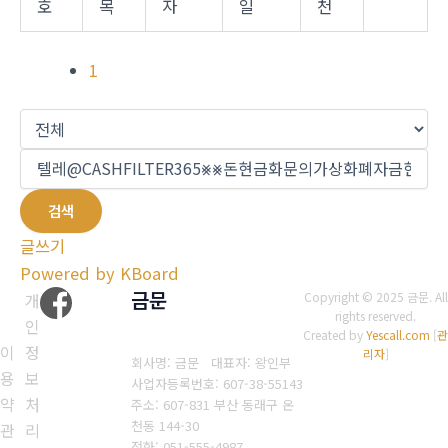
호
목
자
일
천
1
검색
글쓰기
Powered by KBoard
금문
개
Copyright © 2025 금문. All
rights reserved.
인
Created by
Yescall.com
[
관
이
정
리자
]
회사명: 금문 대표자: 왕인부
용
보
사업자등록번호: 607-38-55143
약
처
주소: 607-831 부산 동래구 온
천동 144-30
관
리
전화: 051-555-4987