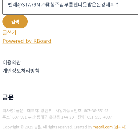
검색
글쓰기
Powered by KBoard
이용약관
개인정보처리방침
금문
회사명: 금문 대표자: 왕인부
사업자등록번호: 607-38-55143
주소: 607-831 부산 동래구 온천동 144-30
전화: 051-555-4987
Copyright © 2025 금문. All rights reserved.
Created by
Yescall.com
[
관리자
]