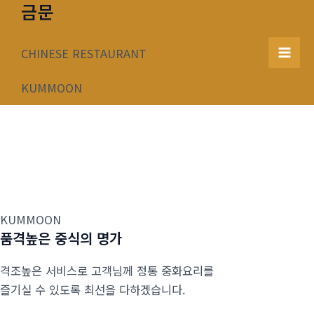
금문
콘
텐
츠
CHINESE RESTAURANT
Mai
로
건
KUMMOON
Men
너
뛰
기
KUMMOON
품격높은 중식의 명가
격조높은 서비스로 고객님께 정통 중화요리를
즐기실 수 있도록 최선을 다하겠습니다.