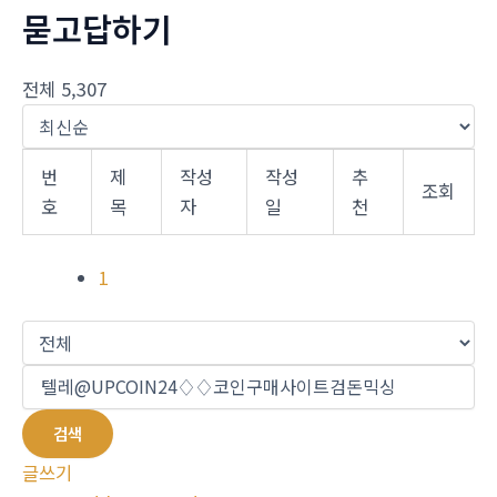
묻고답하기
전체 5,307
번
제
작성
작성
추
조회
호
목
자
일
천
1
검색
글쓰기