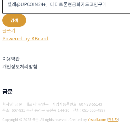
검색
글쓰기
Powered by KBoard
이용약관
개인정보처리방침
금문
회사명: 금문 대표자: 왕인부
사업자등록번호: 607-38-55143
주소: 607-831 부산 동래구 온천동 144-30
전화: 051-555-4987
Copyright © 2025 금문. All rights reserved.
Created by
Yescall.com
[
관리자
]