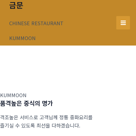
금문
콘
텐
츠
CHINESE RESTAURANT
Mai
로
건
KUMMOON
Men
너
뛰
기
KUMMOON
품격높은 중식의 명가
격조높은 서비스로 고객님께 정통 중화요리를
즐기실 수 있도록 최선을 다하겠습니다.