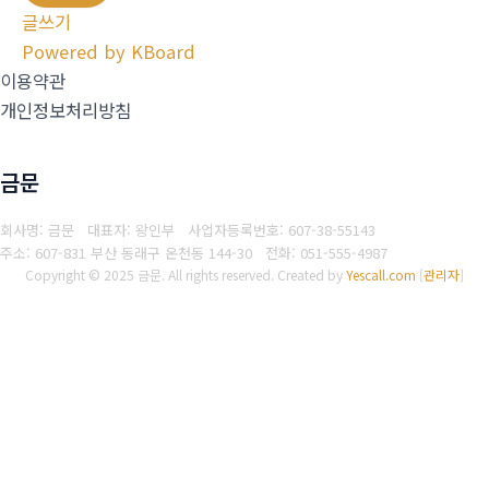
글쓰기
Powered by KBoard
이용약관
개인정보처리방침
금문
회사명: 금문 대표자: 왕인부
사업자등록번호: 607-38-55143
주소: 607-831 부산 동래구 온천동 144-30
전화: 051-555-4987
Copyright © 2025 금문. All rights reserved.
Created by
Yescall.com
[
관리자
]