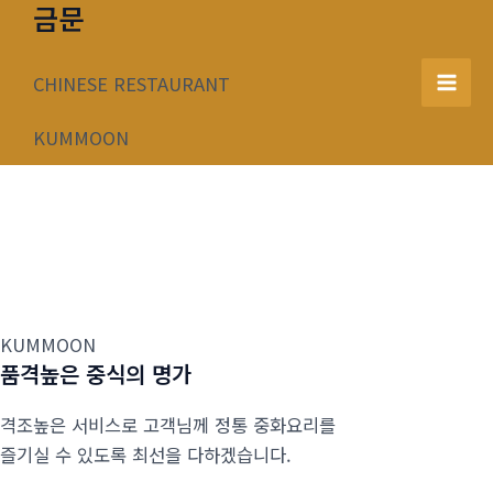
금문
콘
텐
츠
CHINESE RESTAURANT
Mai
로
건
KUMMOON
Men
너
뛰
기
KUMMOON
품격높은 중식의 명가
격조높은 서비스로 고객님께 정통 중화요리를
즐기실 수 있도록 최선을 다하겠습니다.