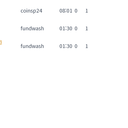
coinsp24
08:01
0
1
fundwash
01:30
0
1
B
fundwash
01:30
0
1