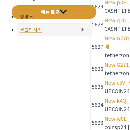
New
p3P_
5629
CASHFILT
메뉴 토글
방명록
New
q3O_
5628
CASHFILT
묻고답하기
New
G27
5627
매
tetherzon
New
G27
5626
tetherzon
New
c5V
5625
UPCOIN24
New
k4Q
5624
UPCOIN24
New
w8L_
5623
coinsp24
|