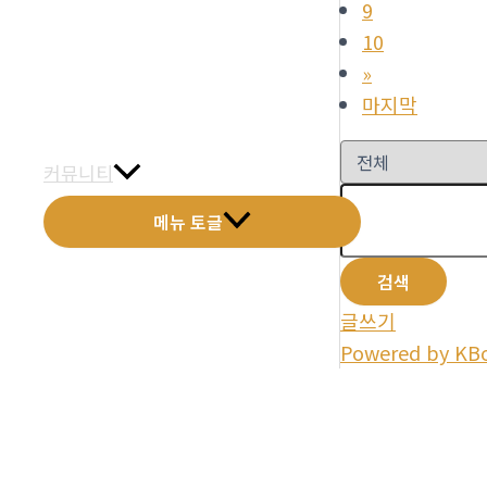
9
금문갤러리
10
»
전화예약
마지막
금문소식
커뮤니티
메뉴 토글
검색
글쓰기
Powered by KB