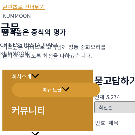
콘텐츠로 건너뛰기
KUMMOON
금문
품격높은 중식의 명가
CHINESE RESTAURANT
격조높은 서비스로 고객님께 정통 중화요리를
KUMMOON
즐기실 수 있도록 최선을 다하겠습니다.
회사소개
묻고답하
메뉴 토글
전체 5,274
커뮤니티
번호
제목
메뉴소개