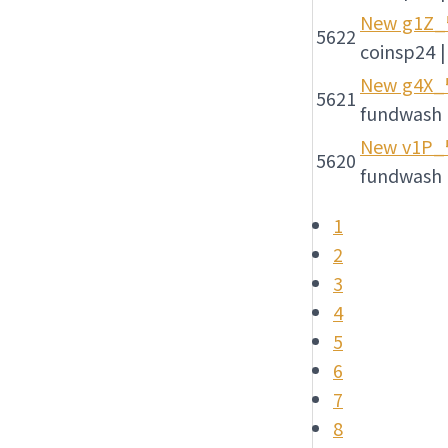
New
g1Z
5622
coinsp24
|
New
g4X
5621
fundwash
New
v1P
5620
fundwash
1
2
3
4
5
6
7
8