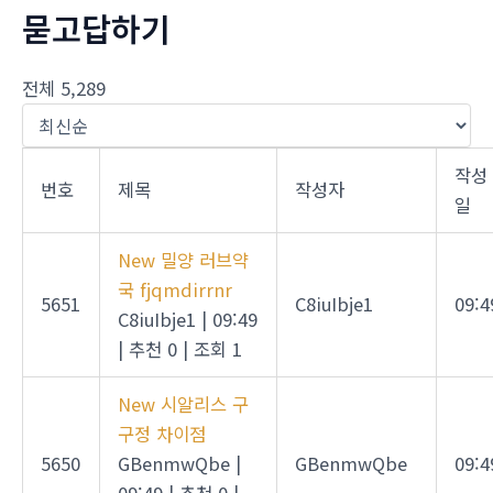
묻고답하기
전체 5,289
작성
번호
제목
작성자
일
New
밀양 러브약
국 fjqmdirrnr
5651
C8iuIbje1
09:4
C8iuIbje1
|
09:49
|
추천 0
|
조회 1
New
시알리스 구
구정 차이점
5650
GBenmwQbe
|
GBenmwQbe
09:4