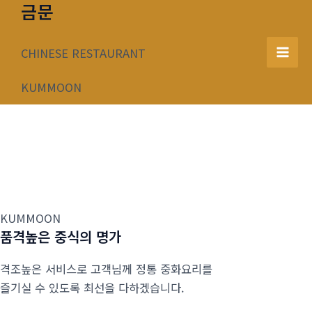
금문
콘
텐
츠
CHINESE RESTAURANT
Mai
로
건
KUMMOON
Men
너
뛰
기
KUMMOON
품격높은 중식의 명가
격조높은 서비스로 고객님께 정통 중화요리를
즐기실 수 있도록 최선을 다하겠습니다.