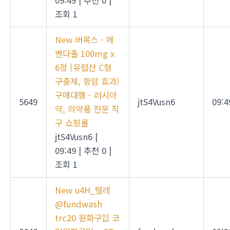
09:49
|
추천 0
|
조회 1
New
버목스 - 메
벤다졸 100mg x
6정 (유럽산 C형
구충제, 항암 효과)
구매대행 - 러시아
5649
jtS4Vusn6
09:4
약, 의약품 전문 직
구 쇼핑몰
jtS4Vusn6
|
09:49
|
추천 0
|
조회 1
New
u4H_텔레
@fundwash
trc20 원화구입 코