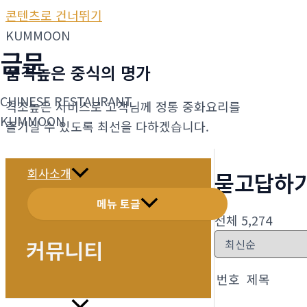
콘텐츠로 건너뛰기
KUMMOON
금문
품격높은 중식의 명가
CHINESE RESTAURANT
격조높은 서비스로 고객님께 정통 중화요리를
KUMMOON
즐기실 수 있도록 최선을 다하겠습니다.
회사소개
묻고답하
메뉴 토글
전체 5,274
커뮤니티
번호
제목
메뉴소개