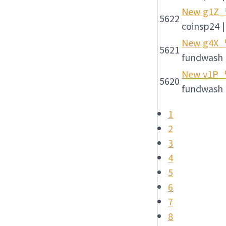
New
g1Z
5622
coinsp24
|
New
g4X
5621
fundwash
New
v1P
5620
fundwash
1
2
3
4
5
6
7
8