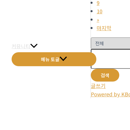
9
금문갤러리
10
»
전화예약
마지막
금문소식
커뮤니티
메뉴 토글
검색
글쓰기
Powered by KB