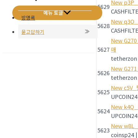
New
p3P_
5629
CASHFILT
메뉴 토글
방명록
New
q3O_
5628
CASHFILT
묻고답하기
New
G27
5627
매
tetherzon
New
G27
5626
tetherzon
New
c5V
5625
UPCOIN24
New
k4Q
5624
UPCOIN24
New
w8L_
5623
coinsp24
|