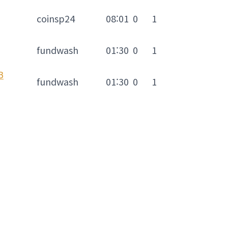
coinsp24
08:01
0
1
fundwash
01:30
0
1
B
fundwash
01:30
0
1